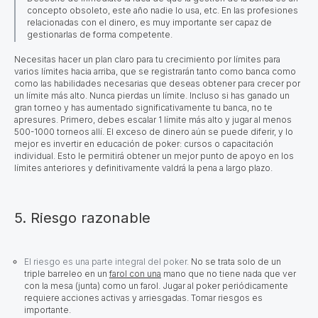
concepto obsoleto, este año nadie lo usa, etc. En las profesiones
relacionadas con el dinero, es muy importante ser capaz de
gestionarlas de forma competente.
Necesitas hacer un plan claro para tu crecimiento por límites para
varios límites hacia arriba, que se registrarán tanto como banca como
como las habilidades necesarias que deseas obtener para crecer por
un límite más alto. Nunca pierdas un límite. Incluso si has ganado un
gran torneo y has aumentado significativamente tu banca, no te
apresures. Primero, debes escalar 1 límite más alto y jugar al menos
500-1000 torneos allí. El exceso de dinero aún se puede diferir, y lo
mejor es invertir en educación de poker: cursos o capacitación
individual. Esto le permitirá obtener un mejor punto de apoyo en los
límites anteriores y definitivamente valdrá la pena a largo plazo.
5. Riesgo razonable
El riesgo es una parte integral del poker.
No se trata solo de un
triple barreleo en un
farol con una
mano que no tiene nada que ver
con la mesa (junta) como un farol. Jugar al poker periódicamente
requiere acciones activas y arriesgadas. Tomar riesgos es
importante.