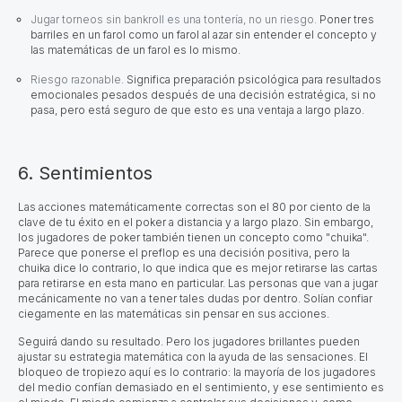
Jugar torneos sin bankroll es una tontería, no un riesgo.
Poner tres
barriles en un farol como un farol al azar sin entender el concepto y
las matemáticas de un farol es lo mismo.
Riesgo razonable.
Significa preparación psicológica para resultados
emocionales pesados después de una decisión estratégica, si no
pasa, pero está seguro de que esto es una ventaja a largo plazo.
6. Sentimientos
Las acciones matemáticamente correctas son
el 80 por ciento de la
clave de tu éxito en el poker a distancia y a largo plazo. Sin embargo,
los jugadores de poker también tienen un concepto como "chuika".
Parece que ponerse el preflop es una decisión positiva, pero la
chuika dice lo contrario, lo que indica que es mejor retirarse las cartas
para retirarse en esta mano en particular. Las personas que van a jugar
mecánicamente no van a tener tales dudas por dentro. Solían confiar
ciegamente en las matemáticas sin pensar en sus acciones.
Seguirá dando su resultado. Pero los jugadores brillantes pueden
ajustar su estrategia matemática con la ayuda de las sensaciones. El
bloqueo de tropiezo aquí es lo contrario: la mayoría de los jugadores
del medio confían demasiado en el sentimiento, y ese sentimiento es