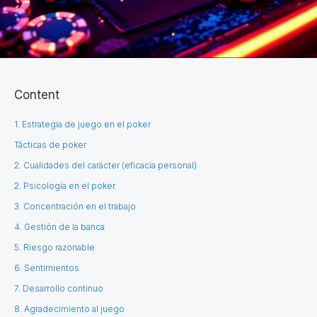
Content
1. Estrategia de juego en el poker
Tácticas de poker
2. Cualidades del carácter (eficacia personal)
2. Psicología en el poker
3. Concentración en el trabajo
4. Gestión de la banca
5. Riesgo razonable
6. Sentimientos
7. Desarrollo continuo
8. Agradecimiento al juego