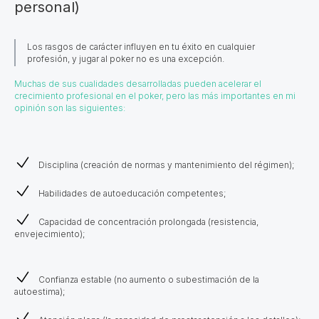
personal)
Los rasgos de carácter influyen en tu éxito en cualquier
profesión, y jugar al poker no es una excepción.
Muchas de sus cualidades desarrolladas pueden acelerar el
crecimiento profesional en el poker, pero las más importantes en mi
opinión son las siguientes:
Disciplina (creación de normas y mantenimiento del régimen);
Habilidades de autoeducación competentes;
Capacidad de concentración prolongada (resistencia,
envejecimiento);
Confianza estable (no aumento o subestimación de la
autoestima);