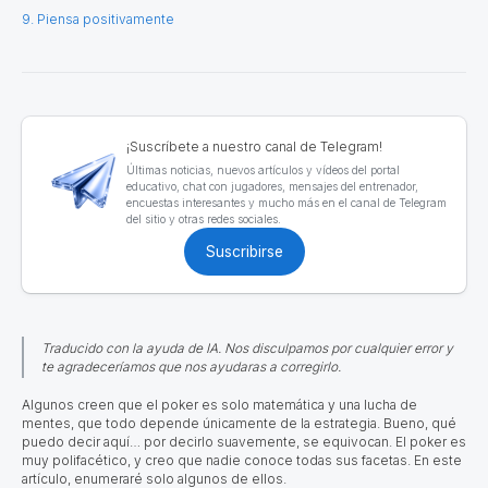
9. Piensa positivamente
¡Suscríbete a nuestro canal de Telegram!
Últimas noticias, nuevos artículos y vídeos del portal
educativo, chat con jugadores, mensajes del entrenador,
encuestas interesantes y mucho más en el canal de Telegram
del sitio y otras redes sociales.
Suscribirse
Traducido con la ayuda de IA. Nos disculpamos por cualquier error y
te agradeceríamos que nos ayudaras a corregirlo.
Algunos creen que el poker
es solo matemática y una lucha de
mentes, que todo depende únicamente de la estrategia. Bueno, qué
puedo decir aquí… por decirlo suavemente, se equivocan. El poker es
muy polifacético, y creo que nadie conoce todas sus facetas. En este
artículo, enumeraré solo algunos de ellos.