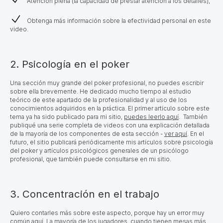
Atención plena (la capacidad de prestar atención a los detalles);
​​​Obtenga más información sobre la efectividad personal en este
video.
2. Psicología en el poker
Una sección muy grande del poker profesional, no puedes escribir
sobre ella brevemente. He dedicado mucho tiempo al estudio
teórico de este apartado de la profesionalidad y al uso de los
conocimientos adquiridos en la práctica. El primer artículo sobre este
tema ya ha sido publicado para mi sitio,
puedes leerlo aquí
. También
publiqué una serie completa de videos con una explicación detallada
de la mayoría de los componentes de esta sección -
ver aquí
. En el
futuro, el sitio publicará periódicamente mis artículos sobre psicología
del poker y artículos psicológicos generales de un psicólogo
profesional, que también puede consultarse en mi sitio.
3. Concentración en el trabajo
Quiero contarles más sobre este aspecto, porque hay un error muy
común aquí. La mayoría de los jugadores, cuando tienen mesas más