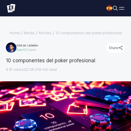
Home
Media
Articles
10 componentes del poker profesional
Aleksei Lebedev
Share
Exan13
Coach
10 componentes del poker profesional
6.1K views
22.08.21
9
min read