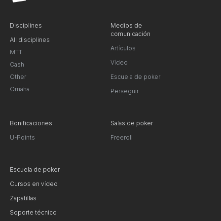
Disciplines
Medios de
comunicación
All disciplines
Artículos
MTT
Vídeo
Cash
Other
Escuela de poker
Omaha
Perseguir
Bonificaciones
Salas de poker
U-Points
Freeroll
Escuela de poker
Cursos en vídeo
Zapatillas
Soporte técnico