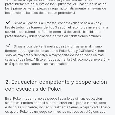
preferiblemente de la lista de los 2 primeros. Al jugar en las salas de
los 3 primeros, ya empiezas a seguir automáticamente la mayoría de
los principios básicos del enfoque profesional.
Si vas a jugar de 4 a 6 mesas, conecta varias salas a la vez y
llévate todos los torneos del top 3 según el retorno de inversión y la
suavidad del calendario. Esto le permitirá desarrollar habilidades
profesionales y liderar grandes derivas en habitaciones grandes.
Si vas a jugar de 7 a 12 mesas, usa 3-4 o más salas al mismo
tiempo: desde grandes salas como PokerStars y GGPokerOK, toma
solo las mayores y descarga la mayor parte de los torneos en más
salas de "pez (pez)". Este enfoque aumentará el retorno de inversión y
hará que los resultados sean más estables.
2. Educación competente y cooperación
con escuelas de Poker
En el Poker moderno, no se puede llegar lejos sin una educación
sistémica. Puedes esperar suerte o creer en tu propio talento, pero
esto no es suficiente, incluso si realmente tienes la capacidad. El caso
es que el Poker es un juego con muchos matices estratégicos que