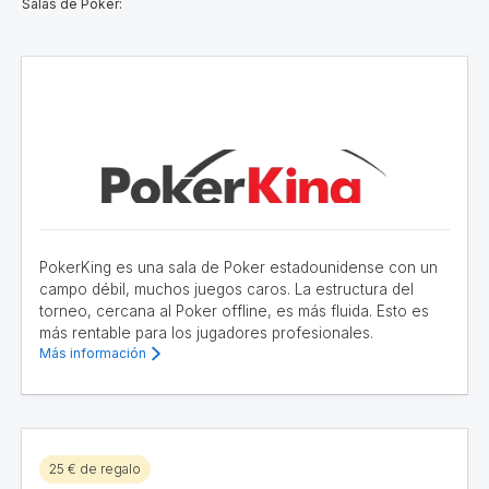
Salas de Poker:
PokerKing es una sala de Poker estadounidense con un
campo débil, muchos juegos caros. La estructura del
torneo, cercana al Poker offline, es más fluida. Esto es
más rentable para los jugadores profesionales.
Más información
25 € de regalo