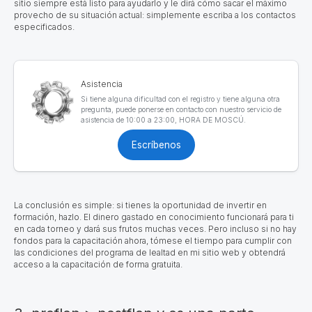
sitio siempre está listo para ayudarlo y le dirá cómo sacar el máximo
provecho de su situación actual: simplemente escriba a los contactos
especificados.
Asistencia
Si tiene alguna dificultad con el registro y tiene alguna otra
pregunta, puede ponerse en contacto con nuestro servicio de
asistencia de 10:00 a 23:00, HORA DE MOSCÚ.
Escríbenos
La conclusión es simple: si tienes la oportunidad de invertir en
formación, hazlo. El dinero gastado en conocimiento funcionará para ti
en cada torneo y dará sus frutos muchas veces. Pero incluso si no hay
fondos para la capacitación ahora, tómese el tiempo para cumplir con
las condiciones del programa de lealtad en mi sitio web y obtendrá
acceso a la capacitación de forma gratuita.