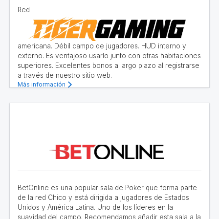
Red
americana. Débil campo de jugadores. HUD interno y
externo. Es ventajoso usarlo junto con otras habitaciones
superiores. Excelentes bonos a largo plazo al registrarse
a través de nuestro sitio web.
Más información
BetOnline es una popular sala de Poker que forma parte
de la red Chico y está dirigida a jugadores de Estados
Unidos y América Latina. Uno de los líderes en la
suavidad del campo. Recomendamos añadir esta sala a la