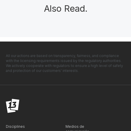
Also Read
.
All our actions are based on transparency, fairness, and compliance
with the licensing requirements issued by the regulatory authorities.
We actively cooperate with regulators to ensure a high level of safety
and protection of our customers' interests.
Disciplines
Medios de