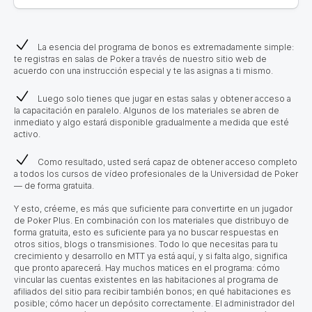
La esencia del programa de bonos es extremadamente simple:
te registras en salas de Poker a través de nuestro sitio web de
acuerdo con una instrucción especial y te las asignas a ti mismo.
Luego solo tienes que jugar en estas salas y obtener acceso a
la capacitación en paralelo. Algunos de los materiales se abren de
inmediato y algo estará disponible gradualmente a medida que esté
activo.
Como resultado, usted será capaz de obtener acceso completo
a todos los cursos de vídeo profesionales de la Universidad de Poker
— de forma gratuita.
Y esto, créeme, es más que suficiente para convertirte en un jugador
de Poker Plus. En combinación con los materiales que distribuyo de
forma gratuita, esto es suficiente para ya no buscar respuestas en
otros sitios, blogs o transmisiones. Todo lo que necesitas para tu
crecimiento y desarrollo en MTT ya está aquí, y si falta algo, significa
que pronto aparecerá. Hay muchos matices en el programa: cómo
vincular las cuentas existentes en las habitaciones al programa de
afiliados del sitio para recibir también bonos; en qué habitaciones es
posible; cómo hacer un depósito correctamente. El administrador del