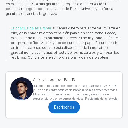
es posible, utiliza la ruta gratuita: el programa de fidelización te
permitirá recoger todos los cursos de Poker University de forma
gratuita a distancia a largo plazo.
La conclusión es simple:
si tienes dinero para entrenar, invierte en
ello, y tus conocimientos trabajarán para ti en cada mano jugada,
devolviendo la inversión muchas veces. Si no hay fondos, únete al
programa de fidelización y recibe cursos sin pago. El curso inicial
en tres secciones cerrado está disponible de inmediato, y
gradualmente acumularás el resto de los materiales y también los
recibirás. ¡Conviértete en un profesional y deja de pisotear!
Alexey Lebedev - Exan13
Jugador profesional de Poker con una ganancia de >$ 500K
y uno de los entrenadores de habla rusa más experimentados.
Más de 4.000 formaciones individuales y diez años de
experiencia. Autor de cursos de vídeo. Propietario del sitio web.
Escríbenos