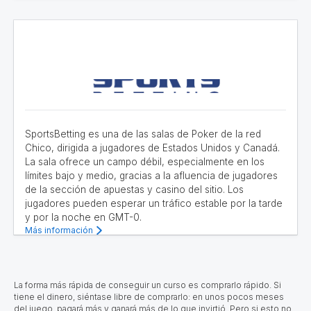
SportsBetting es una de las salas de Poker de la red
Chico, dirigida a jugadores de Estados Unidos y Canadá.
La sala ofrece un campo débil, especialmente en los
límites bajo y medio, gracias a la afluencia de jugadores
de la sección de apuestas y casino del sitio. Los
jugadores pueden esperar un tráfico estable por la tarde
y por la noche en GMT-0.
Más información
La forma más rápida de conseguir un curso es comprarlo rápido. Si
tiene el dinero, siéntase libre de comprarlo: en unos pocos meses
del juego, pagará más y ganará más de lo que invirtió. Pero si esto no