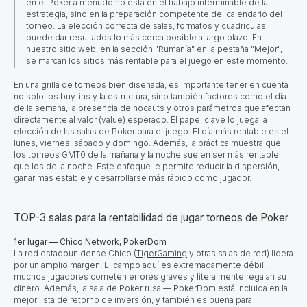
en el Poker a menudo no está en el trabajo interminable de la
estrategia, sino en la preparación competente del calendario del
torneo. La elección correcta de salas, formatos y cuadrículas
puede dar resultados lo más cerca posible a largo plazo. En
nuestro sitio web, en la sección "Rumanía" en la pestaña "Mejor",
se marcan los sitios más rentable para el juego en este momento.
En una grilla de torneos bien diseñada, es importante tener en cuenta
no solo los buy-ins y la estructura, sino también factores como el día
de la semana, la presencia de nocauts y otros parámetros que afectan
directamente al valor (value) esperado. El papel clave lo juega la
elección de las salas de Poker para el juego. El día más rentable es el
lunes, viernes, sábado y domingo. Además, la práctica muestra que
los torneos GMT0 de la mañana y la noche suelen ser más rentable
que los de la noche. Este enfoque le permite reducir la dispersión,
ganar más estable y desarrollarse más rápido como jugador.
TOP-3 salas para la rentabilidad de jugar torneos de Poker
1er lugar — Chico Network, PokerDom
La red estadounidense Chico
(
TigerGaming
y otras salas de red) lidera
por un amplio margen. El campo aquí es extremadamente débil,
muchos jugadores cometen errores graves y literalmente regalan su
dinero. Además, la
sala de Poker rusa — PokerDom está incluida en la
mejor lista de retorno de inversión, y también es buena para