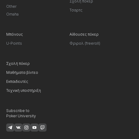
Σχολή πόκερ
Other
Τσαρτς
Omaha
Μπόνους
Αίθουσες πόκερ
U-Points
Φριρολ (freeroll)
Σχολή πόκερ
Μαθήματα βίντεο
Εκπαιδευτές
Τεχνική υποστήριξη
Subscribe to
Poker University