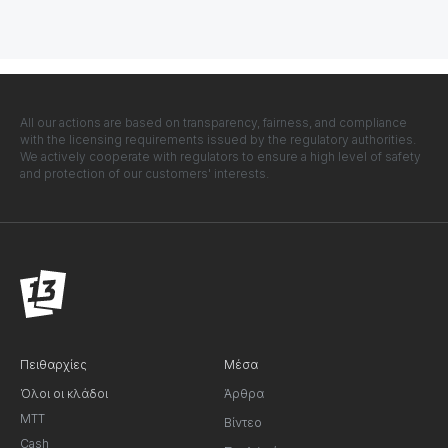
All our actions are based on transparency, fairness, and compliance
with the licensing requirements issued by the regulatory authorities.
We actively cooperate with regulators to ensure a high level of safety
and protection of our customers' interests.
Πειθαρχίες
Μέσα
Όλοι οι κλάδοι
Άρθρα
MTT
Βίντεο
Cash