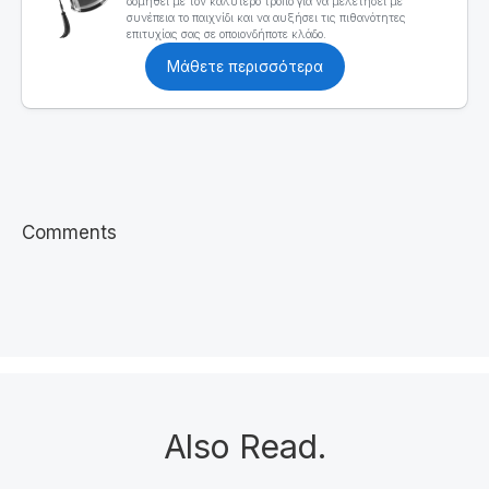
δομηθεί με τον καλύτερο τρόπο για να μελετήσει με
συνέπεια το παιχνίδι και να αυξήσει τις πιθανότητες
επιτυχίας σας σε οποιονδήποτε κλάδο.
Μάθετε περισσότερα
Comments
Also Read
.