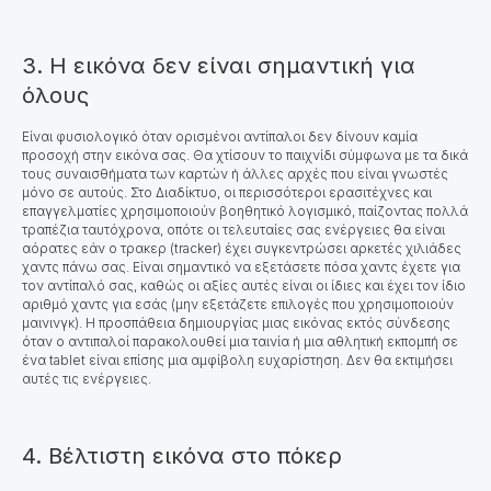
3. Η εικόνα δεν είναι σημαντική για
όλους
Είναι φυσιολογικό όταν ορισμένοι αντίπαλοι δεν δίνουν καμία
προσοχή στην εικόνα σας. Θα χτίσουν το παιχνίδι σύμφωνα με τα δικά
τους συναισθήματα των καρτών ή άλλες αρχές που είναι γνωστές
μόνο σε αυτούς. Στο Διαδίκτυο, οι περισσότεροι ερασιτέχνες και
επαγγελματίες χρησιμοποιούν βοηθητικό λογισμικό, παίζοντας πολλά
τραπέζια ταυτόχρονα, οπότε οι τελευταίες σας ενέργειες θα είναι
αόρατες εάν ο τρακερ (tracker) έχει συγκεντρώσει αρκετές χιλιάδες
χαντς πάνω σας. Είναι σημαντικό να εξετάσετε πόσα χαντς έχετε για
τον αντίπαλό σας, καθώς οι αξίες αυτές είναι οι ίδιες και έχει τον ίδιο
αριθμό χαντς για εσάς (μην εξετάζετε επιλογές που χρησιμοποιούν
μαινινγκ). Η προσπάθεια δημιουργίας μιας εικόνας εκτός σύνδεσης
όταν ο αντιπαλοί παρακολουθεί μια ταινία ή μια αθλητική εκπομπή σε
ένα tablet είναι επίσης μια αμφίβολη ευχαρίστηση. Δεν θα εκτιμήσει
αυτές τις ενέργειες.
4. Βέλτιστη εικόνα στο πόκερ