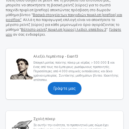
τσέπη όπου οδηγεί σε μείον. Με τη βοήθεια του ιστότοπού μας,
μπορείτε να αποκτήσετε τη βασική ρεϊντζ (εύρος) για το σωστό
παιχνίδι πριφλοπ (preflop) αποκτώντας πρόσβαση στο δωρεάν
μάθημα βίντεο "
Βασικά στοιχεία των παιχνιδιών πριφλοπ (preflop) και
postflop"
. Αλλά η πιο παραγωγική επιλογή είναι να αποκτήσετε το
μέγιστο ρεϊντζ (εύρος) για κάθε μεμονωμένο όριο αγοράζοντας το
μάθημα "
Βέλτιστο ρεϊντζ πριφλοπ (εύρος) λεβελ επιπέδου 3
".
Γράψτε
μου
αν σας ενδιαφέρει.
Αλεξέι Λεμπέντεφ - Exan13
Επαγγελματίας παίκτης πόκερ με κέρδος > 500.000 $ και
ένας από τους πιο έμπειρους ρωσόφωνους προπονητές.
Περισσότερες από 4.000 ατομικές εκπαιδεύσεις και δέκα
χρόνια εμπειρίας. Συντάκτης μαθημάτων βίντεο. Ιδιοκτήτης
ιστότοπου.
Γράψτε μας
Σχολή πόκερ
Σε αυτήν την ενότητα, το προπονητικό μας σώμα έχει