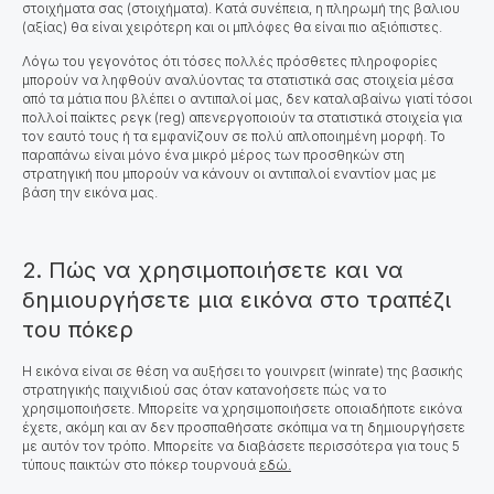
στοιχήματα σας (στοιχήματα). Κατά συνέπεια, η πληρωμή της βαλιου
(αξίας) θα είναι χειρότερη και οι μπλόφες θα είναι πιο αξιόπιστες. ​​​​​​
Λόγω του γεγονότος ότι τόσες πολλές πρόσθετες πληροφορίες
μπορούν να ληφθούν αναλύοντας τα στατιστικά σας στοιχεία μέσα
από τα μάτια που βλέπει ο αντιπαλοί μας, δεν καταλαβαίνω γιατί τόσοι
πολλοί παίκτες ρεγκ (reg) απενεργοποιούν τα στατιστικά στοιχεία για
τον εαυτό τους ή τα εμφανίζουν σε πολύ απλοποιημένη μορφή. Το
παραπάνω είναι μόνο ένα μικρό μέρος των προσθηκών στη
στρατηγική που μπορούν να κάνουν οι αντιπαλοί εναντίον μας με
βάση την εικόνα μας.
2. Πώς να χρησιμοποιήσετε και να
δημιουργήσετε μια εικόνα στο τραπέζι
του πόκερ
Η εικόνα είναι σε θέση να αυξήσει το γουινρειτ (winrate) της βασικής
στρατηγικής παιχνιδιού σας όταν κατανοήσετε πώς να το
χρησιμοποιήσετε. Μπορείτε να χρησιμοποιήσετε οποιαδήποτε εικόνα
έχετε, ακόμη και αν δεν προσπαθήσατε σκόπιμα να τη δημιουργήσετε
με αυτόν τον τρόπο.
Μπορείτε να διαβάσετε περισσότερα για
τους 5
τύπους παικτών στο πόκερ τουρνουά
εδώ.