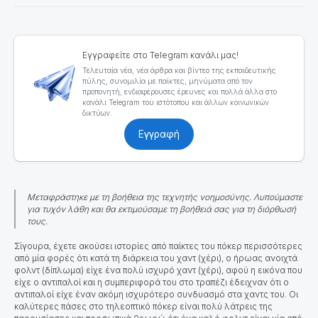
Εγγραφείτε στο Telegram κανάλι μας!
Τελευταία νέα, νέα άρθρα και βίντεο της εκπαιδευτικής
πύλης, συνομιλία με παίκτες, μηνύματα από τον
προπονητή, ενδιαφέρουσες έρευνες και πολλά άλλα στο
κανάλι Telegram του ιστότοπου και άλλων κοινωνικών
δικτύων.
Εγγραφή
Μεταφράστηκε με τη βοήθεια της τεχνητής νοημοσύνης. Λυπούμαστε
για τυχόν λάθη και θα εκτιμούσαμε τη βοήθειά σας για τη διόρθωσή
τους.
Σίγουρα, έχετε ακούσει ιστορίες από παίκτες του πόκερ περισσότερες
από μία φορές ότι κατά τη διάρκεια του χαντ (χέρι),
ο ήρωας ανοιχτά
φολντ (δίπλωμα) είχε ένα πολύ ισχυρό χαντ (χέρι), αφού η εικόνα που
είχε ο αντιπαλοί και η συμπεριφορά του στο τραπέζι έδειχναν ότι ο
αντιπαλοί είχε έναν ακόμη ισχυρότερο συνδυασμό στα χαντς του. Οι
καλύτερες πάσες στο τηλεοπτικό πόκερ είναι πολύ λάτρεις της