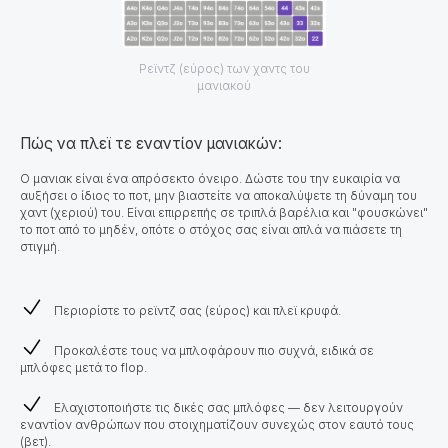
Ρεϊντζ (εύρος) των χαντς του
μανιακού
Πώς να πλεϊ τε εναντίον μανιακών:
Ο μανιακ είναι ένα απρόσεκτο όνειρο. Δώστε του την ευκαιρία να
αυξήσει ο ίδιος το ποτ, μην βιαστείτε να αποκαλύψετε τη δύναμη του
χαντ (χεριού) του. Είναι επιρρεπής σε τριπλά βαρέλια και "φουσκώνει"
το ποτ από το μηδέν, οπότε ο στόχος σας είναι απλά να πιάσετε τη
στιγμή.
Περιορίστε το ρεϊντζ σας (εύρος) και πλεϊ κρυφά.
Προκαλέστε τους να μπλοφάρουν πιο συχνά, ειδικά σε
μπλόφες μετά το flop.
Ελαχιστοποιήστε τις δικές σας μπλόφες — δεν λειτουργούν
εναντίον ανθρώπων που στοιχηματίζουν συνεχώς στον εαυτό τους
(βετ).