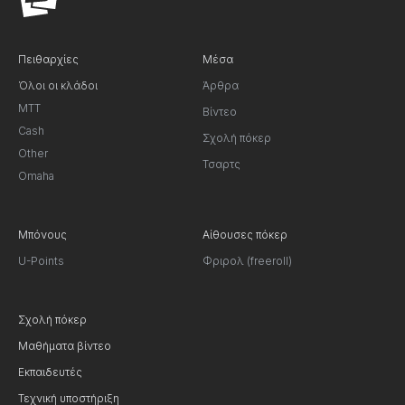
Πειθαρχίες
Μέσα
Όλοι οι κλάδοι
Άρθρα
MTT
Βίντεο
Cash
Σχολή πόκερ
Other
Τσαρτς
Omaha
Μπόνους
Αίθουσες πόκερ
U-Points
Φριρολ (freeroll)
Σχολή πόκερ
Μαθήματα βίντεο
Εκπαιδευτές
Τεχνική υποστήριξη