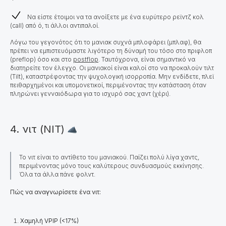
Να είστε έτοιμοι να τα ανοίξετε με ένα ευρύτερο ρεϊντζ κολ
(call) από ό, τι άλλοι αντιπαλοί.
Λόγω του γεγονότος ότι το μανιακ συχνά μπλοφάρει (μπλαφ), θα
πρέπει να εμπιστευόμαστε λιγότερο τη δύναμή του τόσο στο πριφλοπ
(preflop) όσο και στο
postflop
. Ταυτόχρονα, είναι σημαντικό να
διατηρείτε τον έλεγχο. Οι μανιακοί είναι καλοί στο να προκαλούν τιλτ
(Tilt), καταστρέφοντας την ψυχολογική ισορροπία. Μην ενδίδετε, πλεϊ
πειθαρχημένοι και υπομονετικοί, περιμένοντας την κατάσταση όταν
πληρώνει γενναιόδωρα για το ισχυρό σας χαντ (χέρι).
4. νιτ (NIT)
Το νιτ είναι το αντίθετο του μανιακού. Παίζει πολύ λίγα χαντς,
περιμένοντας μόνο τους καλύτερους συνδυασμούς εκκίνησης.
Όλα τα άλλα πάνε φολντ.
Πώς να αναγνωρίσετε ένα νιτ:
Χαμηλή VPIP (<17%)