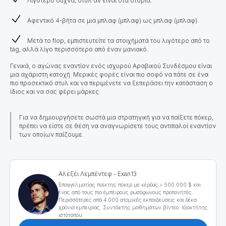
Λιγότερο συχνά, στυλ αν είναι στα στόρια.
Αφεντικό 4-βήτα σε μια μπλαφ (μπλαφ) ως μπλαφ (μπλαφ).
Μετά το flop, εμπιστευτείτε τα στοιχήματά του λιγότερο από το
tag, αλλά λίγο περισσότερο από έναν μανιακό.
Γενικά, ο αγώνας εναντίον ενός ισχυρού Αραβικού Συνδέσμου είναι
μια αχάριστη κατοχή. Μερικές φορές είναι πιο σοφό να πάτε σε ένα
πιο προσεκτικό στυλ και να περιμένετε να ξεπεράσει την κατάσταση ο
ίδιος και να σας φέρει μάρκες.
Για να δημιουργήσετε σωστά μια στρατηγική για να παίξετε πόκερ,
πρέπει να είστε σε θέση να αναγνωρίσετε τους αντιπαλοί εναντίον
των οποίων παίζουμε.
Αλεξέι Λεμπέντεφ - Exan13
Επαγγελματίας παίκτης πόκερ με κέρδος > 500.000 $ και
ένας από τους πιο έμπειρους ρωσόφωνους προπονητές.
Περισσότερες από 4.000 ατομικές εκπαιδεύσεις και δέκα
χρόνια εμπειρίας. Συντάκτης μαθημάτων βίντεο. Ιδιοκτήτης
ιστότοπου.