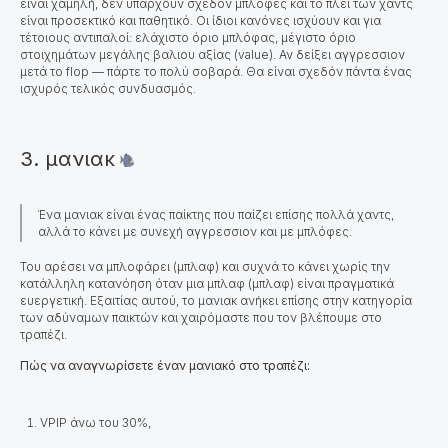
είναι χαμηλή, δεν υπάρχουν σχεδόν μπλόφες και το πλεϊ των χαντς
είναι προσεκτικό και παθητικό. Οι ίδιοι κανόνες ισχύουν και για
τέτοιους αντιπαλοί: ελάχιστο όριο μπλόφας, μέγιστο όριο
στοιχημάτων μεγάλης βαλιου αξίας (value). Αν δείξει αγγρεσσιον
μετά το flop — πάρτε το πολύ σοβαρά. Θα είναι σχεδόν πάντα ένας
ισχυρός τελικός συνδυασμός.
3. μανιακ
Ένα μανιακ είναι ένας παίκτης που παίζει επίσης πολλά χαντς,
αλλά το κάνει με συνεχή αγγρεσσιον και με μπλόφες.
Του αρέσει να μπλοφάρει (μπλαφ) και συχνά το κάνει χωρίς την
κατάλληλη κατανόηση όταν μια μπλαφ (μπλαφ) είναι πραγματικά
ευεργετική. Εξαιτίας αυτού, το μανιακ ανήκει επίσης στην κατηγορία
των αδύναμων παικτών και χαιρόμαστε που τον βλέπουμε στο
τραπέζι.
Πώς να αναγνωρίσετε έναν μανιακό στο τραπέζι:
VPIP άνω του 30%,