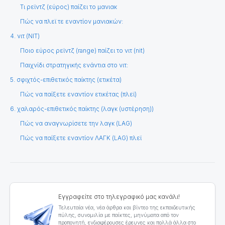
Τι ρεϊντζ (εύρος) παίζει το μανιακ
Πώς να πλεϊ τε εναντίον μανιακών:
4. νιτ (NIT)
Ποιο εύρος ρεϊντζ (range) παίζει το νιτ (nit)
Παιχνίδι στρατηγικής ενάντια στο νιτ:
5. σφιχτός-επιθετικός παίκτης (ετικέτα)
Πώς να παίξετε εναντίον ετικέτας (πλεϊ)
6. χαλαρός-επιθετικός παίκτης (λαγκ (υστέρηση))
Πώς να αναγνωρίσετε την λαγκ (LAG)
Πώς να παίξετε εναντίον ΛΑΓΚ (LAG) πλεϊ
Εγγραφείτε στο τηλεγραφικό μας κανάλι!
Τελευταία νέα, νέα άρθρα και βίντεο της εκπαιδευτικής
πύλης, συνομιλία με παίκτες, μηνύματα από τον
προπονητή, ενδιαφέρουσες έρευνες και πολλά άλλα στο