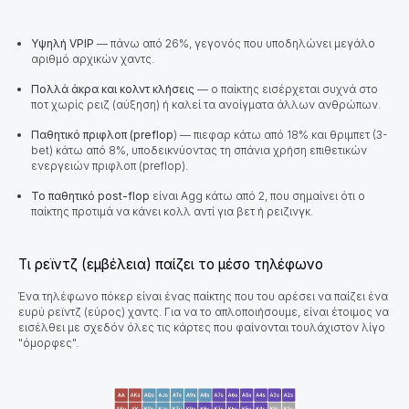
Υψηλή VPIP
— πάνω από 26%, γεγονός που υποδηλώνει μεγάλο
αριθμό αρχικών χαντς.
Πολλά άκρα και κολντ κλήσεις
— ο παίκτης εισέρχεται συχνά στο
ποτ χωρίς ρειζ (αύξηση) ή καλεί τα ανοίγματα άλλων ανθρώπων.
Παθητικό πριφλοπ (preflop
) — πιεφαρ κάτω από 18% και θριμπετ (3-
bet) κάτω από 8%, υποδεικνύοντας τη σπάνια χρήση επιθετικών
ενεργειών πριφλοπ (preflop).
Το παθητικό post-flop
είναι Agg κάτω από 2, που σημαίνει ότι ο
παίκτης προτιμά να κάνει κολλ αντί για βετ ή ρειζινγκ.
​Τι ρεϊντζ (εμβέλεια) παίζει το μέσο τηλέφωνο
Ένα τηλέφωνο πόκερ είναι ένας παίκτης που του αρέσει να παίζει ένα
ευρύ ρεϊντζ (εύρος) χαντς. Για να το απλοποιήσουμε, είναι έτοιμος να
εισέλθει με σχεδόν όλες τις κάρτες που φαίνονται τουλάχιστον λίγο
"όμορφες".