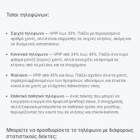
Τύποι τηλεφώνων:
Σφιχτό τηλέφωνο
— VPIP έως 33%. Παίζει με περιορισμένο
αριθμό χαντς, αλλά είναι επιρρεπής σε συχνές κλήσεις, ακόμη και
σε δυσμενείς καταστάσεις.
Κανονικό τηλέφωνο
— VPIP από 34% έως 45%. Παίζει ένα ευρύ
φάσμα ρεϊντζ (εύρος) χαντς, αλλά συνεχίζει να προτιμά τις
κλήσεις από τα ρελάνς και τα στοιχήματα.
Φαλαινα
— VPIP από 45% και άνω. Παίζει σχεδόν όλα τα χαντς,
συμπεριλαμβανομένων των προφανώς αδύναμων, και έλκεται
εύκολα σε χαντς με ελάχιστες πιθανότητες νίκης.
Επιθετικό παθητικό τηλέφωνο
— ένας παίκτης που μπορεί να
ενεργήσει ενεργά στο πριφλοπ (preflop) (raise, 3 στοιχήματα),
αλλά ξαφνικά μετατρέπεται σε παθητικό τρόπο στο postflop,
περιορίζοντας τον εαυτό του σε κλήσεις και check-behinds.
Μπορείτε να προσδιορίσετε το τηλέφωνο με διάφορους
στατιστικούς δείκτες: