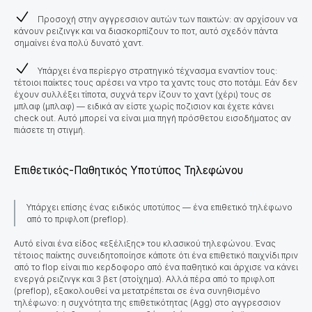
Προσοχή στην αγγρεσσιον αυτών των παικτών: αν αρχίσουν να
κάνουν ρειζινγκ και να διασκορπίζουν το ποτ, αυτό σχεδόν πάντα
σημαίνει ένα πολύ δυνατό χαντ.
Υπάρχει ένα περίεργο στρατηγικό τέχνασμα εναντίον τους:
τέτοιοι παίκτες τους αρέσει να ντρο τα χαντς τους στο ποτάμι. Εάν δεν
έχουν συλλέξει τίποτα, συχνά τερν ίζουν το χαντ (χέρι) τους σε
μπλαφ (μπλαφ) — ειδικά αν είστε χωρίς ποζισιον και έχετε κάνει
check out. Αυτό μπορεί να είναι μια πηγή πρόσθετου εισοδήματος αν
πιάσετε τη στιγμή.
Επιθετικός-Παθητικός Υποτύπος Τηλεφώνου
Υπάρχει επίσης ένας ειδικός υποτύπος — ένα επιθετικό τηλέφωνο
από το πριφλοπ (preflop).
Αυτό είναι ένα είδος «εξέλιξης» του κλασικού τηλεφώνου. Ένας
τέτοιος παίκτης συνειδητοποίησε κάποτε ότι ένα επιθετικό παιχνίδι πριν
από το flop είναι πιο κερδοφορο από ένα παθητικό και άρχισε να κάνει
ενεργά ρειζινγκ και 3 βετ (στοίχημα). Αλλά πέρα από το πριφλοπ
(preflop), εξακολουθεί να μετατρέπεται σε ένα συνηθισμένο
τηλέφωνο: η συχνότητα της επιθετικότητας (Agg) στο αγγρεσσιον