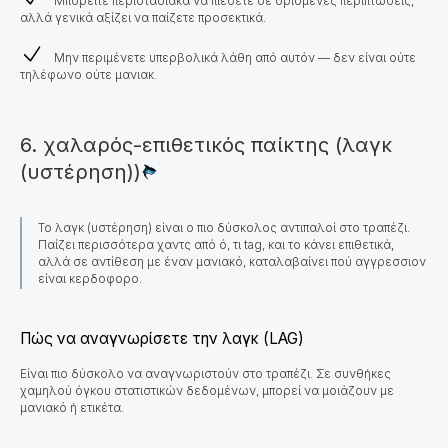
Μπορείτε περιστασιακά να πιέσετε σε ορισμένες περιπτώσεις,
αλλά γενικά αξίζει να παίζετε προσεκτικά.
Μην περιμένετε υπερβολικά λάθη από αυτόν — δεν είναι ούτε
τηλέφωνο ούτε μανιακ.
6. χαλαρός-επιθετικός παίκτης (λαγκ
(υστέρηση))
Το λαγκ (υστέρηση) είναι ο πιο δύσκολος αντιπαλοί στο τραπέζι.
Παίζει περισσότερα χαντς από ό, τι tag, και το κάνει επιθετικά,
αλλά σε αντίθεση με έναν μανιακό, καταλαβαίνει πού αγγρεσσιον
είναι κερδοφορο.
Πώς να αναγνωρίσετε την λαγκ (LAG)
Είναι πιο δύσκολο να αναγνωριστούν στο τραπέζι. Σε συνθήκες
χαμηλού όγκου στατιστικών δεδομένων, μπορεί να μοιάζουν με
μανιακό ή ετικέτα.