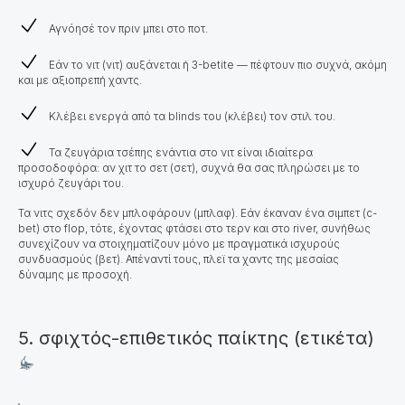
Αγνόησέ τον πριν μπει στο ποτ.
Εάν το νιτ (νιτ) αυξάνεται ή 3-betite — πέφτουν πιο συχνά, ακόμη
και με αξιοπρεπή χαντς.
Κλέβει ενεργά από τα blinds του (κλέβει) τον στιλ του.
Τα ζευγάρια τσέπης ενάντια στο νιτ είναι ιδιαίτερα
προσοδοφόρα: αν χιτ το σετ (σετ), συχνά θα σας πληρώσει με το
ισχυρό ζευγάρι του.
Τα νιτς σχεδόν δεν μπλοφάρουν (μπλαφ). Εάν έκαναν ένα σιμπετ (c-
bet) στο flop, τότε, έχοντας φτάσει στο τερν και στο river, συνήθως
συνεχίζουν να στοιχηματίζουν μόνο με πραγματικά ισχυρούς
συνδυασμούς (βετ). Απέναντί τους, πλεϊ τα χαντς της μεσαίας
δύναμης με προσοχή.
5. σφιχτός-επιθετικός παίκτης (ετικέτα)