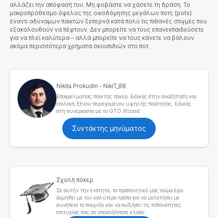
αλλάζει την απόφασή του. Μη φοβάστε να χάσετε τη δράση. Το
μακροπρόθεσμο όφελος της οικοδόμησης μεγάλων ποτς (pots)
έναντι αδύναμων παικτών ξεπερνά κατά πολύ τις πιθανές στιγμές που
εξακολουθούν να πέφτουν. Δεν μπορείτε να τους επανεκπαιδεύσετε
για να πλεϊ καλύτερα – αλλά μπορείτε να τους κάνετε να βάλουν
ακόμα περισσότερα χρήματα σκουπιδιών στο ποτ.
Nikita Prokudin - NikiT_88
Επαγγελματίας παίκτης πόκερ. Ειδικός στην αναζήτηση και
επιλογή ξένου περιεχομένου υψηλής ποιότητας. Ειδικός
στη συνεργασία με το GTO Wizard.
Συντάκτης μηνύματος
Σχολή πόκερ
Σε αυτήν την ενότητα, το προπονητικό μας σώμα έχει
δομηθεί με τον καλύτερο τρόπο για να μελετήσει με
συνέπεια το παιχνίδι και να αυξήσει τις πιθανότητες
επιτυχίας σας σε οποιονδήποτε κλάδο.