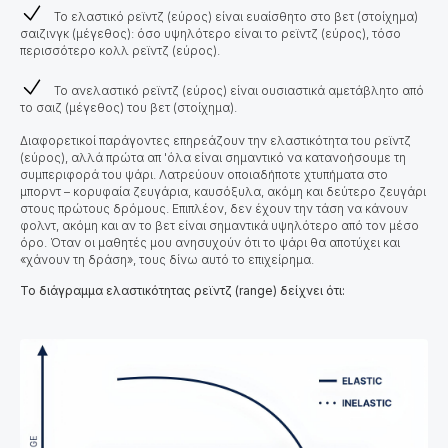
Το
ελαστικό ρεϊντζ (εύρος) είναι
ευαίσθητο στο βετ (στοίχημα)
σαιζινγκ (μέγεθος): όσο υψηλότερο είναι το ρεϊντζ (εύρος), τόσο
περισσότερο κολλ ρεϊντζ (εύρος).
Το ανελαστικό ρεϊντζ (εύρος) είναι ουσιαστικά αμετάβλητο από
το σαιζ (μέγεθος) του βετ (στοίχημα).
Διαφορετικοί παράγοντες επηρεάζουν την ελαστικότητα του ρεϊντζ
(εύρος), αλλά πρώτα απ 'όλα είναι σημαντικό να κατανοήσουμε τη
συμπεριφορά του ψάρι. Λατρεύουν οποιαδήποτε χτυπήματα στο
μπορντ – κορυφαία ζευγάρια, καυσόξυλα, ακόμη και δεύτερο ζευγάρι
στους πρώτους δρόμους. Επιπλέον, δεν έχουν την τάση να κάνουν
φολντ, ακόμη και αν το βετ είναι σημαντικά υψηλότερο από τον μέσο
όρο. Όταν οι μαθητές μου ανησυχούν ότι το ψάρι θα αποτύχει και
«χάνουν τη δράση», τους δίνω αυτό το επιχείρημα.
Το διάγραμμα ελαστικότητας ρεϊντζ (range) δείχνει ότι: