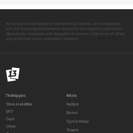
All our actions are based on transparency, fairness, and compliance
with the licensing requirements issued by the regulatory authorities.
We actively cooperate with regulators to ensure a high level of safety
and protection of our customers' interests.
Πειθαρχίες
Μέσα
Όλοι οι κλάδοι
Άρθρα
MTT
Βίντεο
Cash
Σχολή πόκερ
Other
Τσαρτς