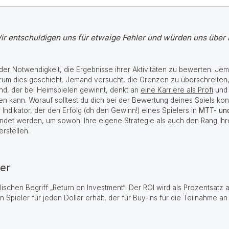
Wir entschuldigen uns für etwaige Fehler und würden uns über I
 der Notwendigkeit, die Ergebnisse ihrer Aktivitäten zu bewerten. J
arum dies geschieht. Jemand versucht, die Grenzen zu überschreiten, a
mand, der bei Heimspielen gewinnt, denkt an
eine Karriere als Profi
und 
en kann. Worauf solltest du dich bei der Bewertung deines Spiels ko
er Indikator, der den Erfolg (dh den Gewinn!) eines Spielers in
MTT- und
endet werden, um sowohl Ihre eigene Strategie als auch den Rang Ih
rstellen.
ker
lischen Begriff „Return on Investment“. Der ROI wird als Prozentsatz 
 Spieler für jeden Dollar erhält, der für Buy-Ins für die Teilnahme 