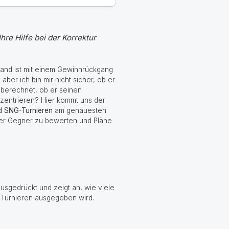
hre Hilfe bei der Korrektur
emand ist mit einem Gewinnrückgang
ber ich bin mir nicht sicher, ob er
berechnet, ob er seinen
nzentrieren? Hier kommt uns der
 SNG-Turnieren
am
genauesten
rer Gegner zu bewerten und Pläne
ausgedrückt und zeigt an, wie viele
an Turnieren ausgegeben wird.