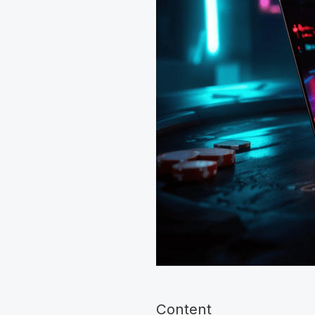
Content