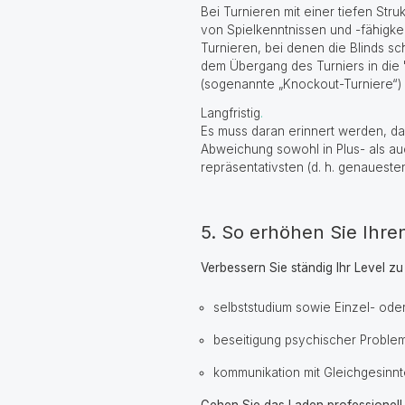
Bei Turnieren mit einer tiefen Str
von Spielkenntnissen und -fähigke
Turnieren, bei denen die Blinds sc
dem Übergang des Turniers in die
(sogenannte „Knockout-Turniere“) w
Langfristig
.
Es muss daran erinnert werden, das
Abweichung sowohl in Plus- als auc
repräsentativsten (d. h. genaueste
5. So erhöhen Sie Ihre
Verbessern Sie ständig Ihr Level zu
selbststudium sowie Einzel- oder
beseitigung psychischer Proble
kommunikation mit Gleichgesinn