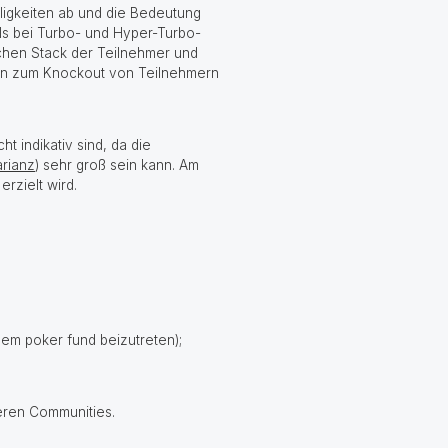
älligkeiten ab und die Bedeutung
als bei Turbo- und Hyper-Turbo-
ichen Stack der Teilnehmer und
ren zum Knockout von Teilnehmern
 indikativ sind, da die
arianz
) sehr groß sein kann. Am
rzielt wird.
nem poker fund beizutreten);
eren Communities.