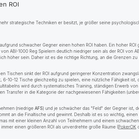
en ROI
e mehr strategische Techniken er besitzt, je größer seine psychologische
n aufgrund schwacher Gegner einen hohen ROI haben. Ein hoher ROI 
von ABI-1000 Reg Spielern deutlich niedriger sein als der ROI von AB
ch höher sein. Daher ist es die richtige Richtung, an die Grenzen zu
elen Tischen sinkt der ROI aufgrund geringerer Konzentration zwang
t, 6-10-12 Tische gleichzeitig zu spielen, eine nützliche Fähigkeit ist
ultitabelns wird durch systematisches Training, ständigen Erwerb vo
n Transfer in die Kategorie der nachgewiesenen Fähigkeiten (unbe
lnehmen (niedrige
AFS
) und je schwächer das "Feld" der Gegner ist, d
kommt an die Finaltische und gewinnt. Deshalb ist es so wichtig, einen
Rumas mit einer kleinen Anzahl von Teilnehmern und einem schwachen
 immer einen größeren ROI als unverdrehte große Räume (
PokerOK
o