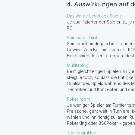
4. Auswirkungen auf d
Das wahre Level des Spiels.
Je qualifizierter der Spieler ist, j
ROI.
Spielbares Limit
:
Spieler mit niedrigem Limit könne
Gewinn. Zum Beispiel kann der ROI 
Einkommen der ersteren wird deutli
Multitabling.
Beim gleichzeitigen Spielen an vi
steigt jedoch, so dass die Fähigkei
Qualität des Spiels während des M
Techniken und Konzepten und dere
Poker room.
Je weniger Spieler am Turnier tei
Preiszone, geht weit in Turniere, 
wählen und ihn richtig zu laden. 
PokerKing oder
888Poker
- geben
Turnierstruktur
: