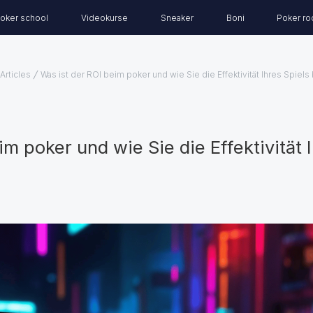
oker school
Videokurse
Sneaker
Boni
Poker r
Articles
Was ist der ROI beim poker und wie Sie die Effektivität Ihres Spie
m poker und wie Sie die Effektivität 