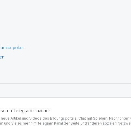
Turnier poker
ten
nseren Telegram Channel!
, neue Artikel und Videos des Bildungsportals, Chat mit Spielern, Nachrichte
en und vieles mehr im Telegram Kanal der Seite und anderen sozialen Netzwe