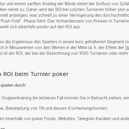
uktur und einem sanften Anstieg der Blinds nimmt der Einfluss von Zuf
iten nimmt zu. Daher wird der ROI bei solchen Turnieren höher sein 
hnell ansteigen, was schnell zu einer Verringerung des durchschnittl
 "Push-Fold" -Phase führt. Das Vorhandensein von Preisen in Turnie
irkt sich ebenfalls positiv auf den ROI aus.
s die Ergebnisse des Spielers in einem kurz gehaltenen Segment nicht
h in Minuswerten von den Werten in der Mitte (d. h. der Effekt der
V
n) ist der ROI, der bei der Berechnung von 1000 Turnieren oder mehr e
n ROI beim Turnier poker
 spielen durch:
 Gruppentraining (im letzteren Fall können Sie in Betracht ziehen, ei
me, Bekämpfung von Tilt und dessen Erscheinungsformen;
ten innerhalb von poker Fonds, Websites, Telegram Kanälen und and