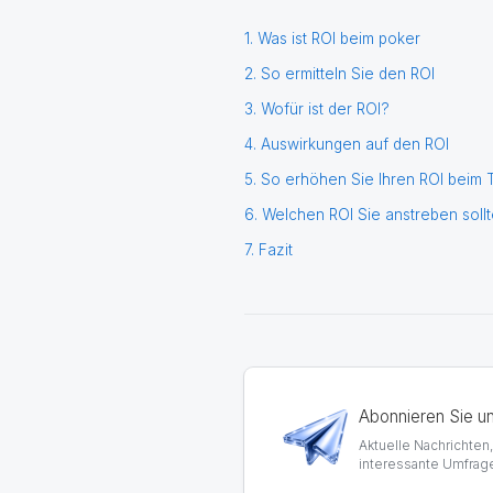
1. Was ist ROI beim poker
2. So ermitteln Sie den ROI
3. Wofür ist der ROI?
4. Auswirkungen auf den ROI
5. So erhöhen Sie Ihren ROI beim 
6. Welchen ROI Sie anstreben soll
7. Fazit
Abonnieren Sie u
Aktuelle Nachrichten
interessante Umfrag