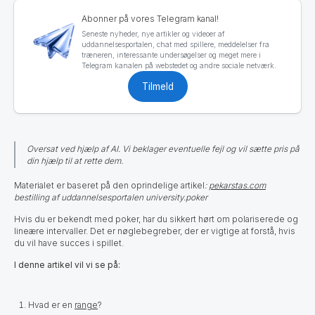
Abonner på vores Telegram kanal!
Seneste nyheder, nye artikler og videoer af
uddannelsesportalen, chat med spillere, meddelelser fra
træneren, interessante undersøgelser og meget mere i
Telegram kanalen på webstedet og andre sociale netværk.
Tilmeld
Oversat ved hjælp af AI. Vi beklager eventuelle fejl og vil sætte pris på
din hjælp til at rette dem.
Materialet er baseret på den oprindelige artikel
:
pekarstas.com
bestilling af uddannelsesportalen university.poker
Hvis du er bekendt med poker, har du sikkert hørt om polariserede og
lineære intervaller. Det er nøglebegreber, der er vigtige at forstå, hvis
du vil have succes i spillet.
I denne artikel vil vi se på:
Hvad er en
range
?