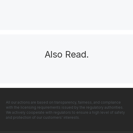
Also Read
.
All our actions are based on transparency, fairness, and compliance
with the licensing requirements issued by the regulatory authorities.
We actively cooperate with regulators to ensure a high level of safety
and protection of our customers' interests.