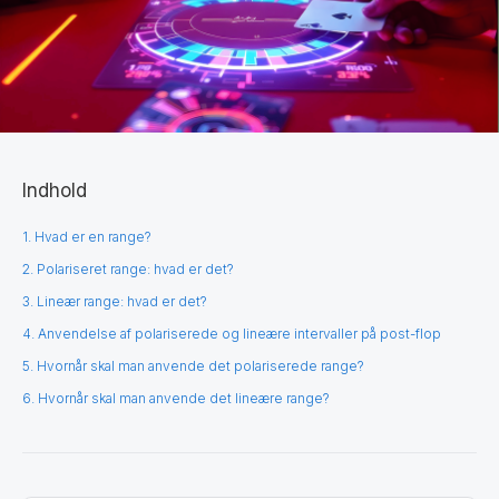
Indhold
1. Hvad er en range?
2. Polariseret range: hvad er det?
3. Lineær range: hvad er det?
4. Anvendelse af polariserede og lineære intervaller på post-flop
5. Hvornår skal man anvende det polariserede range?
6. Hvornår skal man anvende det lineære range?