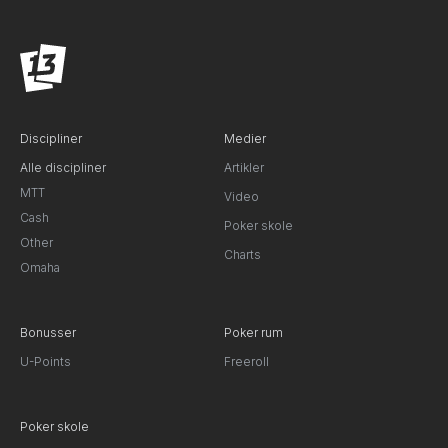
Discipliner
Medier
Alle discipliner
Artikler
MTT
Video
Cash
Poker skole
Other
Charts
Omaha
Bonusser
Poker rum
U-Points
Freeroll
Poker skole