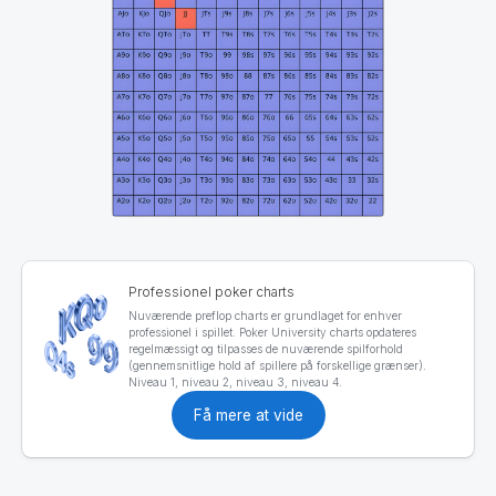
Professionel poker charts
Nuværende preflop charts er grundlaget for enhver
professionel i spillet. Poker University charts opdateres
regelmæssigt og tilpasses de nuværende spilforhold
(gennemsnitlige hold af spillere på forskellige grænser).
Niveau 1, niveau 2, niveau 3, niveau 4.
Få mere at vide