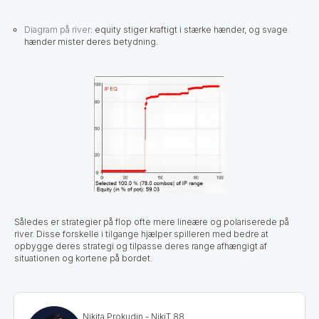
Diagram på river:
equity stiger kraftigt i stærke hænder, og svage
hænder mister deres betydning.
Således er strategier på flop ofte mere lineære og polariserede på
river. Disse forskelle i tilgange hjælper spilleren med bedre at
opbygge deres strategi og tilpasse deres range afhængigt af
situationen og kortene på bordet.
Nikita Prokudin - NikiT_88