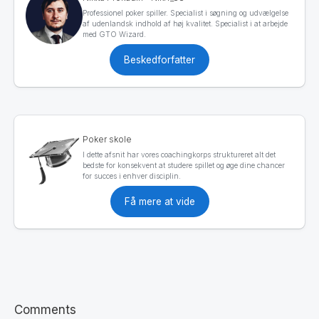
Professionel poker spiller. Specialist i søgning og udvælgelse
af udenlandsk indhold af høj kvalitet. Specialist i at arbejde
med GTO Wizard.
Beskedforfatter
Poker skole
I dette afsnit har vores coachingkorps struktureret alt det
bedste for konsekvent at studere spillet og øge dine chancer
for succes i enhver disciplin.
Få mere at vide
Comments