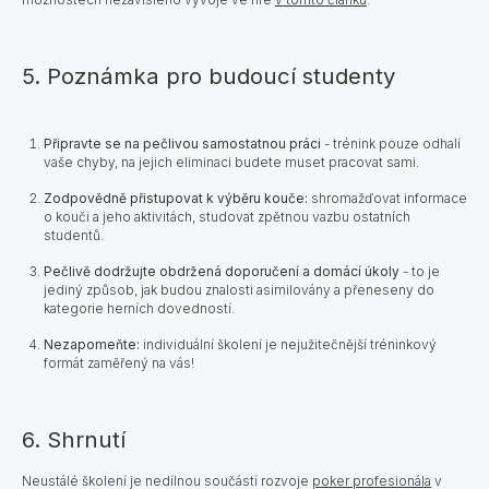
5. Poznámka pro budoucí studenty
Připravte se na pečlivou samostatnou práci
-
trénink pouze odhalí
vaše chyby, na jejich eliminaci budete muset pracovat sami.
Zodpovědně přistupovat k výběru kouče:
shromažďovat informace
o kouči a jeho aktivitách, studovat zpětnou vazbu ostatních
studentů.
Pečlivě dodržujte obdržená doporučení a domácí úkoly
- to je
jediný způsob, jak budou znalosti asimilovány a přeneseny do
kategorie herních dovedností.
Nezapomeňte:
individuální školení je nejužitečnější tréninkový
formát zaměřený na vás!
6. Shrnutí
Neustálé školení je nedílnou součástí rozvoje
poker profesionála
v