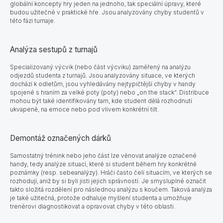
globální koncepty hry jeden na jednoho, tak speciální úpravy, které
budou užitečné v praktické hře. Jsou analyzovány chyby studentů v
této fázi turnaje.
Analýza sestupů z turnajů
Specializovaný výcvik
(nebo část výcviku) zaměřený na analýzu
odjezdů studenta z turnajů. Jsou analyzovány situace, ve kterých
dochází k odletům, jsou vyhledávány nejtypičtější chyby v handy
spojené s hraním za velké poty (poty) nebo „on the stack“. Distribuce
mohou být také identifikovány tam, kde student dělá rozhodnutí
ukvapeně, na emoce nebo pod vlivem konkrétní tilt.
Demontáž označených dárků
Samostatný trénink nebo jeho část lze věnovat analýze označené
handy, tedy analýze situací, které si student během hry konkrétně
poznámky (resp. sebeanalýzy). Hráči často čelí situacím, ve kterých se
rozhodují, aniž by si byli jisti jejich správností. Je smysluplné označit
takto složitá rozdělení pro následnou analýzu s koučem. Taková analýza
je také užitečná, protože odhaluje myšlení studenta a umožňuje
trenérovi diagnostikovat a opravovat chyby v této oblasti.