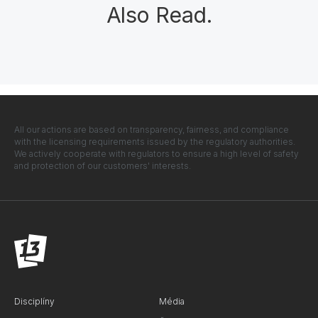
Also Read
.
All our actions are based on transparency, fairness, and compliance
with the licensing requirements issued by the regulatory authorities.
We actively cooperate with regulators to ensure a high level of safety
and protection of our customers' interests.
Disciplíny
Média