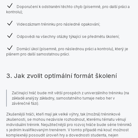
Doporučení k odstranění těchto chyb (písemně, pro další práci a
kontrolu);
Videozáznam tréninku pro následné opakování;
Odpovědi na všechny otázky týkající se předmětu školení;
Domácí úkol (písemně, pro následnou práci a kontrolu), který je
plánem pro další samostatnou práci.
3. Jak zvolit optimální formát školení
Začínající hráč bude mít větší prospěch z univerzálního tréninku (na
základě analýzy základny, samostatného turnaje nebo her v
závěrečné fázi).
Zkušenější hráči, kteří mají jak velké výhry, tak (možná) tréninkové
zkušenosti, se mohou nezávisle rozhodnout, kterému tématu věnují
individuální trénink. Nejužitečnější pro rozvoj hráče bude série tréninků
s jedním kvalifikovaným trenérem.
V tomto případě má kouč možnost
komplexněji posoudit úroveň hry a dovednosti studenta,
nejen