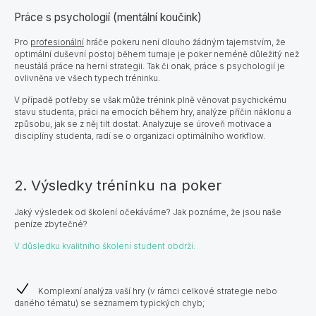
Práce s psychologií (mentální koučink)
Pro
profesionální
hráče pokeru není dlouho žádným tajemstvím, že
optimální duševní postoj během turnaje je poker neméně důležitý než
neustálá práce na herní strategii. Tak či onak, práce s psychologií je
ovlivněna ve všech typech tréninku.
V případě potřeby se však může trénink plně věnovat psychickému
stavu studenta, práci na emocích během hry, analýze příčin náklonu a
způsobu, jak se z něj tilt dostat. Analyzuje se úroveň motivace a
disciplíny studenta, radí se o organizaci optimálního workflow.
2. Výsledky tréninku na poker
Jaký výsledek od školení očekáváme? Jak poznáme, že jsou naše
peníze zbytečné?
V důsledku kvalitního školení student obdrží:
Komplexní analýza vaší hry (v rámci celkové strategie nebo
daného tématu) se seznamem typických chyb;