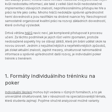
kvůli nedostatku informací, ale také z velké části kvůli nedostatečné
implementaci stávajících znalostí, neprofesionálnímu přístupu ke hře a
práci na hře jako celku. Mnoho hráčů nedokáže správně upřednostnit
herní dovednosti a jsou nastříkáni na drobné nuance hry. Neschopnost
samostatně organizovat kvalitní práci na rozvoji základních dovedností,
které ovlivňují výsledek.
Drtivá většina
hráčů
navíc neví, jak komplexně přistupovat k procesu
učení. Za těchto podmínek je jejich růst velmi zpomalen, protože
nedosažené aspekty hry se stávají zátěží, která jim brání udělat skok na
novou úroveň. Jedním z nejužitečnějších a nejefektivnějších způsobů,
jak získat aktuální znalosti, zaplnit mezery, strukturovat nahromaděné
informace a správně upřednostnit další rozvoj, je individuální poker
trénink s trenérem.
1. Formáty individuálního tréninku na
poker
Individuální školení
mohou být vedena v různých formátech, a to jak
univerzálně strukturovaně, tak v návaznosti na specializovanější témata,
která studenta zajímají. Pojďme stručně analyzovat možné varianty.