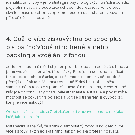
identifikovat chyby v jeho strategii a psychologických tvářích a poradit,
jak je eliminovat, ale bude také schopen doprovázet a kontrolovat
skvělou práci na seberozvoji, kterou bude muset student v každém
případě dělat samostatně.
4. Což je více ziskový: hra od sebe plus
platba individuálního trenéra nebo
backing a vzdělání z fondu
Jeden ze studentů mě druhý den požádal o radu ohledně účtu fondu a
já mu vysvětlil matematiku této otázky. Poté jsem se rozhodla přidat
tento text do tohoto článku, protože mnozí o tom pravděpodobně
přemýšlejí. Pokud hráč nemá absolutně žádný bankroll a možnost
samostatného rozvoje s pomocí individuálního trenéra, je vše zřejmé:
hráč jde do fondu, aby dostal příležitost hrát a učit se. Ale pokud máte
možnost se pokusit hra od sebe a učit se s trenérem, jak vypočítat,
který je více ziskový?
Odpovím vám z hlediska 7 let zkušeností v různých fondech jak jako
hráč, tak jako trenér.
Matematika jasně říká, že snaha o samostatný rozvoj s koučem bude
více ziskový jak z hlediska financí, tak z hlediska profesního růstu.