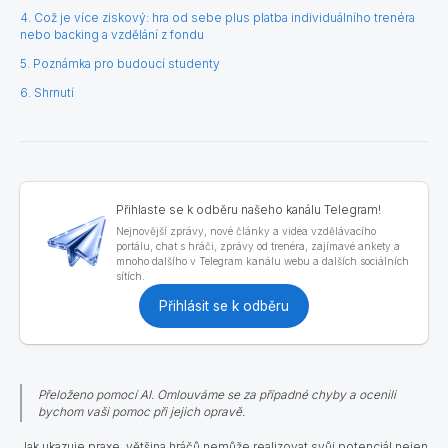
4. Což je více ziskový: hra od sebe plus platba individuálního trenéra
nebo backing a vzdělání z fondu
5. Poznámka pro budoucí studenty
6. Shrnutí
Přihlaste se k odběru našeho kanálu Telegram!
Nejnovější zprávy, nové články a videa vzdělávacího
portálu, chat s hráči, zprávy od trenéra, zajímavé ankety a
mnoho dalšího v Telegram kanálu webu a dalších sociálních
sítích.
Přihlásit se k odběru
Přeloženo pomocí AI. Omlouváme se za případné chyby a ocenili
bychom vaši pomoc při jejich opravě.
Jak ukazuje praxe, většina hráčů nemůže realizovat svůj potenciál
nejen