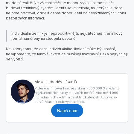
moderní realitě. Ne všichni hráči se mohou vyvíjet samostatně:
budovat tréninkový systém, identifikovat témata, na kterých je třeba
nejprve pracovat, oddělit cenná doporučení od nevýznamných v toku
bezplatných informací.
Individuální trénink je nejproduktivnější, nejužitečnější tréninkový
formát zaměřený na studenta osobně.
Navzdory tomu, že cena individuálního školení může být značná,
nezapomeňte, že takové investice přinášejí maximální zisk a nejrychleji
se vyplatí.
Alexej Lebeděv - Exan13
Profesionální poker hráč se ziskem > 500 000 $ a jeden z
nejzkušenějších rusky mluvících trenérů. Více než 4 000
individuálních školení a deset let zkušeností. Autor video
kurzů. Vlastník webových stránek.
Napiš nám