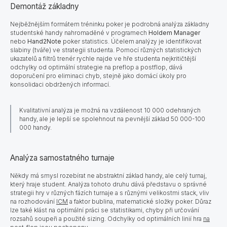
Demontáž základny
Nejběžnějším formátem tréninku poker je podrobná analýza základny
studentské handy nahromaděné v programech
Holdem Manager
nebo
Hand2Note
poker statistics. Účelem analýzy je identifikovat
slabiny (tváře) ve strategii studenta. Pomocí různých statistických
ukazatelů a filtrů trenér rychle najde ve hře studenta nejkritičtější
odchylky od optimální strategie na preflop a postflop, dává
doporučení pro eliminaci chyb, stejně jako domácí úkoly pro
konsolidaci obdržených informací.
Kvalitativní analýza je možná na vzdálenost 10 000 odehraných
handy, ale je lepší se spolehnout na pevnější základ 50 000-100
000 handy.
Analýza samostatného turnaje
Někdy má smysl rozebírat ne abstraktní základ handy, ale celý turnaj,
který hraje student. Analýza tohoto druhu dává představu o správné
strategii hry v různých fázích turnaje a s různými velikostmi stack, vliv
na rozhodování
ICM
a faktor bublina, matematické složky poker. Důraz
lze také klást na optimální práci se statistikami, chyby při určování
rozsahů soupeři a použité sizing. Odchylky od optimálních linií hra
na