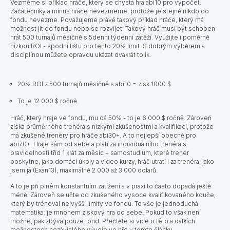
Vezměme si příklad hráče, který se chystá hra abi10 pro výpočet.
Začátečníky a mínus hráče nevezmeme, protože je stejně nikdo do
fondu nevezme. Považujeme právě takový příklad hráče, který má
možnost jít do fondu nebo se rozvíjet. Takový hráč musí být schopen
hrát 500 turnajů měsíčně s 5denní týdenní zátěží. Využijte i poměrně
nízkou ROI - spodní lištu pro tento 20% limit. S dobrým výběrem a
disciplínou můžete opravdu ukázat dvakrát tolik.
20% ROI z 500 turnajů měsíčně s abi10 = zisk 1000 $
To je 12 000 $ ročně.
Hráč, který hraje ve fondu, mu dá 50% - to je 6 000 $ ročně.
Zároveň
získá průměrného trenéra s nízkými zkušenostmi a kvalifikací, protože
má zkušené trenéry pro hráče abi30+. A to nejlepší obecně pro
abi70+. Hraje sám od sebe a platí za individuálního trenéra s
pravidelností tříd 1 krát za měsíc + samostudium, které trenér
poskytne, jako domácí úkoly a video kurzy, hráč utratí i za trenéra, jako
jsem já (Exan13), maximálně 2 000 až 3 000 dolarů.
A to je při plném konstantním zatížení a v praxi to často dopadá ještě
méně. Zároveň se učte od zkušeného vysoce kvalifikovaného kouče,
který by trénoval nejvyšší limity ve fondu. To vše je jednoduchá
matematika: je mnohem ziskový hra od sebe. Pokud to však není
možné, pak zbývá pouze fond. Přečtěte si více o této a dalších
možnostech nezávislého vývoje ve hře
v tomto článku
.