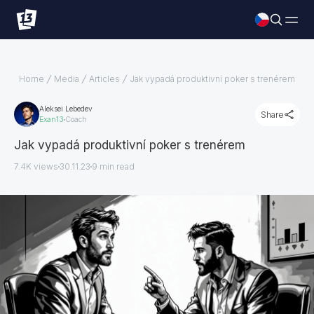
Home
Media
Articles
Jak vypadá produktivní poker s trenérem
Aleksei Lebedev
Share
Exan13
Coach
Jak vypadá produktivní poker s trenérem
7.4K views
30.11.23
9
min read