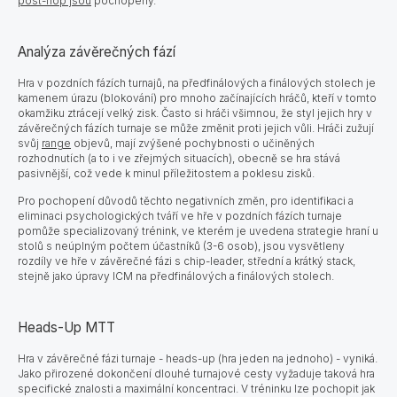
post-flop jsou
pochopeny.
Analýza závěrečných fází
Hra v pozdních fázích turnajů, na předfinálových a finálových stolech je
kamenem úrazu (blokování) pro mnoho začínajících hráčů, kteří v tomto
okamžiku ztrácejí velký zisk. Často si hráči všimnou, že styl jejich hry v
závěrečných fázích turnaje se může změnit proti jejich vůli. Hráči zužují
svůj
range
objevů, mají zvýšené pochybnosti o učiněných
rozhodnutích (a to i ve zřejmých situacích), obecně se hra stává
pasivnější, což vede k minul příležitostem a poklesu zisků.
Pro pochopení důvodů těchto negativních změn, pro
identifikaci a
eliminaci psychologických tváří ve hře v pozdních fázích turnaje
pomůže specializovaný trénink, ve kterém je uvedena strategie hraní u
stolů s neúplným počtem účastníků (3-6 osob), jsou vysvětleny
rozdíly ve hře v závěrečné fázi s chip-leader, střední a krátký stack,
stejně jako úpravy ICM na předfinálových a finálových stolech.
Heads-Up MTT
Hra v závěrečné fázi turnaje - heads-up (hra jeden na jednoho) - vyniká.
Jako přirozené dokončení dlouhé turnajové cesty vyžaduje taková hra
specifické znalosti a maximální koncentraci. V tréninku lze pochopit jak