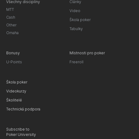
Všechny disciplíny
Články
MTT
Video
Cash
Škola poker
Other
Tabulky
Omaha
Bonusy
Místnosti pro poker
U-Points
Freeroll
Škola poker
Videokurzy
Školitelé
Technická podpora
Subscribe to
Poker University