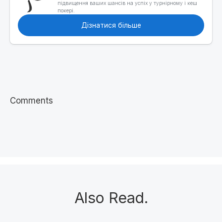
підвищення ваших шансів на успіх у турнірному і кеш
покері.
Дізнатися більше
Comments
Also Read
.