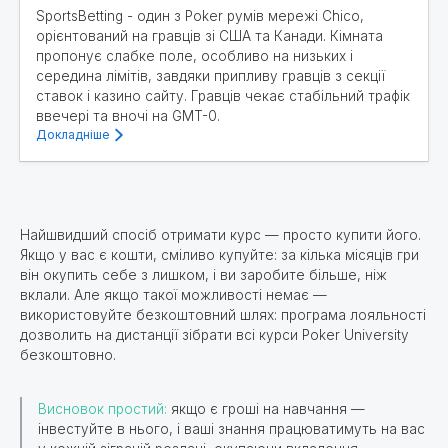
SportsBetting - один з Poker румів мережі Chico,
орієнтований на гравців зі США та Канади. Кімната
пропонує слабке поле, особливо на низьких і
середина лімітів, завдяки припливу гравців з секції
ставок і казино сайту. Гравців чекає стабільний трафік
ввечері та вночі на GMT-0.
Докладніше
Найшвидший спосіб отримати курс — просто купити його.
Якщо у вас є кошти, сміливо купуйте: за кілька місяців гри
він окупить себе з лишком, і ви заробите більше, ніж
вклали. Але якщо такої можливості немає —
використовуйте безкоштовний шлях: програма лояльності
дозволить на дистанції зібрати всі курси Poker University
безкоштовно.
Висновок простий:
якщо є гроші на навчання —
інвестуйте в нього, і ваші знання працюватимуть на вас