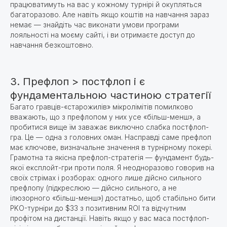
працюватимуть на вас у кожному турнірі й окупляться
багаторазово. Але навіть якщо коштів на навчання зараз
немає — знайдіть час виконати умови програми
лояльності на моєму сайті, і ви отримаєте доступ до
навчання безкоштовно.
3. Префлоп > постфлоп і є
фундаментальною частиною стратегії
Багато гравців-«старожилів» мікролімітів помилково
вважають, що з префлопом у них усе «більш-менш», а
пробитися вище їм заважає виключно слабка постфлоп-
гра. Це — одна з головних оман. Насправді саме префлоп
має ключове, визначальне значення в турнірному покері.
Грамотна та якісна префлоп-стратегія — фундамент будь-
якої експлойт-гри проти поля. Я неодноразово говорив на
своїх стрімах і розборах: одного лише дійсно сильного
префлопу (підкреслюю — дійсно сильного, а не
ілюзорного «більш-менш») достатньо, щоб стабільно бити
PKO-турніри до $33 з позитивним ROI та відчутним
профітом на дистанції. Навіть якщо у вас маса постфлоп-