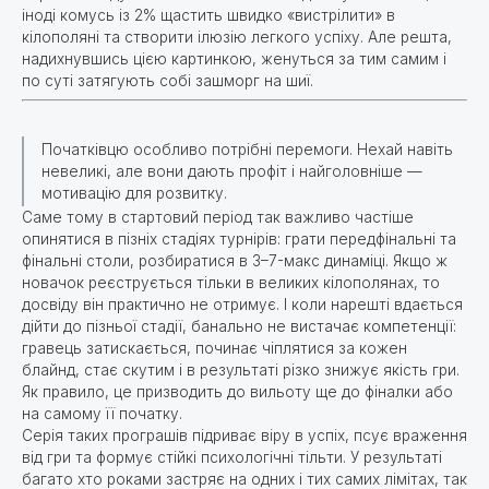
іноді комусь із 2% щастить швидко «вистрілити» в
кілополяні та створити ілюзію легкого успіху. Але решта,
надихнувшись цією картинкою, женуться за тим самим і
по суті затягують собі зашморг на шиї.
Початківцю особливо потрібні перемоги. Нехай навіть
невеликі, але вони дають профіт і найголовніше —
мотивацію для розвитку.
Саме тому в стартовий період так важливо частіше
опинятися в пізніх стадіях турнірів: грати передфінальні та
фінальні столи, розбиратися в 3–7-макс динаміці. Якщо ж
новачок реєструється тільки в великих кілополянах, то
досвіду він практично не отримує. І коли нарешті вдається
дійти до пізньої стадії, банально не вистачає компетенції:
гравець затискається, починає чіплятися за кожен
блайнд, стає скутим і в результаті різко знижує якість гри.
Як правило, це призводить до вильоту ще до фіналки або
на самому її початку.
Серія таких програшів підриває віру в успіх, псує враження
від гри та формує стійкі психологічні тільти. У результаті
багато хто роками застряє на одних і тих самих лімітах, так