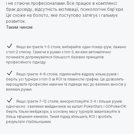
і не стаючи професіоналами. Все працює в комплексі:
брак досвіду, відсутність мотивації, психологічні бар'єри.
Це схоже на болото, яке поступово затягує і гальмує
розвиток.
Таким чином:
Якщо ви граєте 1–3 столи, вибирайте один покер-рум, бажано
з топ-2 списку. Граючи в румах з топ-3, ви вже автоматично
починаєте дотримуватися більшості базових принципів
професійного підходу.
Якщо граєте 4–6 столів, підключайте відразу кілька румів і
беріть усі турніри з топ-3 за ROI та плавністю графіка. Це дозволить
нарощувати професійні навички та підведе вас до великих заносів у
великих румах.
Якщо граєте 7–12 столів, використовуйте 3-4 і більше румів
одночасно: з великих майданчиків на кшталт PokerStars і GGPokerOK
беріть тільки мейджори, а основну масу турнірів завантажуйте в
більш «фішних» кімнатах. Такий підхід збільшить ROI і зробить
результати стабільнішими.