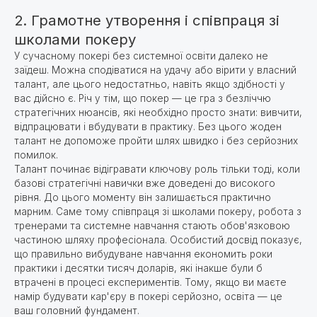
2. Грамотне утворення і співпраця зі
школами покеру
У сучасному покері без системної освіти далеко не
заїдеш. Можна сподіватися на удачу або вірити у власний
талант, але цього недостатньо, навіть якщо здібності у
вас дійсно є. Річ у тім, що покер — це гра з безліччю
стратегічних нюансів, які необхідно просто знати: вивчити,
відпрацювати і вбудувати в практику. Без цього жоден
талант не допоможе пройти шлях швидко і без серйозних
помилок.
Талант починає відігравати ключову роль тільки тоді, коли
базові стратегічні навички вже доведені до високого
рівня. До цього моменту він залишається практично
марним. Саме тому співпраця зі школами покеру, робота з
тренерами та системне навчання стають обов'язковою
частиною шляху професіонала. Особистий досвід показує,
що правильно вибудуване навчання економить роки
практики і десятки тисяч доларів, які інакше були б
втрачені в процесі експериментів. Тому, якщо ви маєте
намір будувати кар'єру в покері серйозно, освіта — це
ваш головний фундамент.