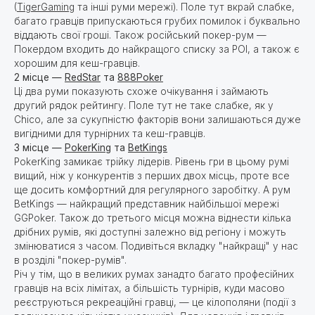
(
TigerGaming
та інші руми мережі). Поле тут вкрай слабке,
багато гравців припускаються грубих помилок і буквально
віддають свої гроші. Також російський покер-рум —
Покердом входить до найкращого списку за РОІ, а також є
хорошим для кеш-гравців.
2 місце —
RedStar
та
888Poker
Ці два руми показують схоже очікування і займають
другий рядок рейтингу. Поле тут не таке слабке, як у
Chico, але за сукупністю факторів вони залишаються дуже
вигідними для турнірних та кеш-гравців.
3 місце —
PokerKing
та
BetKings
PokerKing замикає трійку лідерів. Рівень гри в цьому румі
вищий, ніж у конкурентів з перших двох місць, проте все
ще досить комфортний для регулярного заробітку. А рум
BetKings — найкращий представник найбільшої мережі
GGPoker. Також до третього місця можна віднести кілька
дрібних румів, які доступні залежно від регіону і можуть
змінюватися з часом. Подивіться вкладку "найкращі" у нас
в розділі "покер-румів".
Річ у тім, що в великих румах занадто багато професійних
гравців на всіх лімітах, а більшість турнірів, куди масово
реєструються рекреаційні гравці, — це кілополяни (події з