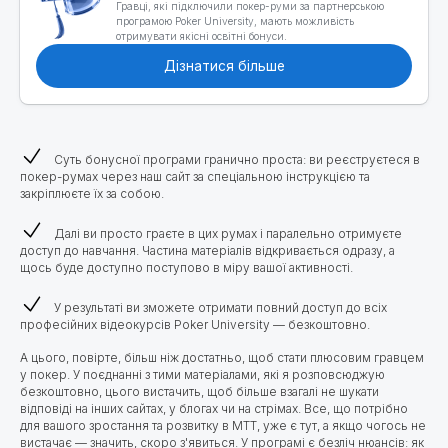
Гравці, які підключили покер-руми за партнерською
програмою Poker University, мають можливість
отримувати якісні освітні бонуси.
Дізнатися більше
Суть бонусної програми гранично проста: ви реєструєтеся в
покер-румах через наш сайт за спеціальною інструкцією та
закріплюєте їх за собою.
Далі ви просто граєте в цих румах і паралельно отримуєте
доступ до навчання. Частина матеріалів відкривається одразу, а
щось буде доступно поступово в міру вашої активності.
У результаті ви зможете отримати повний доступ до всіх
професійних відеокурсів Poker University — безкоштовно.
А цього, повірте, більш ніж достатньо, щоб стати плюсовим гравцем
у покер. У поєднанні з тими матеріалами, які я розповсюджую
безкоштовно, цього вистачить, щоб більше взагалі не шукати
відповіді на інших сайтах, у блогах чи на стрімах. Все, що потрібно
для вашого зростання та розвитку в МТТ, уже є тут, а якщо чогось не
вистачає — значить, скоро з'явиться. У програмі є безліч нюансів: як