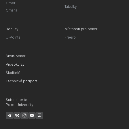
Other
Tabulky
Omaha
Bonusy
Místnosti pro poker
U-Points
Freeroll
Škola poker
Videokurzy
Školitelé
Technická podpora
Subscribe to
Poker University