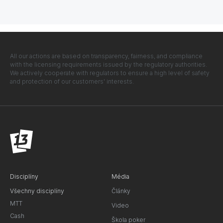
All our actions are based on transparency, fairness, and compliance
with the licensing requirements issued by the regulatory authorities.
We actively cooperate with regulators to ensure a high level of safety
and protection of our customers' interests.
Disciplíny
Média
Všechny disciplíny
Články
MTT
Video
Cash
Škola poker