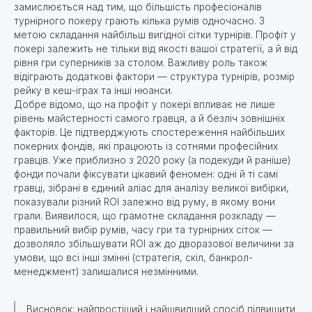
замислюється над тим, що більшість професіоналів
турнірного покеру грають кілька румів одночасно. З
метою складання найбільш вигідної сітки турнірів. Профіт у
покері залежить не тільки від якості вашої стратегії, а й від
рівня гри суперників за столом. Важливу роль також
відіграють додаткові фактори — структура турнірів, розмір
рейку в кеш-іграх та інші нюанси.
Добре відомо, що на профіт у покері впливає не лише
рівень майстерності самого гравця, а й безліч зовнішніх
факторів. Це підтверджують спостереження найбільших
покерних фондів, які працюють із сотнями професійних
гравців. Уже приблизно з 2020 року (а подекуди й раніше)
фонди почали фіксувати цікавий феномен: одні й ті самі
гравці, зібрані в єдиний аліас для аналізу великої вибірки,
показували різний ROI залежно від руму, в якому вони
грали. Виявилося, що грамотне складання розкладу —
правильний вибір румів, часу гри та турнірних сіток —
дозволяло збільшувати ROI аж до дворазової величини за
умови, що всі інші змінні (стратегія, скіл, банкрол-
менеджмент) залишалися незмінними.
Висновок: найпростіший і найшвидший спосіб підвищити