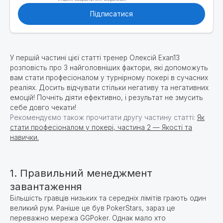
Підписатися
У першій частині цієї статті тренер Олексій Exan13
розповість про 3 найголовніших фактори, які допоможуть
вам стати професіоналом у турнірному покері в сучасних
реаліях. Досить відчувати стільки негативу та негативних
емоцій! Почніть діяти ефективно, і результат не змусить
себе довго чекати!
Рекомендуємо також прочитати другу частину статті:
Як
стати професіоналом у покері, частина 2 — Якості та
навички.
1. Правильний менеджмент
завантаження
Більшість гравців низьких та середніх лімітів грають один
великий рум. Раніше це був PokerStars, зараз це
переважно мережа GGPoker. Однак мало хто