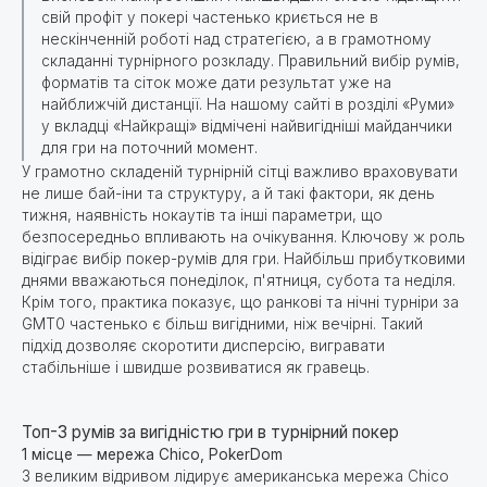
свій профіт у покері частенько криється не в
нескінченній роботі над стратегією, а в грамотному
складанні турнірного розкладу. Правильний вибір румів,
форматів та сіток може дати результат уже на
найближчій дистанції. На нашому сайті в розділі «Руми»
у вкладці «Найкращі» відмічені найвигідніші майданчики
для гри на поточний момент.
У грамотно складеній турнірній сітці важливо враховувати
не лише бай-іни та структуру, а й такі фактори, як день
тижня, наявність нокаутів та інші параметри, що
безпосередньо впливають на очікування. Ключову ж роль
відіграє вибір покер-румів для гри. Найбільш прибутковими
днями вважаються понеділок, п'ятниця, субота та неділя.
Крім того, практика показує, що ранкові та нічні турніри за
GMT0 частенько є більш вигідними, ніж вечірні. Такий
підхід дозволяє скоротити дисперсію, вигравати
стабільніше і швидше розвиватися як гравець.
Топ-3 румів за вигідністю гри в турнірний покер
1 місце — мережа Chico, PokerDom
З великим відривом лідирує американська мережа Chico