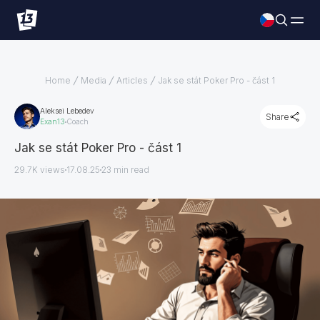
Home
Media
Articles
Jak se stát Poker Pro - část 1
Aleksei Lebedev
Share
Exan13
Coach
Jak se stát Poker Pro - část 1
29.7K views
17.08.25
23
min read