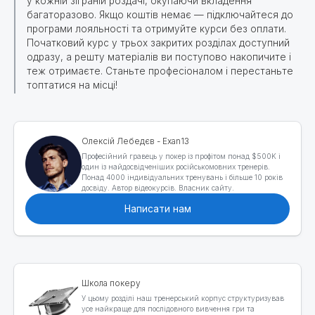
у кожній зіграній роздачі, окупаючи вкладення
багаторазово. Якщо коштів немає — підключайтеся до
програми лояльності та отримуйте курси без оплати.
Початковий курс у трьох закритих розділах доступний
одразу, а решту матеріалів ви поступово накопичите і
теж отримаєте. Станьте професіоналом і перестаньте
топтатися на місці!
Олексій Лебедєв - Exan13
Професійний гравець у покер із профітом понад $500K і
один із найдосвідченіших російськомовних тренерів.
Понад 4000 індивідуальних тренувань і більше 10 років
досвіду. Автор відеокурсів. Власник сайту.
Написати нам
Школа покеру
У цьому розділі наш тренерський корпус структуризував
усе найкраще для послідовного вивчення гри та