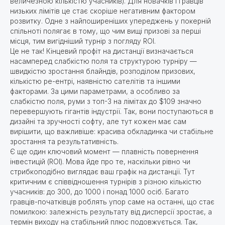
величезною кількістю учасників). Для новачків і гравців
низьких лімітів це стає скоріше негативним фактором
розвитку. Одне з найпоширеніших упереджень у покерній
спільноті полягає в тому, що чим вищі призові за перші
місця, тим вигідніший турнір з погляду ROI.
Це не так! Кінцевий профіт на дистанції визначається
насамперед слабкістю поля та структурою турніру —
швидкістю зростання блайндів, розподілом призових,
кількістю ре-ентрі, наявністю сателітів та іншими
факторами. За цими параметрами, а особливо за
слабкістю поля, руми з топ-3 на лімітах до $109 значно
перевершують гігантів індустрії. Так, вони поступаються в
дизайні та зручності софту, але тут кожен має сам
вирішити, що важливіше: красива обкладинка чи стабільне
зростання та результативність.
Є ще один ключовий момент — плавність повернення
інвестицій (ROI). Мова йде про те, наскільки рівно чи
стрибкоподібно виглядає ваш графік на дистанції. Тут
критичним є співвідношення турнірів з різною кількістю
учасників: до 300, до 1000 і понад 1000 осіб. Багато
гравців-початківців роблять упор саме на останні, що стає
помилкою: залежність результату від дисперсії зростає, а
термін виходу на стабільний плюс подовжується. Так,