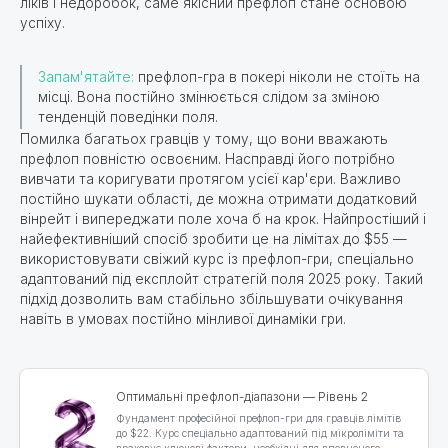
ліків і недоробок, саме якісний префлоп стане основою
успіху.
Запам'ятайте:
префлоп-гра в покері ніколи не стоїть на
місці. Вона постійно змінюється слідом за зміною
тенденцій поведінки поля.
Помилка багатьох гравців у тому, що вони вважають
префлоп повністю освоєним. Насправді його потрібно
вивчати та коригувати протягом усієї кар'єри. Важливо
постійно шукати області, де можна отримати додатковий
вінрейт і випереджати поле хоча б на крок. Найпростіший і
найефективніший спосіб зробити це на лімітах до $55 —
використовувати свіжий курс із префлоп-гри, спеціально
адаптований під експлойт стратегій поля 2025 року. Такий
підхід дозволить вам стабільно збільшувати очікування
навіть в умовах постійно мінливої динаміки гри.
Оптимальні префлоп-діапазони — Рівень 2
Фундамент професійної префлоп-гри для гравців лімітів
до $22. Курс спеціально адаптований під мікроліміти та
враховує ключові фактори, необхідні для впевненого