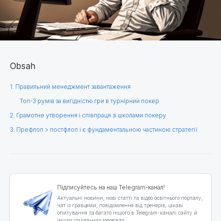
Obsah
1. Правильний менеджмент завантаження
Топ-3 румів за вигідністю гри в турнірний покер
2. Грамотне утворення і співпраця зі школами покеру
3. Префлоп > постфлоп і є фундаментальною частиною стратегії
Підписуйтесь на наш Telegram-канал!
Актуальні новини, нові статті та відео освітнього порталу,
чат із гравцями, повідомлення від тренерів, цікаві
опитування та багато іншого в Telegram-каналі сайту й
інших соціальних мережах.