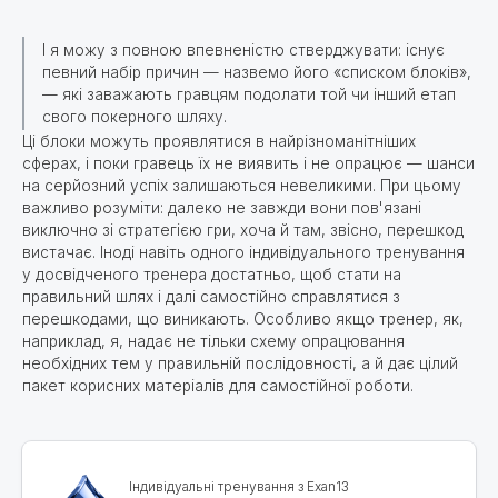
І я можу з повною впевненістю стверджувати: існує
певний набір причин — назвемо його «списком блоків»,
— які заважають гравцям подолати той чи інший етап
свого покерного шляху.
Ці блоки можуть проявлятися в найрізноманітніших
сферах, і поки гравець їх не виявить і не опрацює — шанси
на серйозний успіх залишаються невеликими. При цьому
важливо розуміти: далеко не завжди вони пов'язані
виключно зі стратегією гри, хоча й там, звісно, перешкод
вистачає. Іноді навіть одного індивідуального тренування
у досвідченого тренера достатньо, щоб стати на
правильний шлях і далі самостійно справлятися з
перешкодами, що виникають. Особливо якщо тренер, як,
наприклад, я, надає не тільки схему опрацювання
необхідних тем у правильній послідовності, а й дає цілий
пакет корисних матеріалів для самостійної роботи.
Індивідуальні тренування з Exan13