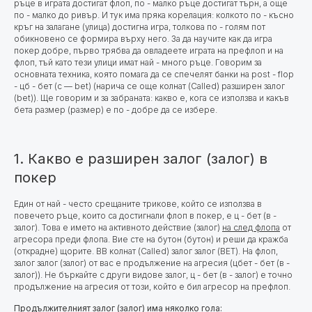
ръце в играта достигат флоп, по - малко ръце достигат търн, а още
по - малко до ривър. И тук има пряка корелация: колкото по - късно
кръг на залагане (улица) достигна игра, толкова по - голям пот
обикновено се формира върху него. За да научите как да игра
покер добре, първо трябва да овладеете играта на префлоп и на
флоп, тъй като тези улици имат най - много ръце. Говорим за
основната техника, която помага да се спечелят банки на post - flop
- цб - бет (c — bet) (нарича се още колнат (Called) разширен залог
(bet)). Ще говорим и за забраната: какво е, кога се използва и какъв
бета размер (размер) е по - добре да се избере.
1. Какво е разширен залог (залог) в
покер
Един от най - често срещаните трикове, който се използва в
повечето ръце, които са достигнали флоп в покер, е ц - бет (в -
залог). Това е името на активното действие (залог)
на след флопа
от
агресора преди флопа. Вие сте на бутон (бутон) и реши да кражба
(открадне) щорите. BB колнат (Called) залог залог (BET). На флоп,
залог залог (залог) от вас е продължение на агресия (цбет - бет (в -
залог)). Не бъркайте с други видове залог, ц - бет (в - залог) е точно
продължение на агресия от този, който е бил агресор на префлоп.
Продължителният залог (залог) има няколко гола: