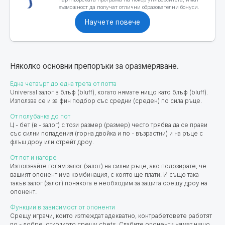
възможност да получат отлични образователни бонуси.
Научете повече
Няколко основни препоръки за оразмеряване.
Една четвърт до една трета от потта
Universal залог в блъф (bluff), когато нямате нищо като блъф (bluff).
Използва се и за фин подбор със средни (среден) по сила ръце.
От полубанка до пот
Ц - бет (в - залог) с този размер (размер) често трябва да се прави
със силни попадения (горна двойка и по - възрастни) и на ръце с
флъш дроу или стрейт дроу.
От пот и нагоре
Използвайте голям залог (залог) на силни ръце, ако подозирате, че
вашият опонент има комбинация, с която ще плати. И също така
такъв залог (залог) понякога е необходим за защита срещу дроу на
опонент.
Функции в зависимост от опоненти
Срещу играчи, които изглеждат адекватно, контрабетовете работят
по - добре, отколкото срещу cbets. Слабите опоненти нямат нищо