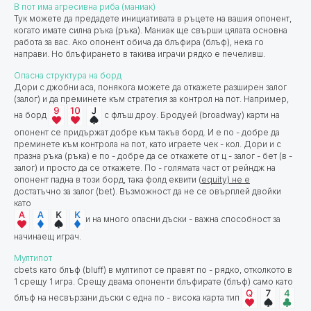
В пот има агресивна риба (маниак)
Тук можете да предадете инициативата в ръцете на вашия опонент,
когато имате силна ръка (ръка). Маниак ще свърши цялата основна
работа за вас. Ако опонент обича да блъфира (блъф), нека го
направи. Но блъфирането в такива играчи рядко е печеливш.
Опасна структура на борд
Дори с джобни аса, понякога можете да откажете разширен залог
(залог) и да преминете към стратегия за контрол на пот. Например,
на борд
с флъш дроу. Бродуей (broadway) карти на
опонент се придържат добре към такъв борд. И е по - добре да
преминете към контрола на пот, като играете чек - кол. Дори и с
празна ръка (ръка) е по - добре да се откажете от ц - залог - бет (в -
залог) и просто да се откажете. По - голямата част от рейндж на
опонент падна в този борд, така фолд еквити (
equity) не е
достатъчно за залог (bet). Възможност да не се овърплей двойки
като
и на много опасни дъски - важна способност за
начинаещ играч.
Мултипот
cbets като блъф (bluff) в мултипот се правят по - рядко, отколкото в
1 срещу 1 игра. Срещу двама опоненти блъфирате (блъф) само като
блъф на несвързани дъски с една по - висока карта тип