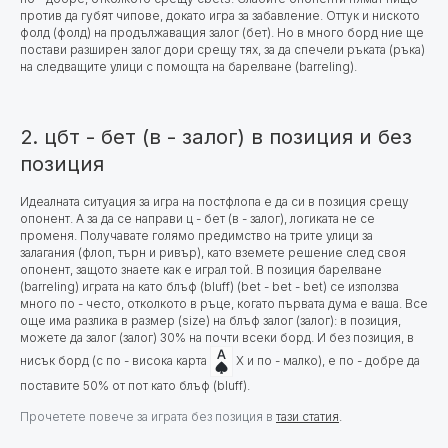
против да губят чипове, докато игра за забавление. Оттук и ниското
фолд (фолд) на продължаващия залог (бет). Но в много борд ние ще
постави разширен залог дори срещу тях, за да спечели ръката (ръка)
на следващите улици с помощта на барелване (barreling).
2. цбт - бет (в - залог) в позиция и без
позиция
Идеалната ситуация за игра на постфлопа е да си в позиция срещу
опонент.
А за да се направи ц - бет (в - залог), логиката не се
променя. Получавате голямо предимство на трите улици за
залагания (флоп, търн и ривър), като вземете решение след своя
опонент, защото знаете как е играл той. В позиция барелване
(barreling) играта на като блъф (bluff) (bet - bet - bet) се използва
много по - често, отколкото в ръце, когато първата дума е ваша. Все
още има разлика в размер (size) на блъф залог (залог): в позиция,
можете да залог (залог) 30% на почти всеки борд. И без позиция, в
нисък борд (с по - висока карта
X и по - малко), е по - добре да
поставите 50% от пот като блъф (bluff).
Прочетете повече за играта без позиция в
тази статия
.