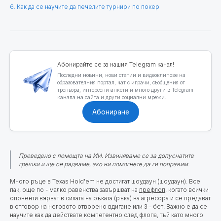
6. Как да се научите да печелите турнири по покер
Абонирайте се за нашия Telegram канал!
Последни новини, нови статии и видеоклипове на
образователния портал, чат с играчи, съобщения от
треньора, интересни анкети и много други в Telegram
канала на сайта и други социални мрежи.
Абониране
Преведено с помощта на ИИ. Извиняваме се за допуснатите
грешки и ще се радваме, ако ни помогнете да ги поправим.
Много ръце в Texas Hold'em не достигат шоудаун (шоудаун).
Все
пак, още по - малко равенства завършват на
префлоп
, когато всички
опоненти вярват в силата на ръката (ръка) на агресора и се предават
в отговор на неговото отворено вдигане или 3 - бет. Важно е да се
научите как да действате компетентно след флопа, тъй като много