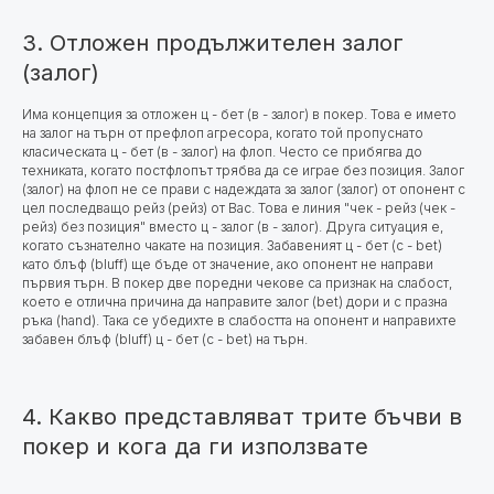
3. Отложен продължителен залог
(залог)
Има концепция за отложен ц - бет (в - залог) в покер. Това е името
на залог на търн от префлоп агресора, когато той пропуснато
класическата ц - бет (в - залог) на флоп. Често се прибягва до
техниката, когато постфлопът трябва да се играе без позиция. Залог
(залог) на флоп не се прави с надеждата за залог (залог) от опонент с
цел последващо рейз (рейз) от Вас. Това е линия "чек - рейз (чек -
рейз) без позиция" вместо ц - залог (в - залог). Друга ситуация е,
когато съзнателно чакате на позиция. Забавеният ц - бет (c - bet)
като блъф (bluff) ще бъде от значение, ако опонент не направи
първия търн. В покер две поредни чекове са признак на слабост,
което е отлична причина да направите залог (bet) дори и с празна
ръка (hand). Така се убедихте в слабостта на опонент и направихте
забавен блъф (bluff) ц - бет (c - bet) на търн.
4. Какво представляват трите бъчви в
покер и кога да ги използвате