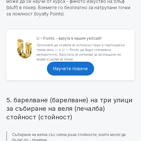
може да се научи от курса - финото изкуство на блъф
(bluff) в покер. Вземете го безплатно за натрупани точки
за лоялност (loyalty Points).
U – Points – валута в нашия уебсайт
Започнете да играете за истински пари в партньорски
покер зали — и U — Points ще бъдат спечелени
автоматично. Валутата се използва за заплащане на
видео курсове за покер.
Научете повече
5. барелване (барелване) на три улици
за събиране на веля (печалба)
стойност (стойност)
Събиране на велха със силна ръка стойности, които могат да
бъдат по - приятни.