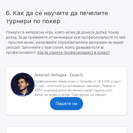
6. Как да се научите да печелите
турнири по покер
Покерът е интересна игра, която може да донесе добър покер
доход. За да преминете от начинаещи към професионалисти по най
- простия начин, използвайте образователните материали на нашия
уебсайт. Започнете с тази статия, която разказва пътя за
професионалист:
Как да станете професионалист в покер?
Алексей Лебедев - Ексан13
Професионален покер играч с печалба от >$ 500K и един
от най - опитните рускоговорящи треньори. Повече от
4000 индивидуални обучения и десет години опит.
Автор на видео курсове. Собственик на уебсайт.
Пишете ни