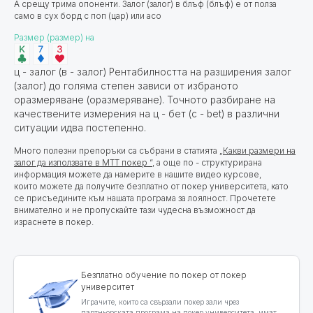
А срещу трима опоненти. Залог (залог) в блъф (блъф) е от полза
само в сух борд с поп (цар) или асо
Размер (размер) на
ц - залог (в - залог) Рентабилността на разширения залог
(залог) до голяма степен зависи от избраното
оразмеряване (оразмеряване). Точното разбиране на
качествените измерения на ц - бет (c - bet) в различни
ситуации идва постепенно.
Много полезни препоръки са събрани в статията
„Какви размери на
залог да използвате в MTT покер “,
а още по - структурирана
информация можете да намерите в нашите видео курсове,
които можете да получите безплатно от покер университета, като
се присъедините към нашата програма за лоялност. Прочетете
внимателно и не пропускайте тази чудесна възможност да
израснете в покер.
Безплатно обучение по покер от покер
университет
Играчите, които са свързали покер зали чрез
партньорската програма на покер университета, имат