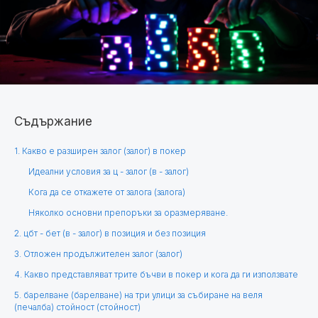
Съдържание
1. Какво е разширен залог (залог) в покер
Идеални условия за ц - залог (в - залог)
Кога да се откажете от залога (залога)
Няколко основни препоръки за оразмеряване.
2. цбт - бет (в - залог) в позиция и без позиция
3. Отложен продължителен залог (залог)
4. Какво представляват трите бъчви в покер и кога да ги използвате
5. барелване (барелване) на три улици за събиране на веля
(печалба) стойност (стойност)