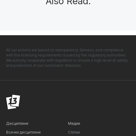
Also Read
.
All our actions are based on transparency, fairness, and compliance
with the licensing requirements issued by the regulatory authorities.
We actively cooperate with regulators to ensure a high level of safety
and protection of our customers' interests.
Дисциплини
Медии
Всички дисциплини
Статии