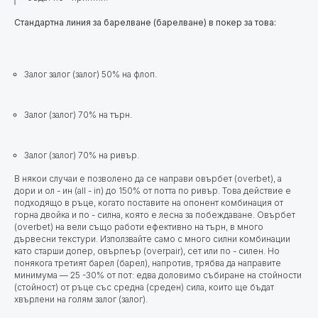
Стандартна линия за барелване (барелване) в покер за това:
Залог залог (залог) 50% на флоп.
Залог (залог) 70% на търн.
Залог (залог) 70% на ривър.
В някои случаи е позволено да се направи овърбет (overbet), а
дори и ол - ин (all - in) до 150% от потта по ривър. Това действие е
подходящо в ръце, когато поставите на опонент комбинация от
горна двойка и по - силна, която е лесна за побеждаване. Овърбет
(overbet) на вели също работи ефективно на търн, в много
дървесни текстури. Използвайте само с много силни комбинации
като старши допер, овърпеър (overpair), сет или по - силен. Но
понякога третият барел (барел), напротив, трябва да направите
минимума — 25 -30% от пот: едва доловимо събиране на стойности
(стойност) от ръце със средна (среден) сила, които ще бъдат
хвърлени на голям залог (залог).