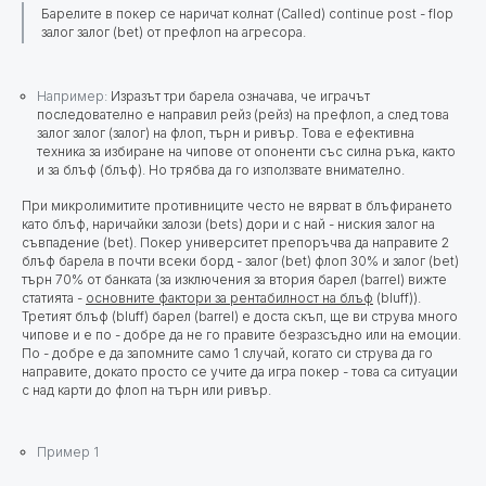
Барелите в покер се наричат колнат (Called) continue post - flop
залог залог (bet) от префлоп на агресора.
Например:
Изразът три барела означава, че играчът
последователно е направил рейз (рейз) на префлоп, а след това
залог залог (залог) на флоп, търн и ривър. Това е ефективна
техника за избиране на чипове от опоненти със силна ръка, както
и за блъф (блъф). Но трябва да го използвате внимателно.
При микролимитите противниците често не вярват в блъфирането
като блъф, наричайки залози (bets) дори и с най - ниския залог на
съвпадение (bet). Покер университет препоръчва да направите 2
блъф барела в почти всеки борд - залог (bet) флоп 30% и залог (bet)
търн 70% от банката (за изключения за втория барел (barrel) вижте
статията -
основните фактори за рентабилност на блъф
(bluff)).
Третият блъф (bluff) барел (barrel) е доста скъп, ще ви струва много
чипове и е по - добре да не го правите безразсъдно или на емоции.
По - добре е да запомните само 1 случай, когато си струва да го
направите, докато просто се учите да игра покер - това са ситуации
с над карти до флоп на търн или ривър.
Пример 1