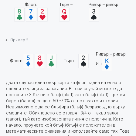
Флоп:
Търн –
Ривър – ривър
Пример 2
Ривър – ривър
Флоп:
Търн –
И в
двата случая една овър карта за флоп падна на една от
следните улици за залагания. В този случай можете да
поставите 3 бъчви в блъф (bluff) като блъф (bluff). Третият
барел (барел) също е 50 -70% от пот, както и вторият.
Невъзможно е да се блъфира (блъф) безразсъдно върху
емоциите. Обикновено се отварят 3/4 от такъв залог
(залог), тъй като изобразената линия е нелогична. Като
начало, проучете кой блъф (блъф) е положителен в
математическите очаквания и използвайте само тях. Това