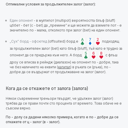
Оптимални условия за продължителен залог (залог):
Един опонент
- в мултипот (multipot) вероятността блъф (bluff)
цббет - бет (c - bet) да „премине“ и ще можете да вземете пот - е
значително по - малка, отколкото при залог (bet) на един опонент.
„Сух“ борд - офсютед
(offsuited) борд е
подходящ
за продължителен залог (bet) като блъф (bluff), тъй като е трудно за
опонент да се придържа към него. А борд
с флъш
дроу се вписва в рейндж (диапазон) на опонент по - добре, така
че без наличието на еквити (
капитал
) в ръката си (ръка), по -
добре да се въздържат от продължаване на залог (залог).
Кога да се откажете от залога (залога)
Някои съвременни треньори твърдят, че удължен залог (залог)
трябва да се прави почти сто процента от времето. Това обаче не е
съвсем вярно.
По - долу са дадени няколко примера, когато е по - добре да се
откажете от ц - залог (в - залог).