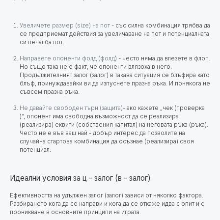
Увеличете размер (size) на пот
- със силна комбинация трябва да
се предприемат действия за увеличаване на пот и потенциалната
си печалба пот.
Направете опоненти фолд (фолд
) - често няма да влезете в флоп.
Но също така не е факт, че опоненти влязоха в него.
Продължителният залог (залог) в такава ситуация се блъфира като
блъф, принуждавайки ви да изпуснете празна ръка. И понякога не
съвсем празна ръка.
Не давайте свободен търн (защита)
- ако кажете „чек (проверка
)“, опонент има свободна възможност да се реализира
(реализира) еквити (собствения капитал) на неговата ръка (ръка).
Често не е във ваш най - добър интерес да позволите на
случайна стартова комбинация да осъзнае (реализира) своя
потенциал.
Идеални условия за ц - залог (в - залог)
Ефективността на удължен залог (залог) зависи от няколко фактора.
Разбирането кога да се направи и кога да се откаже идва с опит и с
проникване в основните принципи на играта.