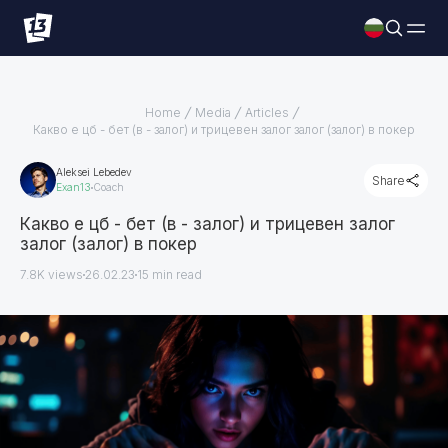
Home
Media
Articles
Какво е цб - бет (в - залог) и трицевен залог залог (залог) в покер
Aleksei Lebedev
Share
Exan13
Coach
Какво е цб - бет (в - залог) и трицевен залог
залог (залог) в покер
7.8K views
26.02.23
15
min read