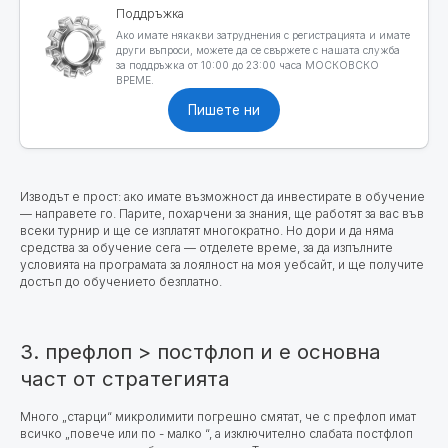
Поддръжка
Ако имате някакви затруднения с регистрацията и имате
други въпроси, можете да се свържете с нашата служба
за поддръжка от 10:00 до 23:00 часа МОСКОВСКО
ВРЕМЕ.
Пишете ни
Изводът е прост: ако имате възможност да инвестирате в обучение
— направете го. Парите, похарчени за знания, ще работят за вас във
всеки турнир и ще се изплатят многократно. Но дори и да няма
средства за обучение сега — отделете време, за да изпълните
условията на програмата за лоялност на моя уебсайт, и ще получите
достъп до обучението безплатно.
3. префлоп > постфлоп и е основна
част от стратегията
Много „старци“ микролимити погрешно смятат, че с префлоп имат
всичко „повече или по - малко “, а изключително слабата постфлоп