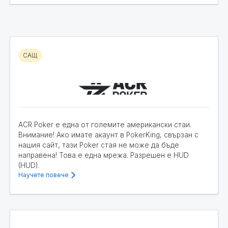
САЩ
ACR Poker е една от големите американски стаи.
Внимание! Ако имате акаунт в PokerKing, свързан с
нашия сайт, тази Poker стая не може да бъде
направена! Това е една мрежа. Разрешен е HUD
(HUD).
Научете повече