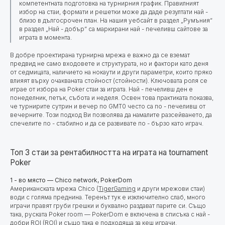
компетентната подготовка на турнирния график. Правилният
избор на стаи, формати и решетки може да даде резултати най -
близо в дългосрочен план. На нашия уебсайт в раздел „Румъния“
в раздел „Най - добър“ са маркирани най - печеливш сайтове за
играта в момента.
В добре проектирана турнирна мрежа е важно да се вземат
предвид не само входовете и структурата, но и фактори като деня
от седмицата, наличието на нокаути и други параметри, които пряко
влияят върху очакваната стойност (стойности). Ключовата роля се
играе от избора на Poker стаи за играта. Най - печеливш ден е
понеделник, петък, събота и неделя. Освен това практиката показва,
че турнирите сутрин и вечер по GMT0 често са по - печеливш от
вечерните. Този подход Ви позволява да намалите разсейването, да
спечелите по - стабилно и да се развивате по - бързо като играч.
Топ 3 стаи за рентабилността на играта на tournament
Poker
1 - во място — Chico network, PokerDom
Американската мрежа Chico
(
TigerGaming
и други мрежови стаи)
води с голяма преднина. Теренът тук е изключително слаб, много
играчи правят груби грешки и буквално раздават парите си. Също
така, руската Poker
room — PokerDom е включена в списъка с най -
добри ROI (ROI) и също така е подходяща за кеш играчи.