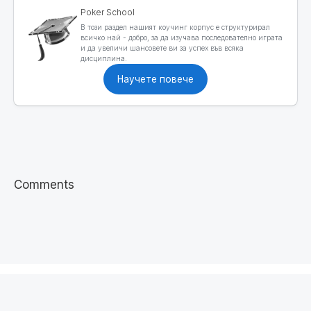
Poker School
В този раздел нашият коучинг корпус е структурирал
всичко най - добро, за да изучава последователно играта
и да увеличи шансовете ви за успех във всяка
дисциплина.
Научете повече
Comments