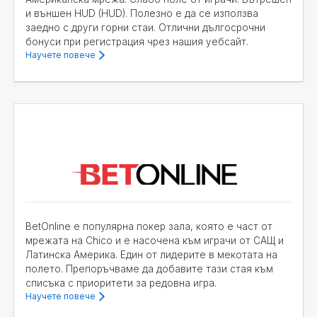
и външен HUD (HUD). Полезно е да се използва
заедно с други горни стаи. Отлични дългосрочни
бонуси при регистрация чрез нашия уебсайт.
Научете повече
BetOnline е популярна покер зала, която е част от
мрежата на Chico и е насочена към играчи от САЩ и
Латинска Америка. Един от лидерите в мекотата на
полето. Препоръчваме да добавите тази стая към
списъка с приоритети за редовна игра.
Научете повече