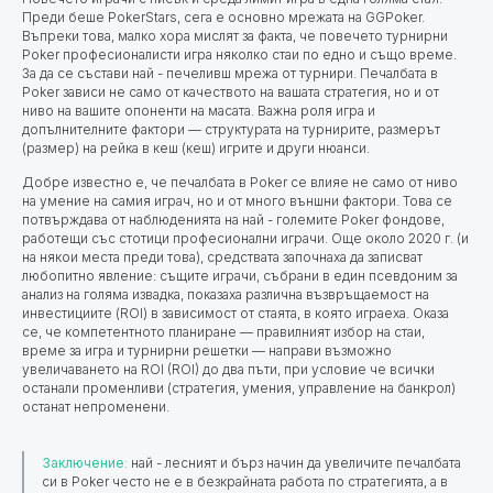
Преди беше PokerStars, сега е основно
мрежата на GGPoker
.
Въпреки това, малко хора мислят за факта, че повечето турнирни
Poker професионалисти игра няколко стаи по едно и също време.
За да се състави най - печеливш мрежа от турнири. Печалбата в
Poker зависи не само от качеството на вашата стратегия, но и от
ниво на вашите опоненти на масата. Важна роля игра и
допълнителните фактори — структурата на турнирите, размерът
(размер) на рейка в кеш (кеш) игрите и други нюанси.
Добре известно е, че печалбата в Poker се влияе не само от ниво
на умение на самия играч, но и от много външни фактори. Това се
потвърждава от наблюденията на най - големите Poker фондове,
работещи със стотици професионални играчи. Още около 2020 г. (и
на някои места преди това), средствата започнаха да записват
любопитно явление: същите играчи, събрани в един псевдоним за
анализ на голяма извадка, показаха различна възвръщаемост на
инвестициите (ROI) в зависимост от стаята, в която играеха. Оказа
се, че компетентното планиране — правилният избор на стаи,
време за игра и турнирни решетки — направи възможно
увеличаването на ROI (ROI) до два пъти, при условие че всички
останали променливи (стратегия, умения, управление на банкрол)
останат непроменени.
Заключение
:
най - лесният и бърз начин да увеличите печалбата
си в Poker често не е в безкрайната работа по стратегията, а в