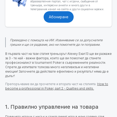
образователния портал, чат с играчи, съобщения от
треньора, интересни анкети и много други в
телеграмния канал на сайта и други социални мрежи.
Абониране
Преведено с помощта на ИИ. Извиняваме се за допуснатите
грешки и ще се радваме, ако ни помогнете да ги поправим.
В първата част на тази статия треньорът Alexey Exan13 ще ви разкаже
за 3 - те най - важни фактора, които ще ви помогнат да станете
професионалист в tournament Poker в съвременните реалности.
Спрете да изпитвате толкова много негативизъм и негативни
емоции! Започнете да действате ефективно и резултатът няма да е
дълъг!
Препоръчваме ви да прочетете и втората част на статията:
How to
become a professional in Poker, part 2 - Qualties and skills.
1. Правилно управление на товара
Повечето играчи с нисък и среда лимит игра в една голяма стая.