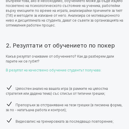
Въпреки това, ако е необходимо, обучението може да бъде изцяло
посветено на психологическото състояние на ученика, работейки
върху емоциите по време на играта, анализирайки причините за тилт
(Tilt) и методите за излизане от него. Анализира се мотивационното
ниво и дисциплината на студента, дават се съвети за организацията на
оптималния работен процес.
2. Резултати от обучението по покер
Какъв резултат очакваме от обучението? Как да разберем дали
парите ни се губят?
В резултат на качествено обучение студентът получава:
Цялостен анализ на вашата игра (в рамките на цялостна
стратегия или дадена тема) със списък от типични грешки;
Препоръки за отстраняване на тези грешки (в писмена форма,
за по - нататъшна работа и контрол);
Видеозапис на тренировката за последващо повторение;