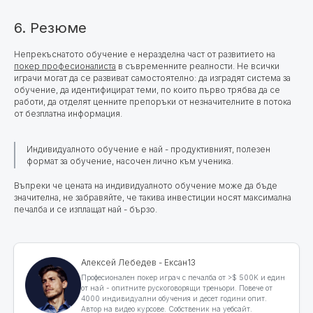
6. Резюме
Непрекъснатото обучение е неразделна част от развитието на
покер професионалиста
в съвременните реалности. Не всички
играчи могат да се развиват самостоятелно: да изградят система за
обучение, да идентифицират теми, по които първо трябва да се
работи, да отделят ценните препоръки от незначителните в потока
от безплатна информация.
Индивидуалното обучение е най - продуктивният, полезен
формат за обучение, насочен лично към ученика.
Въпреки че цената на индивидуалното обучение може да бъде
значителна, не забравяйте, че такива инвестиции носят максимална
печалба и се изплащат най - бързо.
Алексей Лебедев - Ексан13
Професионален покер играч с печалба от >$ 500K и един
от най - опитните рускоговорящи треньори. Повече от
4000 индивидуални обучения и десет години опит.
Автор на видео курсове. Собственик на уебсайт.