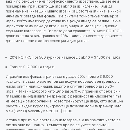
така и по отношение на професионалното израстване. Да вземем
примера на играч, който ще игра abi10 за изчисление. Няма да
приемаме начинаещи и минус играчи, защото така или иначе никой
няма да ги заведе във фонда. Ние считаме точно такъв пример за
играч, който има избор да отиде във фонда или да се развие. Такъв
играч трябва да може да игра 500 турнира на месец с 5 - дневно
седмично натоварване. Вземете дори сравнително ниска ROI (ROI) -
долната лента за тази граница от 20%. Наистина можете да покажете
два пъти повече с добра селекция и дисциплина.
20% ROI (ROI) от 500 турнира на месец с abi10 = $ 1000 печалба
Това са $ 12 000 на година.
Играейки във фонда, играчът ще му даде 50% - това е $ 6,000
годишно.
В същото време той ще получи посредствен треньор с
нисък опит и квалификация, защото е опитен треньор за abi30+
играчи. И най - доброто като цяло заabi70 +. Играейки от себе си и
плащайки за индивидуален треньор с редовност на класовете 1 път
на месец + самообучение, което треньорът ще даде, като домашна
работа и видео курсове, играчът ще похарчи дори за треньор като
мен (Exan13) максимум $ 2000 -$ 3000.
И това е при пълно постоянно натоварване, а на практика често се
оказва още по - малко. В същото време се учете от опитен
висококвалифициран треньор, който би обучил най - високите