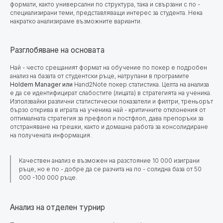
формати, както универсални по структура, така и свързани с по -
специализирани теми, представляващи интерес за студента. Нека
накратко анализираме възможните варианти.
Разглобяване на основата
Най - често срещаният формат на обучение по покер е подробен
анализ на базата от студентски ръце, натрупани в програмите
Holdem Manager
или
Hand2Note покер статистика. Целта на анализа
е да се идентифицират слабостите (лицата) в стратегията на ученика.
Използвайки различни статистически показатели и филтри, треньорът
бързо открива в играта на ученика най - критичните отклонения от
оптималната стратегия за префлоп и постфлоп, дава препоръки за
отстраняване на грешки, както и домашна работа за консолидиране
на получената информация.
Качествен анализ е възможен на разстояние 10 000 изиграни
ръце, но е по - добре да се разчита на по - солидна база от 50
000 -100 000 ръце.
Анализ на отделен турнир