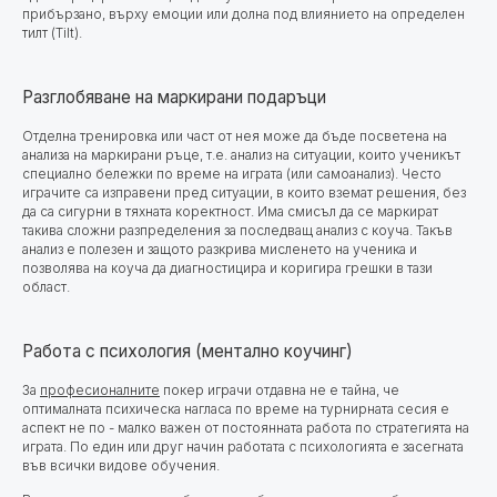
прибързано, върху емоции или долна под влиянието на определен
тилт (Tilt).
Разглобяване на маркирани подаръци
Отделна тренировка или част от нея може да бъде посветена на
анализа на маркирани ръце, т.е. анализ на ситуации, които ученикът
специално бележки по време на играта (или самоанализ). Често
играчите са изправени пред ситуации, в които вземат решения, без
да са сигурни в тяхната коректност. Има смисъл да се маркират
такива сложни разпределения за последващ анализ с коуча. Такъв
анализ е полезен и защото разкрива мисленето на ученика и
позволява на коуча да диагностицира и коригира грешки в тази
област.
Работа с психология (ментално коучинг)
За
професионалните
покер играчи отдавна не е тайна, че
оптималната психическа нагласа по време на турнирната сесия е
аспект не по - малко важен от постоянната работа по стратегията на
играта. По един или друг начин работата с психологията е засегната
във всички видове обучения.