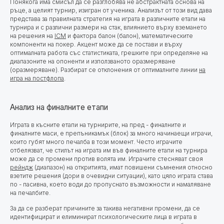
Понякога има смисъл да се разглобява не абстрактната основа на
ръце, а целият турнир, изигран от ученика. Анализът от този вид дава
представа за правилната стратегия на играта в различните етапи на
турнира и с различни размери на стак, влиянието върху вземането
на решения на
ICM
и фактора балон (балон), математическите
компоненти на покер. Акцент може да се постави и върху
оптималната работа със статистиката, грешките при определяне на
диапазоните на опоненти и използваното оразмеряване
(оразмеряване). Разбират се отклонения от оптималните линии
на
игра на постфлопа
.
Анализ на финалните етапи
Играта в късните етапи на турнирите, на пред - финалните и
финалните маси, е препъникамък (блок) за много начинаещи играчи,
които губят много печалба в този момент. Често играчите
отбелязват, че стилът на играта им във финалните етапи на турнира
може да се промени против волята им. Играчите стесняват своя
рейндж
(диапазон) на откритията, имат повишени съмнения относно
взетите решения (дори в очевидни ситуации), като цяло играта става
по - пасивна, което води до пропуснато възможности и намаляване
на печалбите.
За да се разберат причините за такива негативни промени,
да се
идентифицират и елиминират психологическите лица в играта в