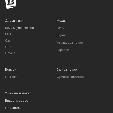
Дисциплини
Медии
Всички дисциплини
Статии
MTT
Видео
Cash
Училище за покер
Other
Чартове
Omaha
Бонуси
Стаи за покер
U - Points
Фрийрол (freeroll)
Училище за покер
Видео курсове
Обучители