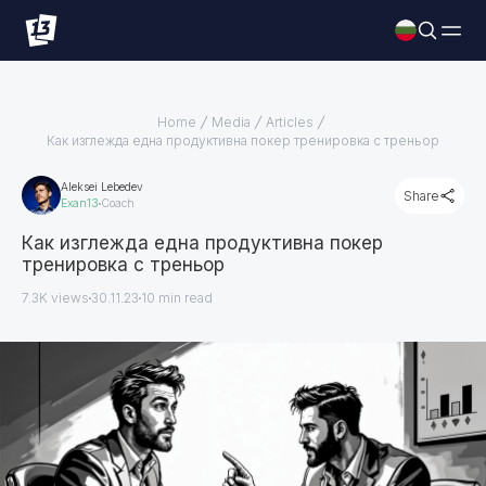
Home
Media
Articles
Как изглежда една продуктивна покер тренировка с треньор
Aleksei Lebedev
Share
Exan13
Coach
Как изглежда една продуктивна покер
тренировка с треньор
7.3K views
30.11.23
10
min read