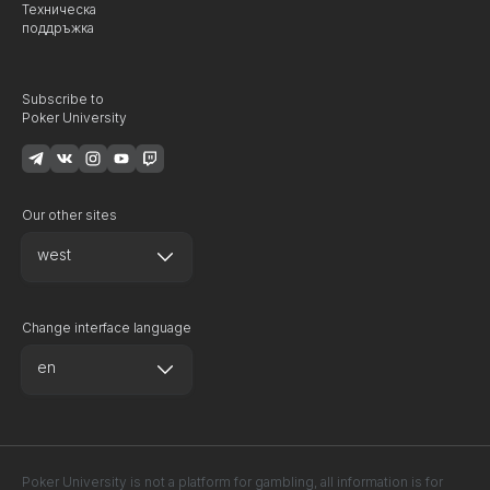
Техническа
поддръжка
Subscribe to
Poker University
Our other sites
west
Change interface language
en
Poker University is not a platform for gambling, all information is for