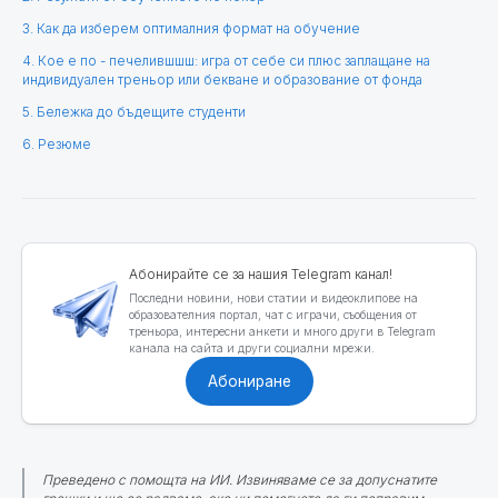
3. Как да изберем оптималния формат на обучение
4. Кое е по - печелившшш: игра от себе си плюс заплащане на
индивидуален треньор или бекване и образование от фонда
5. Бележка до бъдещите студенти
6. Резюме
Абонирайте се за нашия Telegram канал!
Последни новини, нови статии и видеоклипове на
образователния портал, чат с играчи, съобщения от
треньора, интересни анкети и много други в Telegram
канала на сайта и други социални мрежи.
Абониране
Преведено с помощта на ИИ. Извиняваме се за допуснатите