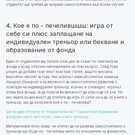
студентът ще трябва да направи самостоятелно във всеки случай.
4. Кое е по - печелившшш: игра от
себе си плюс заплащане на
индивидуален треньор или бекване и
образование от фонда
Един от студентите ме попита онзи ден за съвет по сметката на
фонда и аз му обясних математиката на този въпрос. След това
реших да добавя този текст към тази статия, защото мнозина
вероятно мислят за това. Ако играчът няма абсолютно никакъв
банкрол (банкрол) и възможност за самостоятелно развитие с
помощта на индивидуален треньор, всичко е очевидно: играчът
отива във фонда, за да получи възможност да игра и да се учи. Но
ако имате възможност да опитате да игра от себе си и да се учите с
треньор, как да изчислите кой е по - печеливш?
Ще ви дам отговор от гледна точка на 7 години опит в различни
фондове както като играч, така и като треньор.
Математиката ясно казва, че опитът да се развива самостоятелно с
треньор ще бъде по - печеливш както по отношение на финансите,