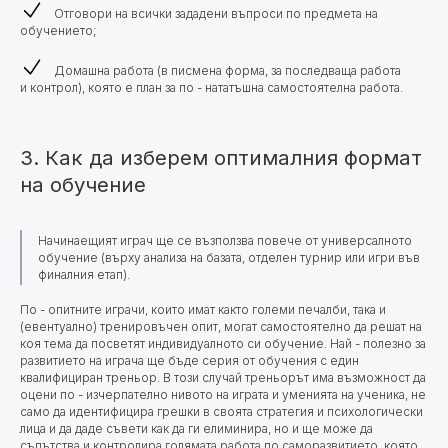
Отговори на всички зададени въпроси по предмета на
обучението;
Домашна работа (в писмена форма, за последваща работа
и контрол), която е план за по - нататъшна самостоятелна работа.
3. Как да изберем оптималния формат
на обучение
Начинаещият играч ще се възползва повече от универсалното
обучение (върху анализа на базата, отделен турнир или игри във
финалния етап).
По - опитните играчи, които имат както големи печалби, така и
(евентуално) тренировъчен опит, могат самостоятелно да решат на
коя тема да посветят индивидуалното си обучение. Най - полезно за
развитието на играча ще бъде серия от обучения с един
квалифициран треньор.
В този случай треньорът има възможност да
оцени по - изчерпателно нивото на играта и уменията на ученика,
не
само да идентифицира грешки в своята стратегия и психологически
лица и да даде съвети как да ги елиминира, но и ще може да
съпътства и контролира голямата работа по саморазвитието, която