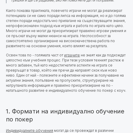
грешки и ще се радваме, ако ни помогнете да ги поправим.
Както показва практиката, повечето играчи не могат да реализират
потенциала си
не само поради липса на информация, но и до голяма
степен поради недостатъчно прилагане на съществуващите знания,
непрофесионален подход към играта и работа по играта като цяло.
Много играчи не могат да приоритизират правилно игрови умения и
се пръскат върху малки нюанси на играта. Неспособност за
самостоятелно организиране на висококачествена работа по
развитието на основни умения, които влияят на резултата.
Освен това по - голямата част от
играчите
не знаят как да подхождат
цялостно към учебния процес. При тези условия техният растеж е
много забавен, тъй като недостигнатите аспекти на играта се
превръщат в товар, който им пречи да направят скок към ново
ниво. Един от най - полезните и ефективни начини за получаване на
актуални знания, попълване на пропуските, структуриране на
натрупаната информация и правилно приоритизиране на по -
нататъшното развитие е индивидуалното обучение по покер с коуч.
1. Формати на индивидуално обучение
по покер
Индивидуалните обучения
могат да се провеждат в различни