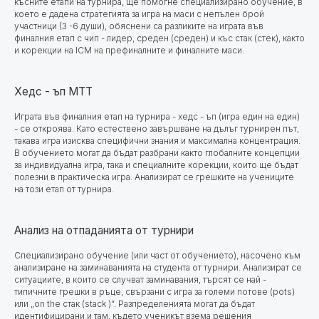
късните етапи на турнира, ще помогне специализирано обучение, в
което е дадена стратегията за игра на маси с непълен брой
участници (3 -6 души), обяснени са разликите на играта във
финалния етап с чип - лидер, среден (среден) и къс стак (стек), както
и корекции на ICM на префиналните и финалните маси.
Хедс - ъп МТТ
Играта във финалния етап на турнира - хедс - ъп (игра един на един)
- се откроява. Като естествено завършване на дълъг турнирен път,
такава игра изисква специфични знания и максимална концентрация.
В обучението могат да бъдат разбрани както глобалните концепции
за индивидуална игра, така и специалните корекции, които ще бъдат
полезни в практическа игра. Анализират се грешките на учениците
на този етап от турнира.
Анализ на отпаданията от турнири
Специализирано обучение
(или част от обучението), насочено към
анализиране на заминаванията на студента от турнири. Анализират се
ситуациите, в които се случват заминавания, търсят се най -
типичните грешки в ръце, свързани с игра за големи потове (pots)
или „on the стак (stack )“. Разпределенията могат да бъдат
идентифицирани и там, където ученикът взема решения