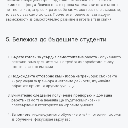
лимити във фонда. Всичко това е проста математика: това е много
по - печеливш, за да се игра от себе си. Но ако това не е възможно,
тогава остава само фондът. Прочетете повече за тази и други
възможности за самостоятелно развитие в играта
в тази статия
.
5. Бележка до бъдещите студенти
Бъдете готови за усърдна самостоятелна работа
-
обучението
разкрива само грешките ви, ще трябва да поработите върху
отстраняването им сами.
Подхождайте отговорно към избора на треньора:
събирайте
информация за треньора и неговите дейности, изучавайте
обратната връзка на другите ученици.
Внимателно следвайте получените препоръки и домашна
работа
- само така знанията ще бъдат асимилирани и
прехвърлени в категорията на игровите умения.
Запомнете:
индивидуалното обучение е най - полезният формат
за обучение, фокусиран върху вас!