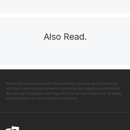
Also Read
.
All our actions are based on transparency, fairness, and compliance
with the licensing requirements issued by the regulatory authorities.
We actively cooperate with regulators to ensure a high level of safety
and protection of our customers' interests.