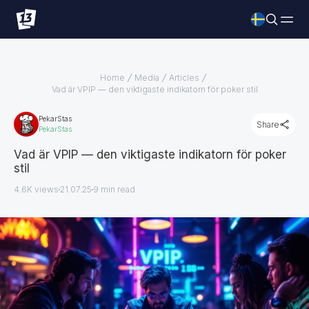
Home
Media
Articles
Vad är VPIP — den viktigaste indikatorn för poker stil
PekarStas
Share
PekarStas
Vad är VPIP — den viktigaste indikatorn för poker
stil
4.6K views
21.07.25
9
min read