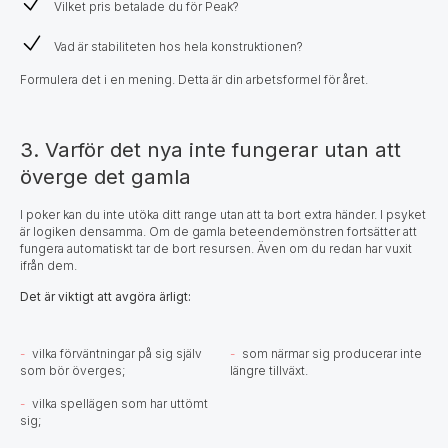
Vilket pris betalade du för Peak?
Vad är stabiliteten hos hela konstruktionen?
Formulera det i en mening. Detta är din arbetsformel för året.
3. Varför det nya inte fungerar utan att
överge det gamla
I poker kan du inte utöka ditt range utan att ta bort extra händer. I psyket
är logiken densamma. Om de gamla beteendemönstren fortsätter att
fungera automatiskt tar de bort resursen. Även om du redan har vuxit
ifrån dem.
Det är viktigt att avgöra ärligt:
vilka förväntningar på sig själv
som närmar sig producerar inte
som bör överges;
längre tillväxt.
vilka spellägen som har uttömt
sig;