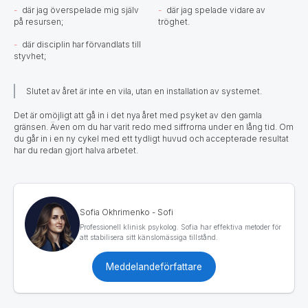
där jag överspelade mig själv
där jag spelade vidare av
på resursen;
tröghet.
där disciplin har förvandlats till
styvhet;
Slutet av året är inte en vila, utan en installation av systemet.
Det är omöjligt att gå in i det nya året med psyket av den gamla
gränsen. Även om du har varit redo med siffrorna under en lång tid. Om
du går in i en ny cykel med ett tydligt huvud och accepterade resultat
har du redan gjort halva arbetet.
Sofia Okhrimenko - Sofi
Professionell klinisk psykolog. Sofia har effektiva metoder för
att stabilisera sitt känslomässiga tillstånd.
Meddelandeförfattare