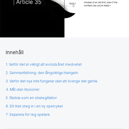
Innehåll
1. Varför det är viktigt att avsluta året medvetet
2. Sammanfattning: den långsiktiga triangeln
3. Varför det nya inte fungerar utan att överge det gamla
4. Mål utan illusioner
5. Rädsla som en strategifaktor
6. Ett litet steg in i en ny spelcykel
7. Separera för reg spelare