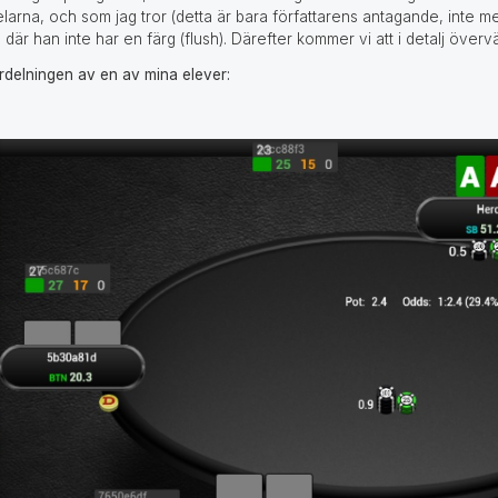
elarna, och som jag tror (detta är bara författarens antagande, inte m
l där han inte har en färg (flush). Därefter kommer vi att i detalj överv
rdelningen av en av mina elever: