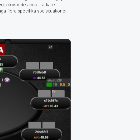
er), utövar de ännu starkare
äga flera specifika spelsituationer.