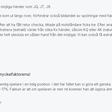
 möjliga händer som JQ, JT, J9.
 kom ut längs river, förhindrar också bildandet av spolningar med h
er att ha fått retur checka, tittade på motståndare ficka tre. Efter an
å extrahera (extrakt) värde från olika Kx händer, såsom KQ eller AK (natur
e helt utesluta en sådan hand från det möjliga). Vi kan också få extr
 nyckelfaktorerna!
mlig spelare i en tidig position. I det här fallet kan vi göra ett gans
5-17%. Faktum är att om spelaren är mer nit kommer han att öppna änn
e: