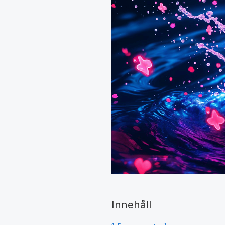
Innehåll