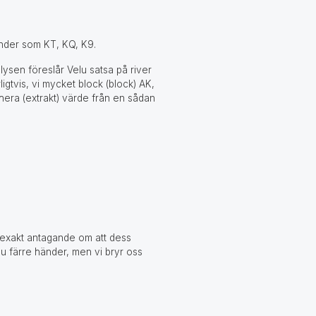
änder som KT, KQ, K9.
alysen föreslår Velu satsa på river
ligtvis, vi mycket block (block) AK,
ahera (extrakt) värde från en sådan
ka exakt antagande om att dess
u färre händer, men vi bryr oss