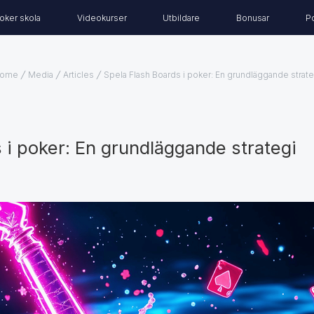
oker skola
Videokurser
Utbildare
Bonusar
P
ome
Media
Articles
Spela Flash Boards i poker: En grundläggande strate
 i poker: En grundläggande strategi