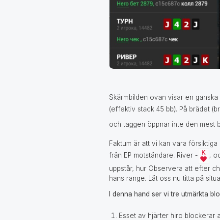
Skärmbilden ovan visar en ganska n
(effektiv stack 45 bb). På brädet (
och taggen öppnar inte den mest 
Faktum är att vi kan vara försikti
från EP motståndare. River -
, o
uppstår, hur Observera att efter ch
hans range. Låt oss nu titta på sit
I denna hand ser vi tre utmärkta blo
Esset av hjärter hiro blockerar a