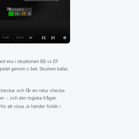
ed ess i situationen BB vs EP
spelet genom c-bet. Skurken kallar,
 checkar och får en retur checka
ver -, och den logiska frågan
r att vissa Jx händer förblir i