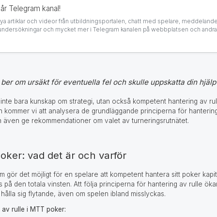
år Telegram kanal!
a artiklar och videor från utbildningsportalen, chatt med spelare, meddelande
a undersökningar och mycket mer i Telegram kanalen på webbplatsen och andra
ber om ursäkt för eventuella fel och skulle uppskatta din hjälp 
 inte bara kunskap om strategi, utan också kompetent hantering av rull
keln kommer vi att analysera de grundläggande principerna för hanteri
, och även ge rekommendationer om valet av turneringsrutnätet.
poker: vad det är och varför
m gör det möjligt för en spelare att kompetent hantera sitt poker kapi
på den totala vinsten. Att följa principerna för hantering av rulle öka
t hålla sig flytande, även om spelen ibland misslyckas.
 av rulle i MTT poker: