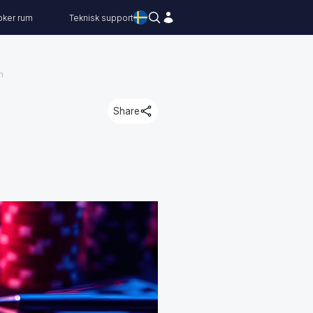
oker rum
Teknisk support
n
Share