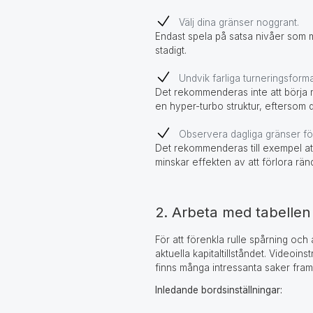
Välj dina gränser noggrant.
Endast spela på satsa nivåer som ma
stadigt.
Undvik farliga turneringsforma
Det rekommenderas inte att börja me
en hyper-turbo struktur, eftersom de
Observera dagliga gränser för
Det rekommenderas till exempel att 
minskar effekten av att förlora ränd
2. Arbeta med tabellen 
För att förenkla rulle spårning och
aktuella kapitaltillståndet. Videoi
finns många intressanta saker fram
Inledande bordsinställningar: