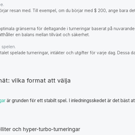
le.
 börjar resan med. Till exempel, om du börjar med $ 200, ange bara det
optimala gränserna för deltagande i turneringar baserat på nuvarand
tthåller en balans mellan tillväxt och säkerhet.
v spelen.
talet spelade turneringar, intäkter och utgifter för varje dag. Dessa da
ät: vilka format att välja
gar
är grunden för ett stabilt spel. I inledningsskedet är det bäst a
elliter och hyper-turbo-turneringar