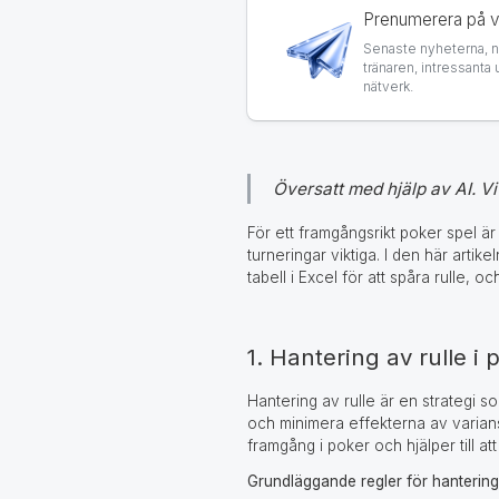
Prenumerera på v
Senaste nyheterna, ny
tränaren, intressant
nätverk.
Översatt med hjälp av AI. Vi 
För ett framgångsrikt poker spel är
turneringar viktiga. I den här arti
tabell i Excel för att spåra rulle
1. Hantering av rulle i 
Hantering av
rulle
är en strategi so
och minimera effekterna av varians 
framgång i poker och hjälper till at
Grundläggande regler för hantering