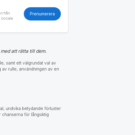
n från
Prenumerera
 sociala
med att rätta till dem.
e, samt ett välgrundat val av
ng av rulle, användningen av en
tal, undvika betydande förluster
r chanserna för långsiktig