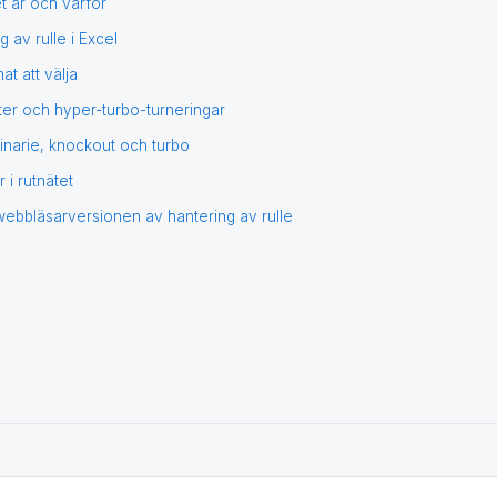
et är och varför
 av rulle i Excel
at att välja
liter och hyper-turbo-turneringar
dinarie, knockout och turbo
 i rutnätet
 webbläsarversionen av hantering av rulle