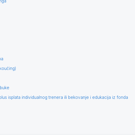
inga
na
 koučing)
obuke
 plus isplata individualnog trenera ili bekovanje i edukacija iz fonda
a