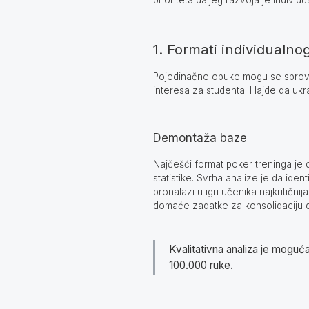
prioriteta daljeg razvoja je individ
1. Formati individualno
Pojedinačne obuke
mogu se sprovod
interesa za studenta. Hajde da ukr
Demontaža baze
Najčešći format poker treninga je
statistike. Svrha analize je da identi
pronalazi u igri učenika najkritičn
domaće zadatke za konsolidaciju do
Kvalitativna analiza je moguća
100.000 ruke.