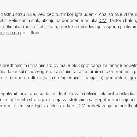
raktnu bazu ruke, već ceo turnir koji igra učenik. Analiza ove vrste da
ličitim veličinama stak, uticaju na donošenje odluka
ICM
i faktoru balo
 optimalan rad sa statistikom, greške u određivanju raspona protivnici 
a igrati na
post-flopu.
na predfinalnim i finalnim stolovima je blok spoticanja za mnoge poče
ju da se stil njihove igre u završnim fazama turnira može promeniti pr
nje u donete odluke (čak i u očiglednim situacijama), generalno, igra
.
gativnih promena, da bi se identifikovala i eliminisala psihološka lica
kojoj je data strategija igranja za
stolovima sa nepotpunim brojem u
ip-voditeljem, srednji i kratak stak, kao i ICM podešavanja na predfinal