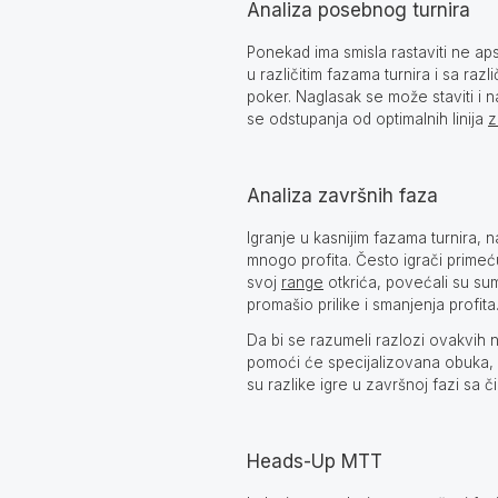
Analiza posebnog turnira
Ponekad ima smisla rastaviti ne apst
u različitim fazama turnira i sa raz
poker. Naglasak se može staviti i na
se odstupanja od optimalnih linija
z
Analiza završnih faza
Igranje u kasnijim fazama turnira, 
mnogo profita. Često igrači primeću
svoj
range
otkrića, povećali su sum
promašio prilike i smanjenja profita
Da bi se razumeli razlozi ovakvih ne
pomoći će specijalizovana obuka, u 
su razlike igre u završnoj fazi sa č
Heads-Up MTT