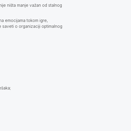
nije ništa manje važan od stalnog
 na emocijama tokom igre,
se saveti o organizaciji optimalnog
ešaka;