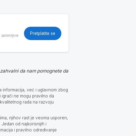
Pretplatite se
 zanimljive
m zahvalni da nam pomognete da
informacija, već i uglavnom zbog
i igrači ne mogu pravilno da
kvalitetnog rada na razvoju
ma, njihov rast je veoma usporen,
 Jedan od najkorisnijih i
rmacija i pravilno određivanje