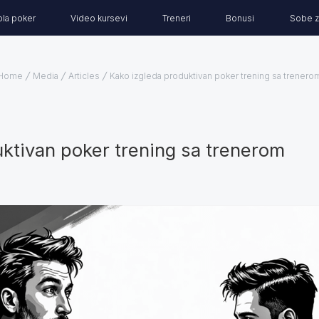
ola poker
Video kursevi
Treneri
Bonusi
Sobe z
Home
Media
Articles
Kako izgleda produktivan poker trening sa trenero
ktivan poker trening sa trenerom