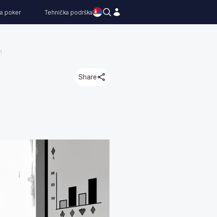
a poker
Tehnička podrška
m
Share