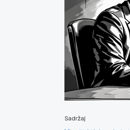
Sadržaj