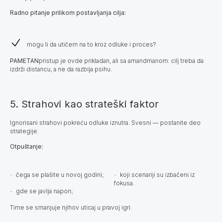
Radno pitanje prilikom postavljanja cilja:
mogu li da utičem na to kroz odluke i proces?
PAMETAN
pristup je ovde prikladan, ali sa amandmanom: cilj treba da
izdrži distancu, a ne da razbija psihu.
5. Strahovi kao strateški faktor
Ignorisani strahovi pokreću odluke iznutra. Svesni — postanite deo
strategije.
Otpuštanje:
čega se plašite u novoj godini;
koji scenariji su izbačeni iz
fokusa.
gde se javlja napon;
Time se smanjuje njihov uticaj u pravoj igri.