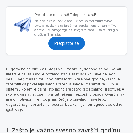
Pretplatite se na naš Telegram kanal!
Najnovije vesti, novi članci i video snimci edukativnog
portala, ćaskanje sa igračima, poruke trenera, zanimljive
ankete i još mnogo toga na Telegram kanalu sajta i drugih
društvenih mreža.
Pretplatite se
Dugoročno se bliži kraju. Još uvek ima akcije, donose se odluke, ali
unutra je pauza. Ovo je poznato stanje za igrače koji žive ne jednu
sesiju, već mesecima i godinama igrati. Pre Nove godine, važno je
zapamtiti da poker nije samo strategija, range i matematika. Ovo je
sistem u kojem je psiha isto radno sredstvo kao i bankrol ili softver. A
ako je ovaj alat istrošen, kvalitet rešenja neizbežno opada. Ovaj članak
nije o motivaciji ili emocijama. Reč je o pravilnom završetku
dugoročnog i obnavljanju resursa, bez kojih je nemoguće dosledno
igrati dalje.
1. Zašto je važno svesno završiti godinu