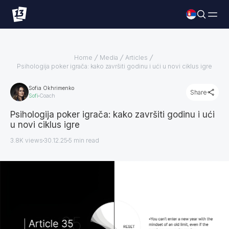
Home
Media
Articles
Psihologija poker igrača: kako završiti godinu i ući u novi ciklus igre
Sofia Okhrimenko
Share
Sofi
Coach
Psihologija poker igrača: kako završiti godinu i ući
u novi ciklus igre
3.8K views
30.12.25
5
min read