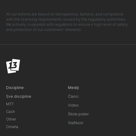
All our actions are based on transparency, fairness, and compliance
with the licensing requirements issued by the regulatory authorities.
We actively cooperate with regulators to ensure a high level of safety
and protection of our customers' interests.
Discipline
Mediji
Sve discipline
Članci
MTT
Video
Cash
Škola poker
Other
Grafikoni
Omaha