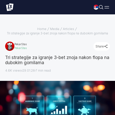
Home
Media
Articles
Tri strategije za igranje 3-bet znoja nakon flopa na dubokim gomilama
PekarStas
Share
PekarStas
Tri strategije za igranje 3-bet znoja nakon flopa na
dubokim gomilama
4.6K views
29.01.26
7
min read