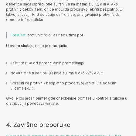
desetice sada ispred, one su ranjive na izlazak iz J, Q, K ili A. Ako
protivnic čekovi tern, on će moći da proda svoj ekviti besplatno. U
takvoj situaciji, Frid odlučuje da 4x raise, prisiljavajući protivnic da
donese tešku odluku.
Rezultat:
protivnic foldi, a Fried uzima pot.
U ovom slučaju, raise je omogućio:
Zaštitite ruka od potencijalnih premeštanja.
Nokautirajte ruke tipa KQ koje su imale oko 27% ekviti.
Sprečiti da protivnik besplatno proda svoj kapital u sledećim
ulicama ekviti.
Ovo je još jedan primer gde check-raise pomaže u kontroli situacije u
distribuciji i povećava winrate.
4. Završne preporuke