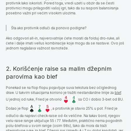
protivnik lako iskoristi. Pored toga, vredi uzeti u obzir da se česti
protivnici mogu prilagoditi vašoj igri, tako da su rasponi balansiranja
posebno važni pri većim visokim ulozima.
Šta ako protivnik odluči da ponovo podigne?
Ako odgovori all-in, najverovatnije ćete morati da folduj dro-ruke, ali
ćete i dalje imati vellus kombinacije koje mogu da se nastave. Ovo još
jednom naglašava važnost ravnoteže.
2. Korišćenje raise sa malim džepnim
parovima kao blef
Ponekad se na flop flopu pojavljuje suva tekstura bez očiglednog
draw. U takvim situacijama korisno je tražiti nestandardne linije za
blef
.
U jednoj od ruke, Fried je otvorio
sa CO i dobio 3-bet od BU.
Došao je flop
, a protivnik je stavio 25% u pot. Fried je
odlučio da napravi check-raise od 4x veličine. Na takav bord, njegov
velu-raise range uključuje 55 i 77. Međutim, praktično nema pogodnih
polu-blefova u svom range (osim 98s), tako da mora da traži
alternativne ruke za blef. Džepni par između A i 7 su dobri kandidati, jer