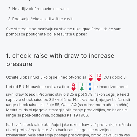
Nevidljiv blef na suvim daskama
Podizanje čekova radi zaštite ekviti
Sve strategije se zasnivaju na stvarne ruke igrao Fried i da će vam
pomoći da postignete bolje rezultate u poker.
1. check-raise with draw to increase
pressure
Uzmite u obzir ruka u kojoj se Fried otvorio sa
CO i dobio 3-
bet od BU. Napravio je call, a na flop
je imao dvosmerni
ravni draw (
oesd
). Protivnic stavio $ 25 u pot $ 78, nakon čega je Fried
napravio check-raise od 3,5x veličine. Na takav bord, njegov baršunasti
range check-raise uključuje 55, QJs i AQ (sa određenom učestalošću).
Međutim, da bi njegova strategija bila manje predvidljiva, on balansira
range sa polu-blufovima, dodajući KT, T9 i 98S.
Kada vaš check-raise uključuje i jake ruke i draw, vaš protivnik je teže da
utvrdi protiv čega igrate. Ako baršunasti range nije dovoljno
izbalansiran, vaša strategija postaje predvidljiva, omogućavajući da vas