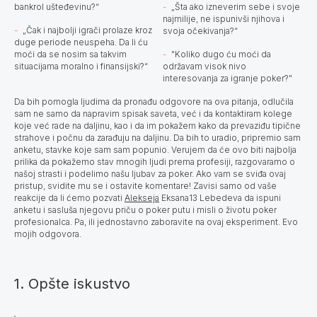
bankrol ušteđevinu?“
„Šta ako izneverim sebe i svoje
najmilije, ne ispunivši njihova i
„Čak i najbolji igrači prolaze kroz
svoja očekivanja?“
duge periode neuspeha. Da li ću
moći da se nosim sa takvim
"Koliko dugo ću moći da
situacijama moralno i finansijski?“
održavam visok nivo
interesovanja za igranje poker?"
Da bih pomogla ljudima da pronađu odgovore na ova pitanja, odlučila
sam ne samo da napravim spisak saveta, već i da kontaktiram kolege
koje već rade na daljinu, kao i da im pokažem kako da prevaziđu tipične
strahove i počnu da zarađuju na daljinu. Da bih to uradio, pripremio sam
anketu, stavke koje sam sam popunio. Verujem da će ovo biti najbolja
prilika da pokažemo stav mnogih ljudi prema profesiji, razgovaramo o
našoj strasti i podelimo našu ljubav za poker. Ako vam se sviđa ovaj
pristup, svidite mu se i ostavite komentare! Zavisi samo od vaše
reakcije da li ćemo pozvati
Alekseja
Eksana13 Lebedeva da ispuni
anketu i sasluša njegovu priču o poker putu i misli o životu poker
profesionalca. Pa, ili jednostavno zaboravite na ovaj eksperiment. Evo
mojih odgovora.
1. Opšte iskustvo