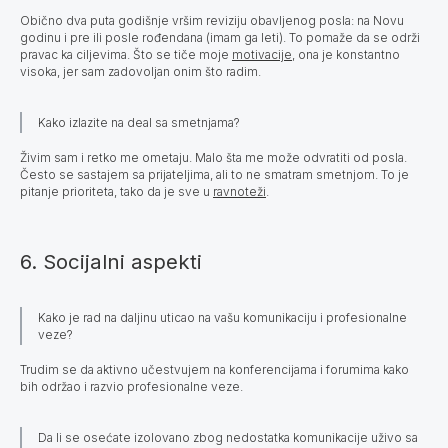
Obično dva puta godišnje vršim reviziju obavljenog posla: na Novu
godinu i pre ili posle rođendana (imam ga leti). To pomaže da se održi
pravac ka ciljevima. Što se tiče moje
motivacije
, ona je konstantno
visoka, jer sam zadovoljan onim što radim.
Kako izlazite na deal sa smetnjama?
Živim sam i retko me ometaju. Malo šta me može odvratiti od posla.
Često se sastajem sa prijateljima, ali to ne smatram smetnjom. To je
pitanje prioriteta, tako da je sve u
ravnoteži
.
6. Socijalni aspekti
Kako je rad na daljinu uticao na vašu komunikaciju i profesionalne
veze?
Trudim se da aktivno učestvujem na konferencijama i forumima kako
bih održao i razvio profesionalne veze.
Da li se osećate izolovano zbog nedostatka komunikacije uživo sa