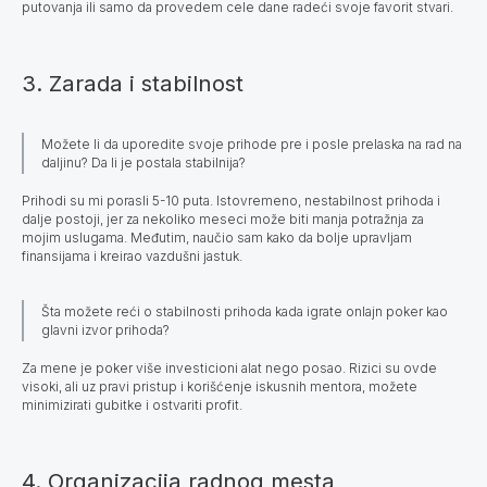
putovanja ili samo da provedem cele dane radeći svoje favorit stvari.
3. Zarada i stabilnost
Možete li da uporedite svoje prihode pre i posle prelaska na rad na
daljinu? Da li je postala stabilnija?
Prihodi su mi porasli 5-10 puta. Istovremeno, nestabilnost prihoda i
dalje postoji, jer za nekoliko meseci može biti manja potražnja za
mojim uslugama. Međutim, naučio sam kako da bolje upravljam
finansijama i kreirao vazdušni jastuk.
Šta možete reći o stabilnosti prihoda kada igrate onlajn poker kao
glavni izvor prihoda?
Za mene je poker više investicioni alat nego posao. Rizici su ovde
visoki, ali uz pravi pristup i korišćenje iskusnih mentora, možete
minimizirati gubitke i ostvariti profit.
4. Organizacija radnog mesta