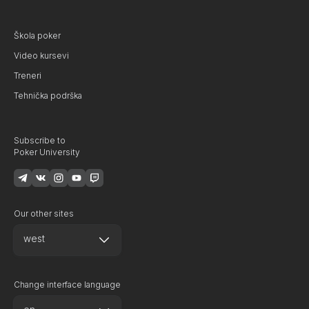
Škola poker
Video kursevi
Treneri
Tehnička podrška
Subscribe to
Poker University
Our other sites
west
Change interface language