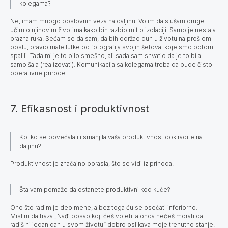
kolegama?
Ne, imam mnogo poslovnih veza na daljinu. Volim da slušam druge i
učim o njihovim životima kako bih razbio mit o izolaciji. Samo je nestala
prazna ruka. Sećam se da sam, da bih održao duh u životu na prošlom
poslu, pravio male lutke od fotografija svojih šefova, koje smo potom
spalili. Tada mi je to bilo smešno, ali sada sam shvatio da je to bila
samo šala (realizovati). Komunikacija sa kolegama treba da bude čisto
operativne prirode.
7. Efikasnost i produktivnost
Koliko se povećala ili smanjila vaša produktivnost dok radite na
daljinu?
Produktivnost je značajno porasla, što se vidi iz prihoda.
Šta vam pomaže da ostanete produktivni kod kuće?
Ono što radim je deo mene, a bez toga ću se osećati inferiorno.
Mislim da fraza „Nađi posao koji ćeš voleti, a onda nećeš morati da
radiš ni jedan dan u svom životu“ dobro oslikava moje trenutno stanje.