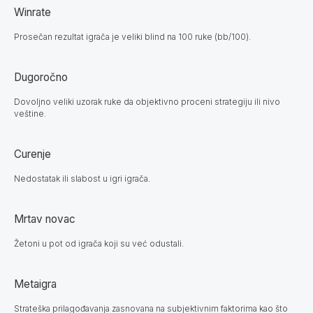
Winrate
Prosečan rezultat igrača je veliki blind na 100 ruke (bb/100).
Dugoročno
Dovoljno veliki uzorak ruke da objektivno proceni strategiju ili nivo
veštine.
Curenje
Nedostatak ili slabost u igri igrača.
Mrtav novac
Žetoni u pot od igrača koji su već odustali.
Metaigra
Strateška prilagođavanja zasnovana na subjektivnim faktorima kao što