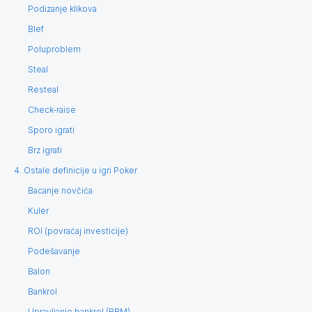
Podizanje klikova
Blef
Poluproblem
Steal
Resteal
Check-raise
Sporo igrati
Brz igrati
4. Ostale definicije u igri Poker
Bacanje novčića
Kuler
ROI (povraćaj investicije)
Podešavanje
Balon
Bankrol
Upravljanje bankrol (BRM)