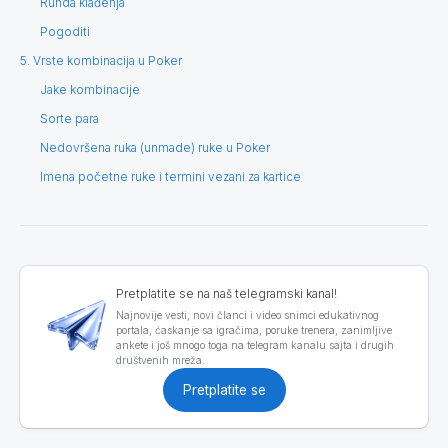
Runda klađenja
Pogoditi
5. Vrste kombinacija u Poker
Jake kombinacije
Sorte para
Nedovršena ruka (unmade) ruke u Poker
Imena početne ruke i termini vezani za kartice
Pretplatite se na naš telegramski kanal!
Najnovije vesti, novi članci i video snimci edukativnog
portala, ćaskanje sa igračima, poruke trenera, zanimljive
ankete i još mnogo toga na telegram kanalu sajta i drugih
društvenih mreža.
Pretplatite se