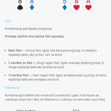
Fleš
Kombinacija pet karata istog boja.
Postoje različiti nivoi jačine fleš ispiranja:
Nuts fleš
— senior fleš. Igrač ima keca pravog boja, ili sledeću
najstariju kartu, ako je kec već na bord.
2 navrtke za fleš
— drugi najjači fleš. Igrač ima kralj željenog boja, ili
druga najstarija karta ako je kralj na bord.
3 navrtke fleš
— treći najjači fleš. Igrač je kraljica pravog boja, ili treća
najstarija karta ako je kraljica na bord.
Puna kuća
Kombinacija tri karte iste vrednosti (vrednost) i para. Full house se
vrednuje iznad set i fleš, ali inferiorno u odnosu na četvorke i ravni fleš.
Vaše kartice
Flop