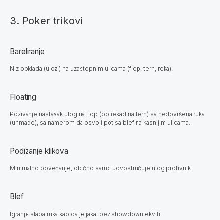
3. Poker trikovi
Bareliranje
Niz opklada (ulozi) na uzastopnim ulicama (flop, tern, reka).
Floating
Pozivanje nastavak ulog na flop (ponekad na tern) sa nedovršena ruka
(unmade), sa namerom da osvoji pot sa blef na kasnijim ulicama.
Podizanje klikova
Minimalno povećanje, obično samo udvostručuje ulog protivnik.
Blef
Igranje slaba ruka kao da je jaka, bez showdown ekviti.