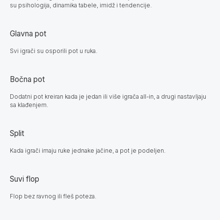
su psihologija, dinamika tabele, imidž i tendencije.
Glavna pot
Svi igrači su osporili pot u ruka.
Bočna pot
Dodatni pot kreiran kada je jedan ili više igrača all-in, a drugi nastavljaju
sa klađenjem.
Split
Kada igrači imaju ruke jednake jačine, a pot je podeljen.
Suvi flop
Flop bez ravnog ili fleš poteza.