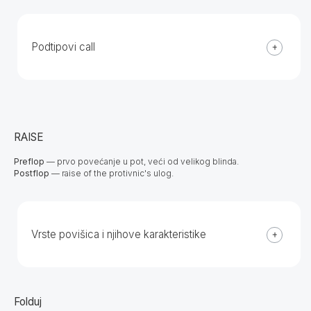
Podtipovi call
RAISE
Preflop
— prvo povećanje u pot, veći od velikog blinda.
Postflop
— raise of the protivnic's ulog.
Vrste povišica i njihove karakteristike
Folduj