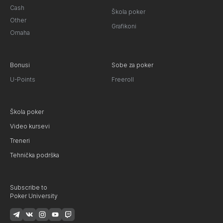
Cash
Škola poker
Other
Grafikoni
Omaha
Bonusi
Sobe za poker
U-Points
Freeroll
Škola poker
Video kursevi
Treneri
Tehnička podrška
Subscribe to
Poker University