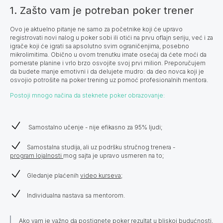
1. Zašto vam je potreban poker trener
Ovo je aktuelno pitanje ne samo za početnike koji će upravo
registrovati novi nalog u poker sobi ili otići na prvu oflajn seriju, već i za
igrače koji će igrati sa apsolutno svim ograničenjima, posebno
mikrolimitima. Obično u ovom trenutku imate osećaj da ćete moći da
pomerate planine i vrlo brzo osvojite svoj prvi milion. Preporučujem
da budete manje emotivni i da delujete mudro: da deo novca koji je
osvojio potrošite na poker trening uz pomoć profesionalnih mentora.
Postoji mnogo načina da steknete poker obrazovanje:
Samostalno učenje - nije efikasno za 95% ljudi;
Samostalna studija, ali uz podršku stručnog trenera -
program lojalnosti
mog sajta je upravo usmeren na to;
Gledanje plaćenih
video kurseva
;
Individualna nastava sa mentorom.
Ako vam je važno da postignete poker rezultat u bliskoj budućnosti,