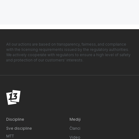
All our actions are based on transparency, fairness, and compliance
with the licensing requirements issued by the regulatory authorities.
We actively cooperate with regulators to ensure a high level of safety
and protection of our customers' interests.
Discipline
Mediji
Sve discipline
Članci
MTT
Video