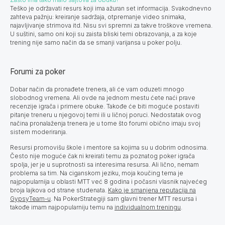
Teško je održavati resurs koji ima ažuran set informacija. Svakodnevno
zahteva pažnju: kreiranje sadržaja, otpremanje video snimaka,
najavljivanje strimova itd. Nisu svi spremni za takve troškove vremena.
U suštini, samo oni koji su zaista bliski temi obrazovanja, a za koje
trening nije samo način da se smanji varijansa u poker polju.
Forumi za poker
Dobar način da pronađete trenera, ali će vam oduzeti mnogo
slobodnog vremena.
Ali ovde na jednom mestu ćete naći prave
recenzije igrača i primere obuke. Takođe će biti moguće postaviti
pitanje treneru u njegovoj temi ili u ličnoj poruci. Nedostatak ovog
načina pronalaženja trenera je u tome što forumi obično imaju svoj
sistem moderiranja.
Resursi promovišu škole i mentore sa kojima su u dobrim odnosima.
Često nije moguće čak ni kreirati temu za poznatog poker igrača
spolja, jer je u suprotnosti sa interesima resursa. Ali lično, nemam
problema sa tim. Na ciganskom jeziku, moja koučing tema je
najpopularnija u oblasti MTT već 8 godina i počasni vlasnik najvećeg
broja lajkova od strane studenata.
Kako je smanjena reputacija na
GypsyTeam-u
. Na PokerStrategiji sam glavni trener MTT resursa i
takođe imam najpopularniju temu na
individualnom treningu
.