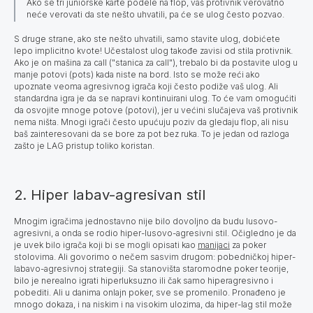
Ako se tri juniorske karte podele na flop, vaš protivnik verovatno
neće verovati da ste nešto uhvatili, pa će se ulog često pozvao.
S druge strane, ako ste nešto uhvatili, samo stavite ulog, dobićete
lepo implicitno kvote! Učestalost ulog takođe zavisi od stila protivnik.
Ako je on mašina za call ("stanica za call"), trebalo bi da postavite ulog u
manje potovi (pots) kada niste na bord. Isto se može reći ako
upoznate veoma agresivnog igrača koji često podiže vaš ulog. Ali
standardna igra je da se napravi kontinuirani ulog. To će vam omogućiti
da osvojite mnoge potove (potovi), jer u većini slučajeva vaš protivnik
nema ništa. Mnogi igrači često upućuju poziv da gledaju flop, ali nisu
baš zainteresovani da se bore za pot bez ruka. To je jedan od razloga
zašto je LAG pristup toliko koristan.
2. Hiper labav-agresivan stil
Mnogim igračima jednostavno nije bilo dovoljno da budu lusovo-
agresivni, a onda se rodio hiper-lusovo-agresivni stil. Očigledno je da
je uvek bilo igrača koji bi se mogli opisati kao
manijaci
za poker
stolovima. Ali govorimo o nečem sasvim drugom: pobedničkoj hiper-
labavo-agresivnoj strategiji. Sa stanovišta staromodne poker teorije,
bilo je nerealno igrati hiperluksuzno ili čak samo hiperagresivno i
pobediti. Ali u danima onlajn poker, sve se promenilo. Pronađeno je
mnogo dokaza, i na niskim i na visokim ulozima, da hiper-lag stil može