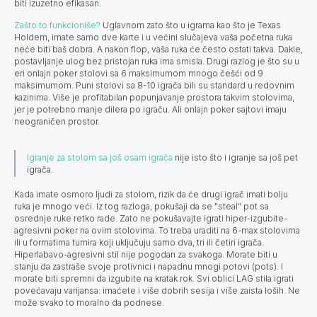
biti izuzetno efikasan.
Zašto to funkcioniše?
Uglavnom zato što u igrama kao što je Texas
Holdem, imate samo dve karte i u većini slučajeva vaša početna ruka
neće biti baš dobra. A nakon flop, vaša ruka će često ostati takva. Dakle,
postavljanje ulog bez pristojan ruka ima smisla. Drugi razlog je što su u
eri onlajn poker stolovi sa 6 maksimumom mnogo češći od 9
maksimumom. Puni stolovi sa 8-10 igrača bili su standard u redovnim
kazinima. Više je profitabilan popunjavanje prostora takvim stolovima,
jer je potrebno manje dilera po igraču. Ali onlajn poker sajtovi imaju
neograničen prostor.
Igranje za stolom sa još osam igrača
nije isto što i igranje sa još pet
igrača.
Kada imate osmoro ljudi za stolom, rizik da će drugi igrač imati bolju
ruka je mnogo veći. Iz tog razloga, pokušaji da se "steal" pot sa
osrednje ruke retko rade. Zato ne pokušavajte igrati hiper-izgubite-
agresivni poker na ovim stolovima. To treba uraditi na 6-max stolovima
ili u formatima turnira koji uključuju samo dva, tri ili četiri igrača.
Hiperlabavo-agresivni stil nije pogodan za svakoga. Morate biti u
stanju da zastraše svoje protivnici i napadnu mnogi potovi (pots). I
morate biti spremni da izgubite na kratak rok. Svi oblici LAG stila igrati
povećavaju varijansa: imaćete i više dobrih sesija i više zaista loših. Ne
može svako to moralno da podnese.