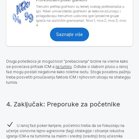
Trenutni preflop grafikoni su temelj svakog profesionalca u
igri. Poker univerzitetski grafikoni se redovno ažuriraju i
prilagođavaju trenutnim uslovima igre (prosečne grupe
igrača na različitim granicama). Nivo 1, nivo 2, nivo 3, nivo
4.
Saznajte više
Druga poteškoća je
mogućnost "prebacivanja" brzine na vreme kako
se povećava pritisak ICM-a
na turniru
. Odluke o slabom plusu u ranoj
fazi mogu postati negativne kako roletne rastu. Stoga posebnu pažnju
treba posvetiti proučavanju faktora ICM i njihovom uticaju na strategiju
turnira.
4. Zaključak: Preporuke za početnike
U ranoj fazi poker karijere, početnici treba da se fokusiraju na
učenje osnovne tajno-agresivne (tag) strategije i sticanje iskustva
igranja ICM-a na turnirima sa malim i srednji (srednji) broj učesnika