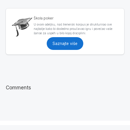
Škola poker
U ovom odeljku, naš trenerski korpus je strukturirao sve
najbolje kako bi dosledno proučavao igru i povećao vaše
šanse za uspeh u bilo kojoj disciplini.
Saznajte više
Comments