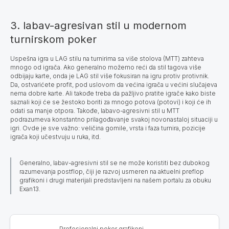
3. labav-agresivan stil u modernom
turnirskom poker
Uspešna igra u LAG stilu na turnirima sa više stolova (MTT) zahteva
mnogo od igrača. Ako generalno možemo reći da stil tagova više
odbijaju karte, onda je LAG stil više fokusiran na igru protiv protivnik.
Da, ostvarićete profit, pod uslovom da većina igrača u većini slučajeva
nema dobre karte. Ali takođe treba da pažljivo pratite igrače kako biste
saznali koji će se žestoko boriti za mnogo potova (potovi) i koji će ih
odati sa manje otpora. Takođe, labavo-agresivni stil u MTT
podrazumeva konstantno prilagođavanje svakoj novonastaloj situaciji u
igri. Ovde je sve važno: veličina gomile, vrsta i faza turnira, pozicije
igrača koji učestvuju u ruka, itd.
Generalno, labav-agresivni stil se ne može koristiti bez dubokog
razumevanja postflop, čiji je razvoj usmeren na aktuelni preflop
grafikoni i drugi materijali predstavljeni na našem portalu za obuku
Exan13.
Profesionalni poker grafikoni