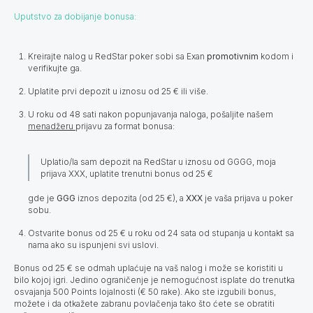
Uputstvo za dobijanje bonusa:
Kreirajte nalog u RedStar poker sobi sa Exan
promotivnim
kodom i
verifikujte ga.
Uplatite prvi depozit u iznosu od 25 € ili više.
U roku od 48 sati nakon popunjavanja naloga, pošaljite našem
menadžeru
prijavu za format bonusa:
Uplatio/la sam depozit na RedStar u iznosu od GGGG, moja
prijava XXX, uplatite trenutni bonus od 25 €
gde je
GGG
iznos depozita (od 25 €), a
XXX
je vaša prijava u poker
sobu.
Ostvarite bonus od 25 € u roku od 24 sata od stupanja u kontakt sa
nama ako su ispunjeni svi uslovi.
Bonus od 25 € se odmah uplaćuje na vaš nalog i može se koristiti u
bilo kojoj igri. Jedino ograničenje je nemogućnost isplate do trenutka
osvajanja 500 Points lojalnosti (€ 50 rake). Ako ste izgubili bonus,
možete i da otkažete zabranu povlačenja tako što ćete se obratiti