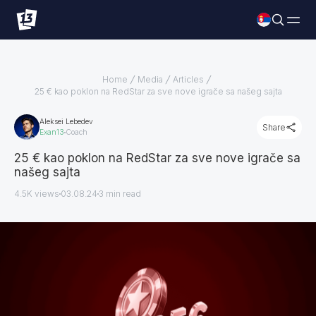
Home
Media
Articles
25 € kao poklon na RedStar za sve nove igrače sa našeg sajta
Aleksei Lebedev
Share
Exan13
Coach
25 € kao poklon na RedStar za sve nove igrače sa
našeg sajta
4.5K views
03.08.24
3
min read