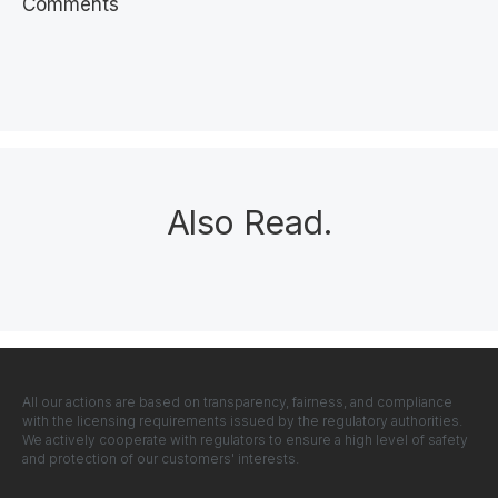
Comments
Also Read
.
All our actions are based on transparency, fairness, and compliance
with the licensing requirements issued by the regulatory authorities.
We actively cooperate with regulators to ensure a high level of safety
and protection of our customers' interests.