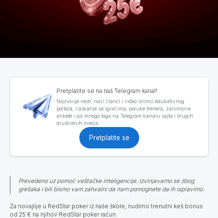
Pretplatite se na naš Telegram kanal!
Najnovije vesti, novi članci i video snimci edukativnog
portala, ćaskanje sa igračima, poruke trenera, zanimljive
ankete i još mnogo toga na Telegram kanalu sajta i drugih
društvenih mreža.
Pretplatite se
Prevedeno uz pomoć veštačke inteligencije. Izvinjavamo se zbog
grešaka i bili bismo vam zahvalni da nam pomognete da ih ispravimo.
Za novajlije u RedStar poker iz naše škole, nudimo trenutni keš bonus
od 25 € na njihov RedStar poker račun.