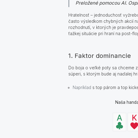
Preložené pomocou AI. Ospr
Hratelnosť – jednoduchosť vyžrebo
často výsledkom chybných akcií n
rozhodnutí, v ktorých je pravdepod
ťažkej situácie pri hraní na post-fl
1. Faktor dominancie
Do boja o veľké poty sa chceme zap
súperi, s ktorým bude aj naďalej hr
Napríklad
s top párom a top kicke
Naša handa