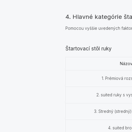
4. Hlavné kategórie šta
Pomocou vyššie uvedených faktorov
Štartovací stôl ruky
Názo
1. Prémiová ro
2. suited ruky s v
3. Stredný (stredný
4. suited b