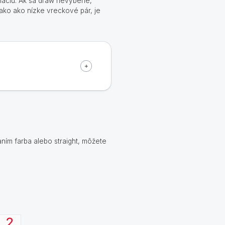
náciu. Ak sa draw nevyberie,
ako ako nízke vreckové pár, je
aním farba alebo straight, môžete