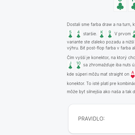
Dostali sme farba draw a na turn, 
staršie.
V prvom
variante ste ďaleko pozadu a nižš
výhru. Biť post-flop farba v farba a
Čím vyšší je konektor, na ktorý ch
sa zhromažďuje iba nuts úž
kde súperi môžu mať straight on
konektor. To isté platí pre kombin
môže byť silnejšia ako naša a tak ď
PRAVIDLO: