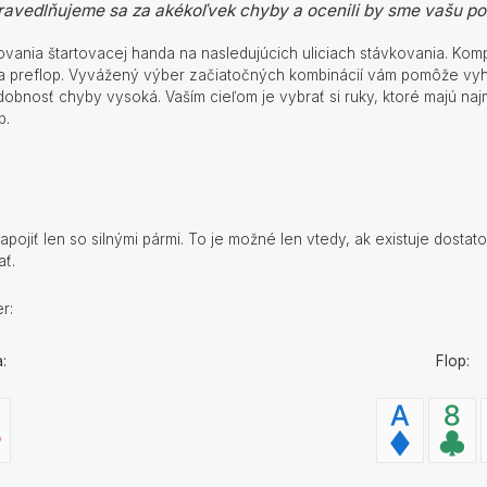
avedlňujeme sa za akékoľvek chyby a ocenili by sme vašu po
vania štartovacej handa na nasledujúcich uliciach stávkovania. Komp
a preflop. Vyvážený výber začiatočných kombinácií vám pomôže vy
obnosť chyby vysoká. Vaším cieľom je vybrať si ruky, ktoré majú naj
op.
ojiť len so silnými pármi. To je možné len vtedy, ak existuje dostato
ať.
r:
:
Flop: