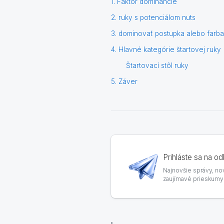
1. Faktor dominancie
2. ruky s potenciálom nuts
3. dominovať postupka alebo farba
4. Hlavné kategórie štartovej ruky
Štartovací stôl ruky
5. Záver
Prihláste sa na o
Najnovšie správy, nov
zaujímavé prieskumy a