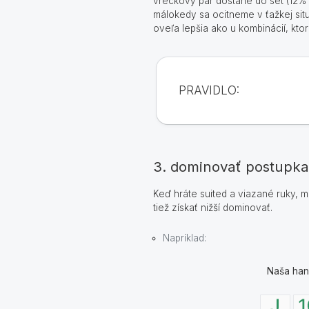
vreckový pár dostane do set (12% 
málokedy sa ocitneme v ťažkej sit
oveľa lepšia ako u kombinácií, kto
PRAVIDLO:
3. dominovať postupka
Keď hráte suited a viazané ruky, m
tiež získať nižší dominovať.
Napríklad:
Naša han