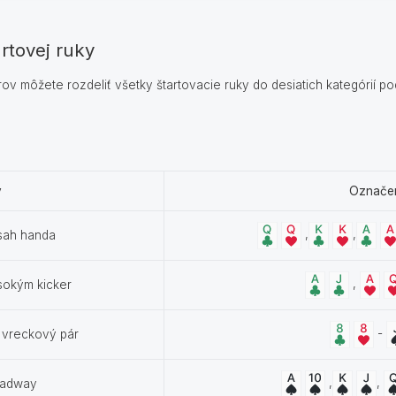
rtovej ruky
 môžete rozdeliť všetky štartovacie ruky do desiatich kategórií pod
v
Označe
,
,
zsah handa
,
ysokým kicker
-
) vreckový pár
,
,
roadway