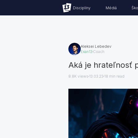
Disciplíny
Médiá
Ško
Aleksei Lebedev
Exan13
Coach
Aká je hrateľnosť 
8.8K views
13.03.23
18
min read