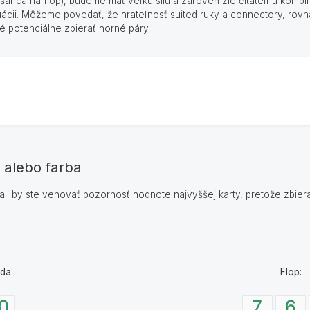
šanca na flop), budeme mať veľkú silu a zároveň zle čitateľnú kombi
uácii. Môžeme povedať, že hrateľnosť suited ruky a connectory, rovn
ré potenciálne zbierať horné páry.
 alebo farba
ali by ste venovať pozornosť hodnote najvyššej karty, pretože zbier
da:
Flop: