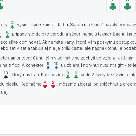
ktorý
vyšiel - sme zbierali farba. Súperi môžu mať návaly horúčav
prípade ste ďaleko vpredu a súperi nemajú takmer žiadnu šancu
í ako silne dominovať. Ak nemáte karty, ktoré vám poskytnú postupko
lebo set v set a tak ďalej nie je príliš časté, ale napriek tomu je potr
cete namontovať úžinu, tým viac matíc sa zachytí vo vzťahu k úžinám 
ina z flop. A konektor
už zbiera 1 non-nut nuts straight - to j
, ktorý nás trafí. K dispozícii
budú 2 úžiny bez živín a tak 
áciu blesku. Keď máme
, môžeme zbierať iba spláchnutia orech
alej.