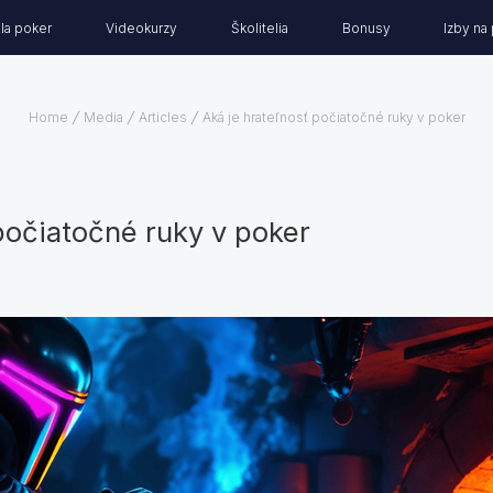
la poker
Videokurzy
Školitelia
Bonusy
Izby na
Home
Media
Articles
Aká je hrateľnosť počiatočné ruky v poker
počiatočné ruky v poker