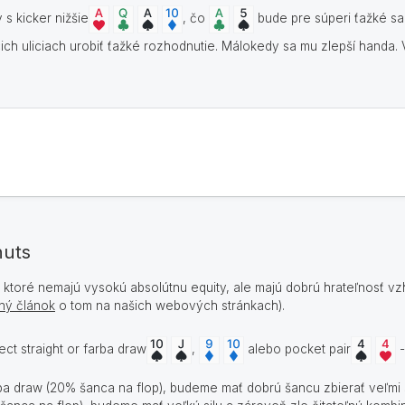
 s kicker nižšie
, čo
bude pre súperi ťažké sa
ich uliciach urobiť ťažké rozhodnutie. Málokedy sa mu zlepší handa
nuts
 ktoré nemajú vysokú absolútnu equity, ale majú dobrú hrateľnosť v
ný článok
o tom na našich webových stránkach).
ect straight or farba draw
,
alebo pocket pair
-
a draw (20% šanca na flop), budeme mať dobrú šancu zbierať veľmi s