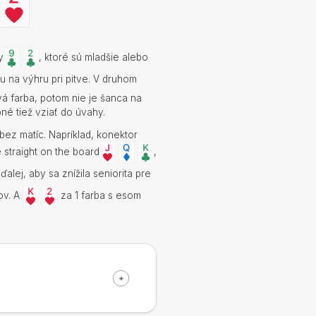
y
, ktoré sú mladšie alebo
 na výhru pri pitve. V druhom
vá farba, potom nie je šanca na
ebné tiež vziať do úvahy.
bez matíc. Napríklad, konektor
e straight on the board
,
ďalej, aby sa znížila seniorita pre
ov. A
za 1 farba s esom