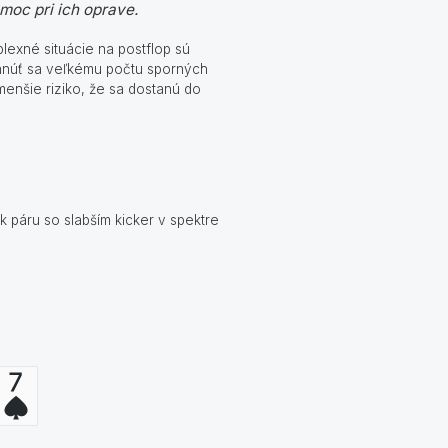
moc pri ich oprave.
lexné situácie na postflop sú
hnúť sa veľkému počtu sporných
menšie riziko, že sa dostanú do
k páru so slabším kicker v spektre