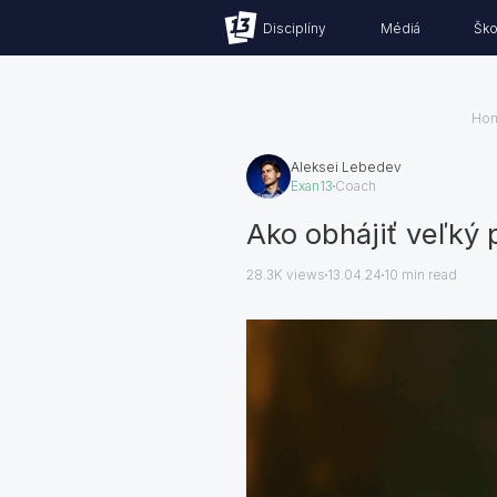
Disciplíny
Médiá
Ško
Ho
Aleksei Lebedev
Exan13
Coach
Ako obhájiť veľký 
28.3K views
13.04.24
10
min read