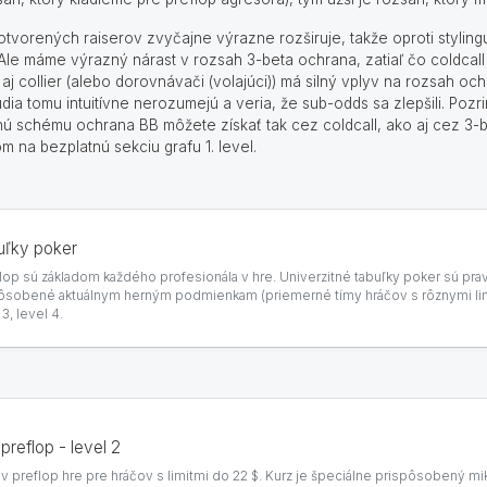
otvorených raiserov zvyčajne výrazne rozširuje, takže oproti styli
Ale máme výrazný nárast v rozsah 3-beta ochrana, zatiaľ čo coldcall 
 aj collier (alebo dorovnávači (volajúci)) má silný vplyv na rozsah o
dia tomu intuitívne nerozumejú a veria, že sub-odds sa zlepšili. Pozr
ú schému ochrana BB môžete získať tak cez coldcall, ako aj cez 3-b
 na bezplatnú sekciu grafu 1. level.
uľky poker
flop sú základom každého profesionála v hre. Univerzitné tabuľky poker sú pra
spôsobené aktuálnym herným podmienkam (priemerné tímy hráčov s rôznymi lim
 3, level 4.
preflop - level 2
 v preflop hre pre hráčov s limitmi do 22 $. Kurz je špeciálne prispôsobený mi