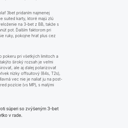
blaf 3bet pridaním najmenej
 suited karty, ktoré majú zlú
reloženie na 3-bet z BB, takže s
núť pot. Ďalším faktorom pri
ie ruky, pokojne hrať plus cez
o pokeru pri všetkých limitoch a
takýto široký rozsah je veľmi
rovať, ale aj ďalej polarizovať
vek nízky offsuitový (84s, T2s),
avná vec nie je naliať ju na post-
stred pozície (vs MP), s malými
proti súperi so zvýšeným 3-bet
etko v rade.