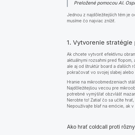
Preložené pomocou AI. Ospr
Jednou z najdôležitejších tém je oc
musíme čo najviac znížiť.
1. Vytvorenie stratégie
Ak chcete vytvoriť efektívnu obran
aktuálnymi rozsahmi pred flopom, 
ale aj od štruktúr board a ďalších 
pokračovať vo svojej slabej alebo
Hranie na mikroobmedzeniach stále 
Najdôležitejšou vecou pre mikroob
potrebné vymýšľať obzvlášť mazané 
Nerobte to! Zatiaľ čo sa učíte hrať
Nepoužívajte blaf na emócie, ak v
Ako hrať coldcall proti rôz