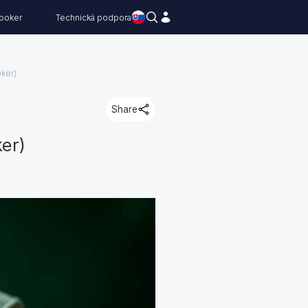
 poker
Technická podpora
oker)
Share
ker)