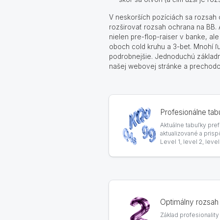
V neskorších pozíciách sa rozsah 
rozširovať rozsah ochrana na BB. 
nielen pre-flop-raiser v banke, ale
oboch cold kruhu a 3-bet. Mnohí ľu
podrobnejšie. Jednoduchú základn
našej webovej stránke a prechodom
Profesionálne tab
Aktuálne tabuľky pre
aktualizované a pri
Level 1, level 2, level
Optimálny rozsah 
Základ profesionality