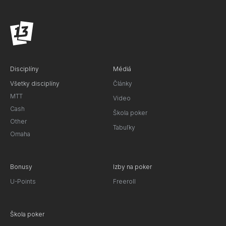
Disciplíny
Médiá
Všetky disciplíny
Články
MTT
Video
Cash
Škola poker
Other
Tabuľky
Omaha
Bonusy
Izby na poker
U-Points
Freeroll
Škola poker