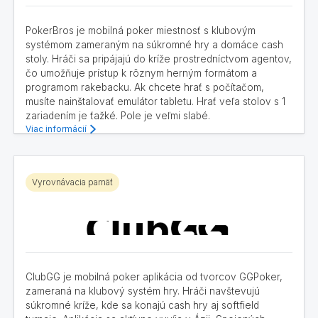
PokerBros je mobilná poker miestnosť s klubovým
systémom zameraným na súkromné hry a domáce cash
stoly. Hráči sa pripájajú do kríže prostredníctvom agentov,
čo umožňuje prístup k rôznym herným formátom a
programom rakebacku. Ak chcete hrať s počítačom,
musíte nainštalovať emulátor tabletu. Hrať veľa stolov s 1
zariadením je ťažké. Pole je veľmi slabé.
Viac informácií
Vyrovnávacia pamäť
ClubGG je mobilná poker aplikácia od tvorcov GGPoker,
zameraná na klubový systém hry. Hráči navštevujú
súkromné kríže, kde sa konajú cash hry aj softfield