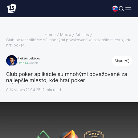
Home
Media
Articles
Club poker aplikácie sú mnohými považované za najlepšie miesto, kde
hrať poker
Aleksei Lebedev
Share
Exan13
Coach
Club poker aplikácie sú mnohými považované za
najlepšie miesto, kde hrať poker
8.1K views
21.04.25
12
min read