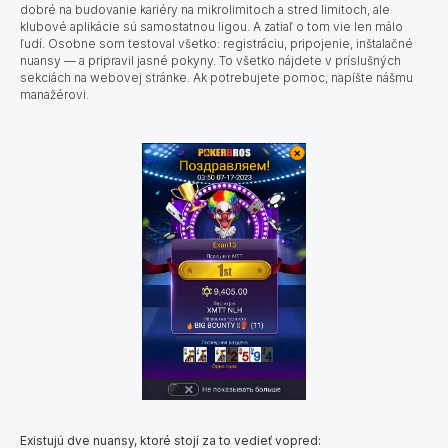
dobré na budovanie kariéry na mikrolimitoch a stred limitoch, ale
klubové aplikácie sú samostatnou ligou. A zatiaľ o tom vie len málo
ľudí. Osobne som testoval všetko: registráciu, pripojenie, inštalačné
nuansy — a pripravil jasné pokyny. To všetko nájdete v príslušných
sekciách na webovej stránke. Ak potrebujete pomoc, napíšte nášmu
manažérovi.
Existujú dve nuansy, ktoré stojí za to vedieť vopred: