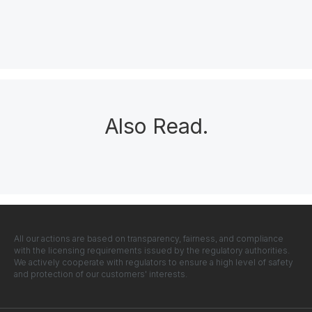
Also Read
.
All our actions are based on transparency, fairness, and compliance
with the licensing requirements issued by the regulatory authorities.
We actively cooperate with regulators to ensure a high level of safety
and protection of our customers' interests.