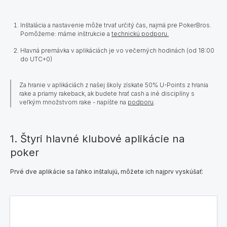
Inštalácia a nastavenie môže trvať určitý čas, najmä pre PokerBros.
Pomôžeme: máme inštrukcie a
technickú podporu.
Hlavná premávka v aplikáciách je vo večerných hodinách (od 18:00
do UTC+0)
Za hranie v aplikáciách z našej školy získate 50% U-Points z hrania
rake a priamy rakeback, ak budete hrať cash a iné disciplíny s
veľkým množstvom rake - napíšte na
podporu
.
1. Štyri hlavné klubové aplikácie na
poker
Prvé dve aplikácie sa ľahko inštalujú, môžete ich najprv vyskúšať: