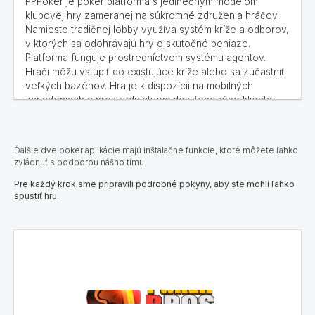
PPPoker je poker platforma s jedinečným modelom
klubovej hry zameranej na súkromné združenia hráčov.
Namiesto tradičnej lobby využíva systém kríže a odborov,
v ktorých sa odohrávajú hry o skutočné peniaze.
Platforma funguje prostredníctvom systému agentov.
Hráči môžu vstúpiť do existujúce kríže alebo sa zúčastniť
veľkých bazénov. Hra je k dispozícii na mobilných
zariadeniach a prostredníctvom desktopového klienta.
Hlavnými formátmi sú cache, MTT, spin a čínsky ananás.
Bezpečnosť, vyrovnanie a podpora závisia od
konkrétneho agenta alebo správy klubu, preto je dôležité
Ďalšie dve poker aplikácie majú inštalačné funkcie, ktoré môžete ľahko
vybrať si dôveryhodných partnerov.
zvládnuť s podporou nášho tímu.
Viac informácií
Pre každý krok sme pripravili podrobné pokyny, aby ste mohli ľahko
spustiť hru.