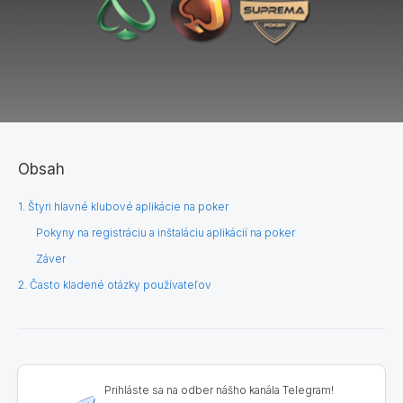
Obsah
1. Štyri hlavné klubové aplikácie na poker
Pokyny na registráciu a inštaláciu aplikácií na poker
Záver
2. Často kladené otázky používateľov
Prihláste sa na odber nášho kanála Telegram!