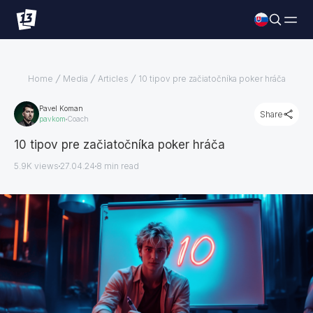
Home
Media
Articles
10 tipov pre začiatočníka poker hráča
Pavel Koman
Share
pavkom
Coach
10 tipov pre začiatočníka poker hráča
5.9K views
27.04.24
8
min read