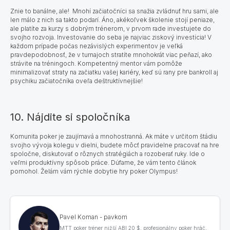
Znie to banálne, ale!
Mnohí začiatočníci sa snažia zvládnuť hru sami, ale
len málo z nich sa takto podarí. Áno, akékoľvek školenie stojí peniaze,
ale platíte za kurzy s dobrým trénerom, v prvom rade investujete do
svojho rozvoja.
Investovanie do seba
je najviac ziskový investícia! V
každom prípade počas nezávislých experimentov je veľká
pravdepodobnosť, že v turnajoch stratíte mnohokrát viac peňazí, ako
strávite na tréningoch. Kompetentný mentor vám pomôže
minimalizovať straty na začiatku vašej kariéry, keď sú rany pre bankroll aj
psychiku začiatočníka oveľa deštruktívnejšie!
10. Nájdite si spoločníka
Komunita poker je zaujímavá a mnohostranná. Ak máte v určitom štádiu
svojho vývoja kolegu v dielni, budete môcť pravidelne pracovať na hre
spoločne, diskutovať o rôznych stratégiách a rozoberať ruky. Ide o
veľmi produktívny spôsob práce. Dúfame, že vám tento článok
pomohol. Želám vám rýchle dobytie hry poker Olympus!
Pavel Koman - pavkom
MTT poker tréner nižší ABI 20 $, profesionálny poker hráč,