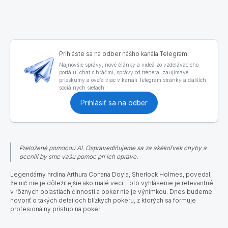
Prihláste sa na odber nášho kanála Telegram!
Najnovšie správy, nové články a videá zo vzdelávacieho
portálu, chat s hráčmi, správy od trénera, zaujímavé
prieskumy a oveľa viac v kanáli Telegram stránky a ďalších
sociálnych sieťach.
Prihlásiť sa na odber
Preložené pomocou AI. Ospravedlňujeme sa za akékoľvek chyby a
ocenili by sme vašu pomoc pri ich oprave.
Legendárny hrdina Arthura Conana Doyla, Sherlock Holmes, povedal,
že nič nie je dôležitejšie ako malé veci. Toto vyhlásenie je relevantné
v rôznych oblastiach činnosti a poker nie je výnimkou. Dnes budeme
hovoriť o takých detailoch blízkych pokeru, z ktorých sa formuje
profesionálny prístup na poker.