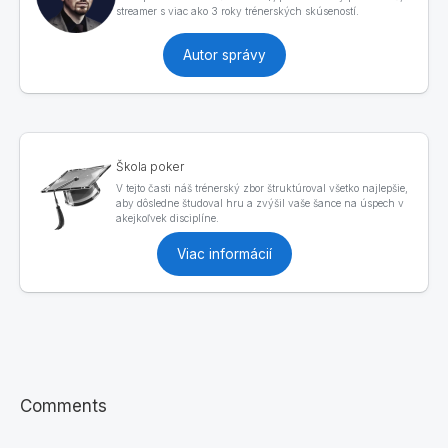
streamer s viac ako 3 roky trénerských skúseností.
Autor správy
Škola poker
V tejto časti náš trénerský zbor štruktúroval všetko najlepšie,
aby dôsledne študoval hru a zvýšil vaše šance na úspech v
akejkoľvek disciplíne.
Viac informácií
Comments