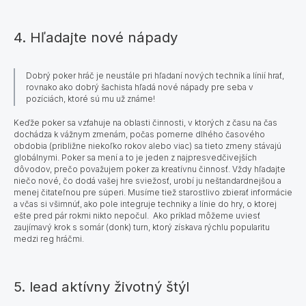
4. Hľadajte nové nápady
Dobrý poker hráč je neustále pri hľadaní nových techník a línií hrať,
rovnako ako dobrý šachista hľadá nové nápady pre seba v
pozíciách, ktoré sú mu už známe!
Keďže poker sa vzťahuje na oblasti činnosti, v ktorých z času na čas
dochádza k vážnym zmenám, počas pomerne dlhého časového
obdobia (približne niekoľko rokov alebo viac) sa tieto zmeny stávajú
globálnymi. Poker sa mení a to je jeden z najpresvedčivejších
dôvodov, prečo považujem poker za kreatívnu činnosť. Vždy hľadajte
niečo nové, čo dodá vašej hre sviežosť, urobí ju neštandardnejšou a
menej čitateľnou pre súperi. Musíme tiež starostlivo zbierať informácie
a včas si všimnúť, ako pole integruje techniky a línie do hry, o ktorej
ešte pred pár rokmi nikto nepočul. Ako príklad môžeme uviesť
zaujímavý krok s somár (donk) turn, ktorý získava rýchlu popularitu
medzi reg hráčmi.
5. lead aktívny životný štýl