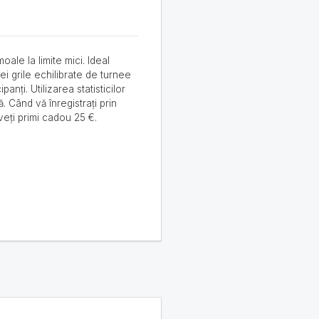
le la limite mici. Ideal
ei grile echilibrate de turnee
anți. Utilizarea statisticilor
 Când vă înregistrați prin
 veți primi cadou 25 €.