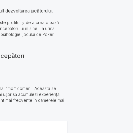
ult dezvoltarea jucătorului.
ște profitul și de a crea o bază
 începătorului în sine. La urma
 psihologiei jocului de Poker.
ncepători
e mai "moi" domenii. Aceasta se
mai ușor să acumulezi experiență,
sunt mai frecvente în camerele mai