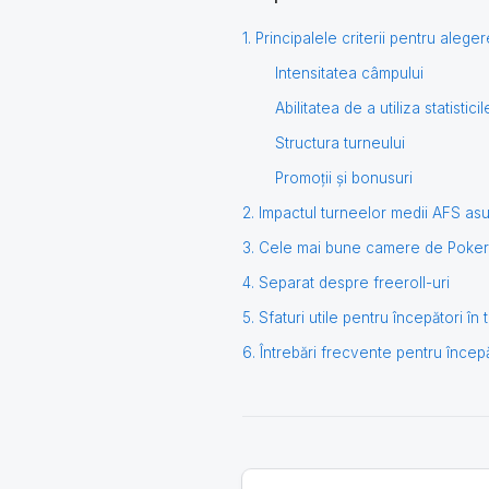
1. Principalele criterii pentru aleg
Intensitatea câmpului
Abilitatea de a utiliza statisticil
Structura turneului
Promoții și bonusuri
2. Impactul turneelor medii AFS asu
3. Cele mai bune camere de Poker 
4. Separat despre freeroll-uri
5. Sfaturi utile pentru începători î
6. Întrebări frecvente pentru începă