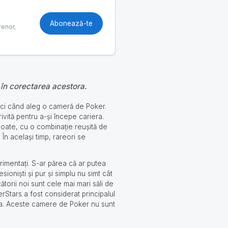
Abonează-te
renor,
 în corectarea acestora.
unci când aleg o cameră de Poker.
vită pentru a-și începe cariera.
poate, cu o combinație reușită de
 În același timp, rareori se
erimentați. S-ar părea că ar putea
sioniști și pur și simplu nu simt cât
torii noi sunt cele mai mari săli de
rStars a fost considerat principalul
alma. Aceste camere de Poker nu sunt