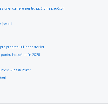
erea unei camere pentru jucătorii începători
e jocului
pra progresului începătorilor
pentru începători în 2025
n turnee și cash Poker
tori