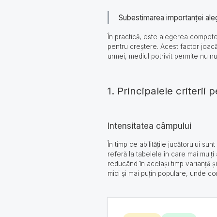
Subestimarea importanței alege
În practică, este alegerea competen
pentru creștere. Acest factor joacă u
urmei, mediul potrivit permite nu nu
1. Principalele criteri
Intensitatea câmpului
În timp ce abilitățile jucătorului s
referă la tabelele în care mai mulți
reducând în același timp varianță ș
mici și mai puțin populare, unde co