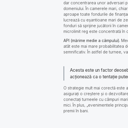
dar concentrarea unor adversari pu
domeniului. În camerele mari, chiar ș
aproape toate fondurile de finanțar
lucrează cu eșantioane mari de zeci 
fonduri să sprijine jucătorii în ca
microlimit reg este concentrată în 
API (mărime medie a câmpului).
Medi
atât este mai mare probabilitatea d
semnificativ. În astfel de turnee, v
Acesta este un factor deosebit
acționează ca o tentație puter
O strategie mult mai corectă este a
asigurați o creștere și o dezvoltare 
conectați turneele cu câmpuri mari 
mici. În plus, „evenimentele princi
premii în bani.