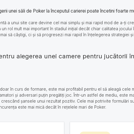
rii unei săli de Poker la începutul carierei poate încetini foarte m
tă a unui site care devine cel mai simplu și mai rapid mod de a-ți cre
n rol mult mai important în stadiul inițial decât chiar calitatea jocului
mai să câștigi, ci și să progresezi mai rapid în înțelegerea strategiei și
i pentru alegerea unei camere pentru jucătorii î
unt doar în curs de formare, este mai profitabil pentru el să aleagă cel
 amatori și adversari puțin pregătiți joc. Într-un astfel de mediu, este 
i crescând șansele unui rezultat pozitiv. Cele mai potrivite formulări 
ncurența este mai mică decât în rețelele mari de Poker.