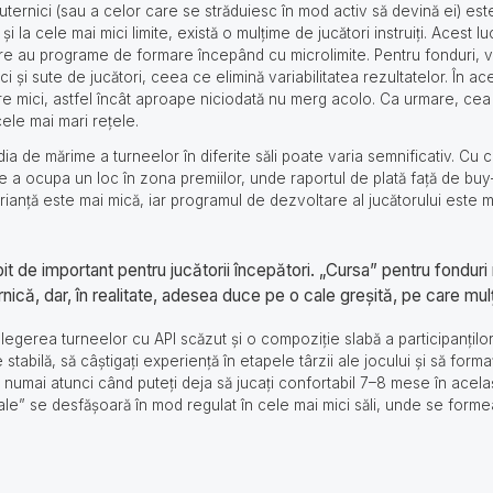
ternici (sau a celor care se străduiesc în mod activ să devină ei) est
i la cele mai mici limite, există o mulțime de jucători instruiți. Acest 
e au programe de formare începând cu microlimite. Pentru fonduri, var
și sute de jucători, ceea ce elimină variabilitatea rezultatelor. În acel
mere mici, astfel încât aproape niciodată nu merg acolo. Ca urmare, cea
cele mai mari rețele.
a de mărime a turneelor în diferite săli poate varia semnificativ. Cu cât
e a ocupa un loc în zona premiilor, unde raportul de plată față de buy
arianță este mai mică, iar programul de dezvoltare al jucătorului este ma
 de important pentru jucătorii începători. „Cursa” pentru fonduri ma
nică, dar, în realitate, adesea duce pe o cale greșită, pe care mul
legerea turneelor cu API scăzut și o compoziție slabă a participanțil
stabilă, să câștigați experiență în etapele târzii ale jocului și să forma
numai atunci când puteți deja să jucați confortabil 7–8 mese în același 
pale” se desfășoară în mod regulat în cele mai mici săli, unde se forme