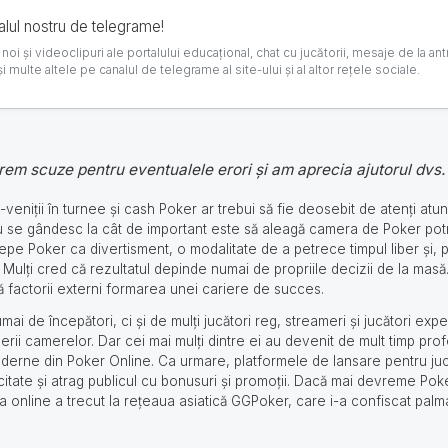
alul nostru de telegrame!
e noi și videoclipuri ale portalului educațional, chat cu jucătorii, mesaje de la ant
 multe altele pe canalul de telegrame al site-ului și al altor rețele sociale.
rem scuze pentru eventualele erori și am aprecia ajutorul dvs.
veniții în turnee și cash Poker ar trebui să fie deosebit de atenți at
nu se gândesc la cât de important este să aleagă camera de Poker potri
pe Poker ca divertisment, o modalitate de a petrece timpul liber și, 
 Mulți cred că rezultatul depinde numai de propriile decizii de la masă.
ă factorii externi formarea unei cariere de succes.
i de începători, ci și de mulți jucători reg, streameri și jucători exp
erii camerelor. Dar cei mai mulți dintre ei au devenit de mult timp profe
oderne din Poker Online. Ca urmare, platformele de lansare pentru jucă
citate și atrag publicul cu bonusuri și promoții. Dacă mai devreme Poke
rea online a trecut la rețeaua asiatică GGPoker, care i-a confiscat p