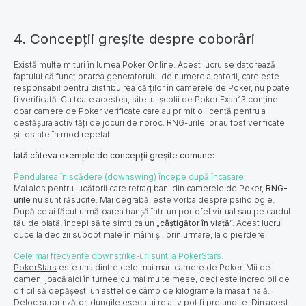
4. Concepții greșite despre coborâri
Există multe mituri în lumea Poker Online. Acest lucru se datorează
faptului că funcționarea generatorului de numere aleatorii, care este
responsabil pentru distribuirea cărților în
camerele de Poker
, nu poate
fi verificată. Cu toate acestea, site-ul școlii de Poker Exan13 conține
doar camere de Poker verificate care au primit o licență pentru a
desfășura activități de jocuri de noroc. RNG-urile lor au fost verificate
și testate în mod repetat.
Iată câteva exemple de concepții greșite comune:
Pendularea în scădere (downswing) începe după încasare.
Mai ales pentru jucătorii care retrag bani din camerele de Poker,
RNG-
urile
nu sunt răsucite. Mai degrabă, este vorba despre psihologie.
După ce ai făcut următoarea tranșă într-un portofel virtual sau pe cardul
tău de plată, începi să te simți ca un „
câștigător în viață
”. Acest lucru
duce la decizii suboptimale în mâini și, prin urmare, la o pierdere.
Cele mai frecvente downstrike-uri sunt la PokerStars.
PokerStars
este una dintre cele mai mari camere de Poker. Mii de
oameni joacă aici în turnee cu mai multe mese, deci este incredibil de
dificil să depășești un astfel de câmp de kilograme la masa finală.
Deloc surprinzător, dungile eșecului relativ pot fi prelungite. Din acest