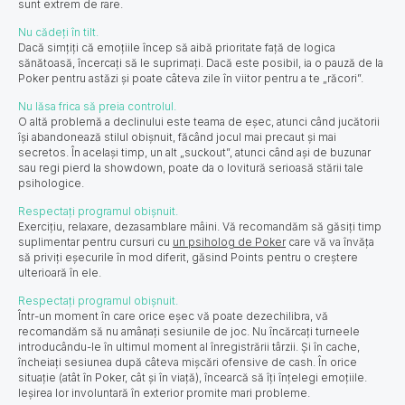
sunt extrem de rare.
Nu cădeți în tilt.
Dacă simțiți că emoțiile încep să aibă prioritate față de logica
sănătoasă, încercați să le suprimați. Dacă este posibil, ia o pauză de la
Poker pentru astăzi și poate câteva zile în viitor pentru a te „răcori”.
Nu lăsa frica să preia controlul.
O altă problemă a declinului este teama de eșec, atunci când jucătorii
își abandonează stilul obișnuit, făcând jocul mai precaut și mai
secretos. În același timp, un alt „suckout”, atunci când ași de buzunar
sau regi pierd la showdown, poate da o lovitură serioasă stării tale
psihologice.
Respectați programul obișnuit.
Exercițiu, relaxare, dezasamblare mâini. Vă recomandăm să găsiți timp
suplimentar pentru cursuri cu
un psiholog de Poker
care vă va învăța
să priviți eșecurile în mod diferit, găsind Points pentru o creștere
ulterioară în ele.
Respectați programul obișnuit.
Într-un moment în care orice eșec vă poate dezechilibra, vă
recomandăm să nu amânați sesiunile de joc. Nu încărcați turneele
introducându-le în ultimul moment al înregistrării târzii. Și în cache,
încheiați sesiunea după câteva mișcări ofensive de cash. În orice
situație (atât în Poker, cât și în viață), încearcă să îți înțelegi emoțiile.
Ieșirea lor involuntară în exterior promite mari probleme.