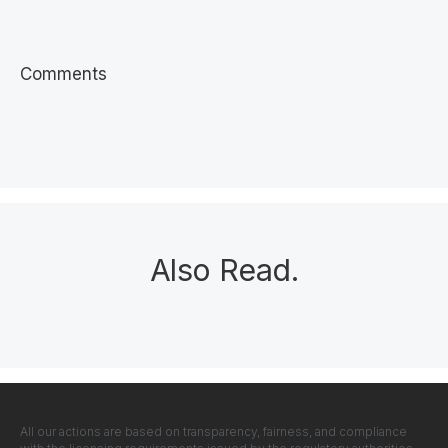
Comments
Also Read
.
All our actions are based on transparency, fairness, and compliance