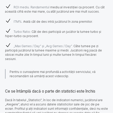
ROI mediu. Randamentul
mediu al investiției ca procent. Cu cât
această cifră este mai mare, cu atât jucătorul are mai mult succes.
ITM%.
Arată cât de des intră jucătorul în zona premiilor.
Turbo Ratio
: Cât de des participă un jucător la turnee turbo și
hiper-turbo ca procent.
„Max Games / Day” și „Avg Games / Day”.
Câte turnee pe zi
participă jucătorul la turnee maxime și medii. Jucătorii reg joacă de
obicei multe zile în timpul lunii și multe turnee în timpul fiecărei
sesiuni.
Pentru o cunoaștere mai profundă a activității serviciului, vă
recomandăm să urmăriți acest videoclip.
Ce se întâmplă dacă o parte din statistici este închis
Dacă în tabelul „Statistici”, în loc de indicatori numerici, jucătorul are
„Alegere”, atunci el a ascuns datele statisticilor sale de joc de pe
ecran. Profitul și alți indicatori sunt informații confidențiale, deci nu este
surprinzător faptul că unii
jucători
nu doresc ca aceste date să fie