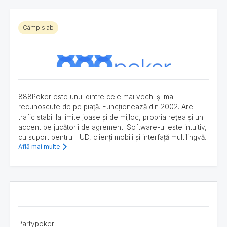
Câmp slab
888Poker este unul dintre cele mai vechi și mai
recunoscute de pe piață. Funcționează din 2002. Are
trafic stabil la limite joase și de mijloc, propria rețea și un
accent pe jucătorii de agrement. Software-ul este intuitiv,
cu suport pentru HUD, clienți mobili și interfață multilingvă.
Află mai multe
Partypoker