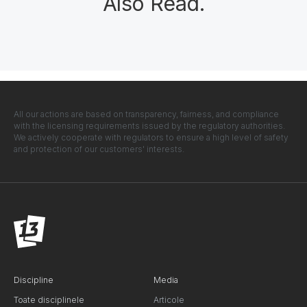
Also Read
.
All our actions are based on transparency, fairness, and compliance
with the licensing requirements issued by the regulatory authorities.
We actively cooperate with regulators to ensure a high level of safety
and protection of our customers' interests.
Discipline
Media
Toate disciplinele
Articole