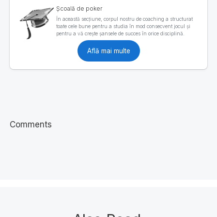
Școală de poker
În această secțiune, corpul nostru de coaching a structurat
toate cele bune pentru a studia în mod consecvent jocul și
pentru a vă crește șansele de succes în orice disciplină.
Află mai multe
Comments