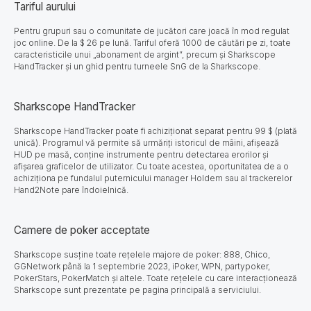
Tariful aurului
Pentru grupuri sau o comunitate de jucători care joacă în mod regulat
joc online. De la $ 26 pe lună. Tariful oferă 1000 de căutări pe zi, toate
caracteristicile unui „abonament de argint”, precum și Sharkscope
HandTracker și un ghid pentru turneele SnG de la Sharkscope.
Sharkscope HandTracker
Sharkscope HandTracker poate fi achiziționat separat pentru 99 $
(plată
unică). Programul vă permite să urmăriți istoricul de mâini, afișează
HUD pe masă, conține instrumente pentru detectarea erorilor și
afișarea graficelor de utilizator. Cu toate acestea, oportunitatea de a o
achiziționa pe fundalul puternicului manager Holdem sau al trackerelor
Hand2Note pare îndoielnică.
Camere de poker acceptate
Sharkscope susține toate rețelele majore de poker: 888, Chico,
GGNetwork până la 1 septembrie 2023, iPoker, WPN, partypoker,
PokerStars, PokerMatch și altele. Toate rețelele cu care interacționează
Sharkscope sunt prezentate pe pagina principală a serviciului.