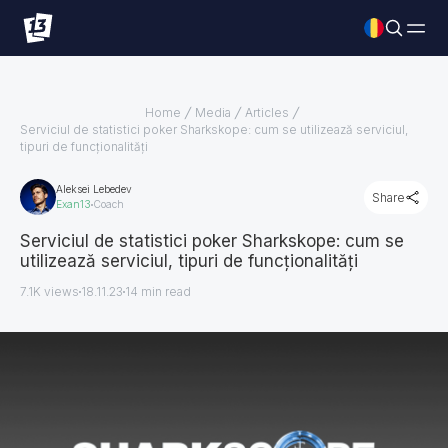
Home
Media
Articles
Serviciul de statistici poker Sharkskope: cum se utilizează serviciul,
tipuri de funcționalități
Aleksei Lebedev
Share
Exan13
Coach
Serviciul de statistici poker Sharkskope: cum se
utilizează serviciul, tipuri de funcționalități
7.1K views
18.11.23
14
min read