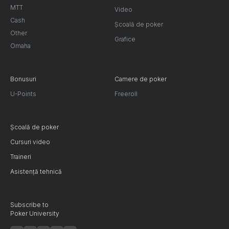
MTT
Video
Cash
Școală de poker
Other
Grafice
Omaha
Bonusuri
Camere de poker
U-Points
Freeroll
Școală de poker
Cursuri video
Traineri
Asistență tehnică
Subscribe to
Poker University