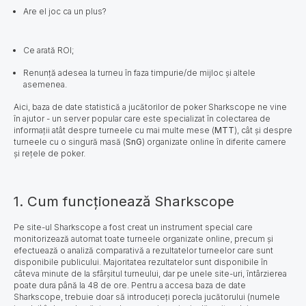
Are el joc ca un plus?
Ce arată ROI;
Renunță adesea la turneu în faza timpurie/de mijloc și altele
asemenea.
Aici, baza de date statistică a jucătorilor de poker Sharkscope ne vine
în ajutor - un server popular care este specializat în colectarea de
informații atât despre turneele cu mai multe mese (
MTT
), cât și despre
turneele cu o singură masă (
SnG
) organizate online în diferite camere
și rețele de poker.
1. Cum funcționează Sharkscope
Pe site-ul Sharkscope a fost creat un instrument special care
monitorizează automat toate turneele organizate online, precum și
efectuează o analiză comparativă a rezultatelor turneelor care sunt
disponibile publicului. Majoritatea rezultatelor sunt disponibile în
câteva minute de la sfârșitul turneului, dar pe unele site-uri, întârzierea
poate dura până la 48 de ore. Pentru a accesa baza de date
Sharkscope, trebuie doar să introduceți porecla jucătorului (numele