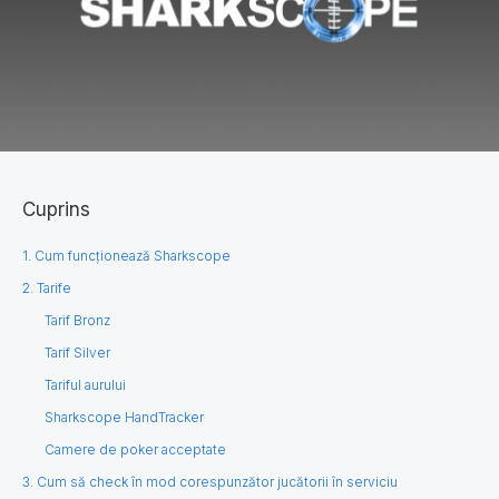
Cuprins
1. Cum funcționează Sharkscope
2. Tarife
Tarif Bronz
Tarif Silver
Tariful aurului
Sharkscope HandTracker
Camere de poker acceptate
3. Cum să check în mod corespunzător jucătorii în serviciu