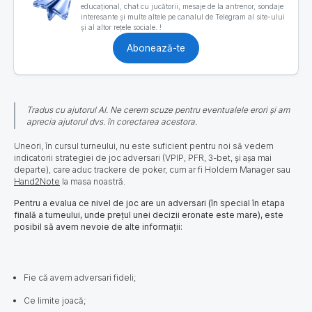
educațional, chat cu jucătorii, mesaje de la antrenor, sondaje
interesante și multe altele pe canalul de Telegram al site-ului
și al altor rețele sociale. !
Abonează-te
Tradus cu ajutorul AI. Ne cerem scuze pentru eventualele erori și am
aprecia ajutorul dvs. în corectarea acestora.
Uneori, în cursul turneului, nu este suficient pentru noi să vedem
indicatorii strategiei de joc adversari (VPIP, PFR, 3-bet, și așa mai
departe), care aduc trackere de poker, cum ar fi Holdem Manager sau
Hand2Note
la masa noastră
.
Pentru a evalua ce nivel de joc are un adversari (în special în etapa
finală a turneului, unde prețul unei decizii eronate este mare), este
posibil să avem nevoie de alte informații:
Fie că avem adversari fideli;
Ce limite joacă;