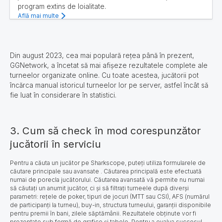
program extins de loialitate.
Află mai multe
Din august 2023, cea mai populară rețea până în prezent,
GGNetwork, a încetat să mai afișeze rezultatele complete ale
turneelor organizate online. Cu toate acestea, jucătorii pot
încărca manual istoricul turneelor lor pe server, astfel încât să
fie luat în considerare în statistici.
3. Cum să check în mod corespunzător
jucătorii în serviciu
Pentru a căuta un jucător pe Sharkscope, puteți utiliza formularele de
căutare principale sau avansate
. Căutarea principală este efectuată
numai de porecla jucătorului. Căutarea avansată vă permite nu numai
să căutați un anumit jucător, ci și să filtrați turneele după diverși
parametri: rețele de poker, tipuri de jocuri (MTT sau CSI), AFS (numărul
de participanți la turneu), buy-in, structura turneului, garanții disponibile
pentru premii în bani, zilele săptămânii. Rezultatele obținute vor fi
prezentate sub formă de grafice și tabele. Pentru a evalua succesul