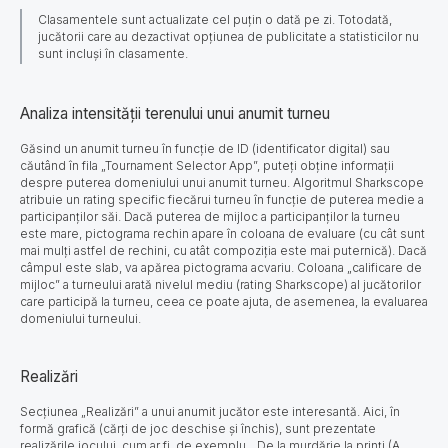
Clasamentele sunt actualizate cel puțin o dată pe zi. Totodată,
jucătorii care au dezactivat opțiunea de publicitate a statisticilor nu
sunt incluși în clasamente.
Analiza intensității terenului unui anumit turneu
Găsind un anumit turneu în funcție de ID (identificator digital) sau
căutând în fila „Tournament Selector App”, puteți obține informații
despre puterea domeniului unui anumit turneu.
Algoritmul Sharkscope
atribuie un rating specific fiecărui turneu
în funcție de puterea medie a
participanților săi. Dacă puterea de mijloc a participanților la turneu
este mare, pictograma rechin apare în coloana de evaluare (cu cât sunt
mai mulți astfel de rechini, cu atât compoziția este mai puternică). Dacă
câmpul este slab, va apărea pictograma acvariu. Coloana „calificare de
mijloc” a turneului arată nivelul mediu (rating Sharkscope) al jucătorilor
care participă la turneu, ceea ce poate ajuta, de asemenea, la evaluarea
domeniului turneului.
Realizări
Secțiunea „Realizări” a unui anumit jucător este interesantă. Aici, în
formă grafică (cărți de joc deschise și închis), sunt prezentate
realizările jocului, cum ar fi, de exemplu, „De la murdărie la prinți (A