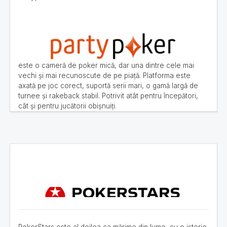
este o cameră de poker mică, dar una dintre cele mai
vechi și mai recunoscute de pe piață. Platforma este
axată pe joc corect, suportă serii mari, o gamă largă de
turnee și rakeback stabil. Potrivit atât pentru începători,
cât și pentru jucătorii obișnuiți.
Află mai multe
PokerStars este al doilea ca mărime din lume, cu o istorie