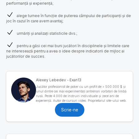
performanță și experiență;
alege turnee în funcție de puterea câmpului de participanți și de
joc în cazul în care avem avantaj;
urmăriți și analizați statisticile dvs.;
pentru a găsi cei mai buni jucători în disciplinele și limitele care
ne interesează pentru a avea o idee despre indicatorii de mijloc ai
jucătorilor de succes.
Alexey Lebedev - Exan13
Jucător profesionist de poker cu un profit de > 500.000 $ și
unul dintre cei mai experimentați antrenori vorbitori de limbă
rusă. Peste 4.000 de instruiri individuale și zece ani de
experiență. Autor de cursuri video. Proprietarul site-ului web.
Scrie-ne