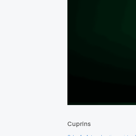
Cuprins