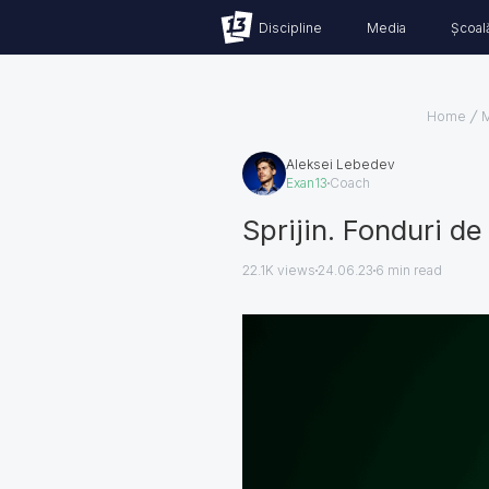
Discipline
Media
Școal
Home
Aleksei Lebedev
Exan13
Coach
Sprijin. Fonduri de
22.1K views
24.06.23
6
min read