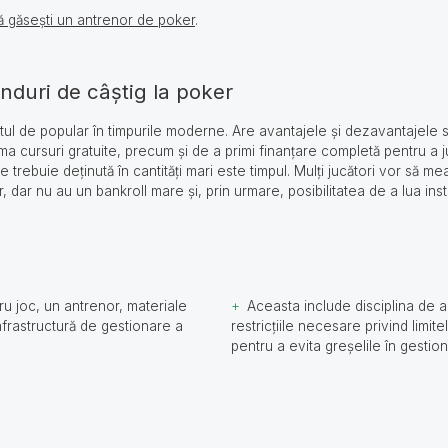
 găsești un antrenor de poker
.
onduri de câștig la poker
 de popular în timpurile moderne. Are avantajele și dezavantajele sal
ma cursuri gratuite, precum și de a primi finanțare completă pentru a 
 trebuie deținută în cantități mari este timpul. Mulți jucători vor să me
dar nu au un bankroll mare și, prin urmare, posibilitatea de a lua instru
u joc, un antrenor, materiale
Aceasta include disciplina de 
nfrastructură de gestionare a
restricțiile necesare privind limite
pentru a evita greșelile în gestio