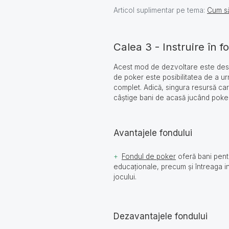
Articol suplimentar pe tema:
Cum să
Calea 3 - Instruire în f
Acest mod de dezvoltare este destul
de poker este posibilitatea de a ur
complet. Adică, singura resursă care
câștige bani de acasă jucând poker, 
Avantajele fondului
Fondul de poker
oferă bani pentr
educaționale, precum și întreaga i
jocului.
Dezavantajele fondului