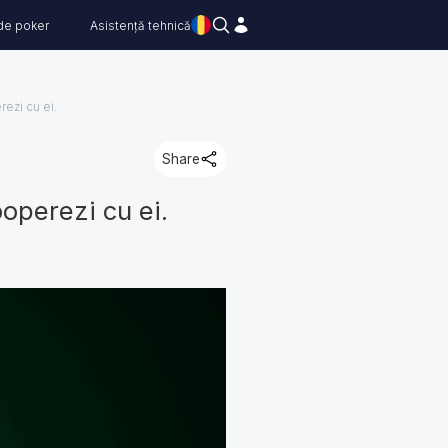
de poker
Asistență tehnică
rezi cu ei.
Share
ooperezi cu ei.