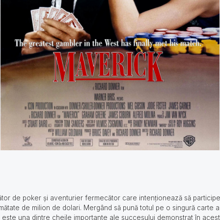
ător de poker și aventurier fermecător care intenționează să partici
umătate de milion de dolari. Mergând să pună totul pe o singură carte 
 este una dintre cheile importante ale succesului demonstrat în acest 