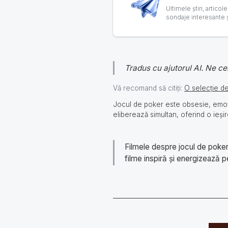
Ultimele știri, articol
sondaje interesante și
Tradus cu ajutorul AI. Ne ce
Vă recomand să citiți:
O selecție de
Jocul de poker
este obsesie, emoție
eliberează simultan, oferind o ieșire
Filmele despre jocul de poker
filme inspiră și energizează p