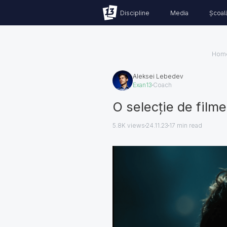
Discipline
Media
Școal
Hom
Aleksei Lebedev
Exan13
Coach
O selecție de film
5.8K views
24.11.23
17
min read