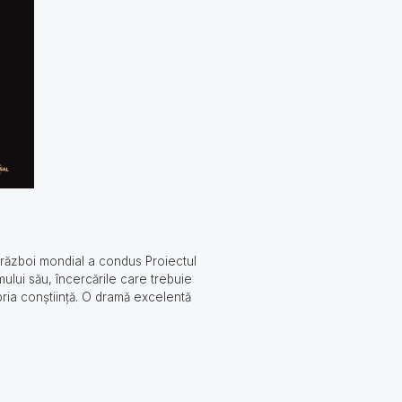
 război mondial a condus Proiectul
ului său, încercările care trebuie
opria conștiință. O dramă excelentă