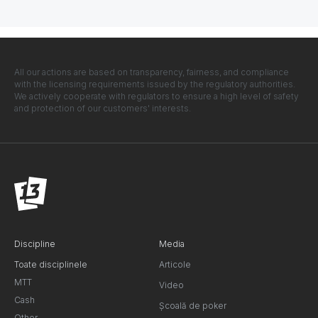
All our actions are based on transparency, fairness, and compliance
with the licensing requirements issued by the regulatory authorities.
We actively cooperate with regulators to ensure a high level of safety
and protection of our customers' interests.
Discipline
Media
Toate disciplinele
Articole
MTT
Video
Cash
Școală de poker
Other