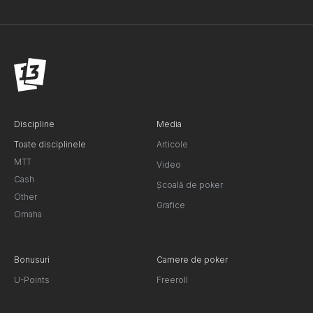
Discipline
Media
Toate disciplinele
Articole
MTT
Video
Cash
Școală de poker
Other
Grafice
Omaha
Bonusuri
Camere de poker
U-Points
Freeroll