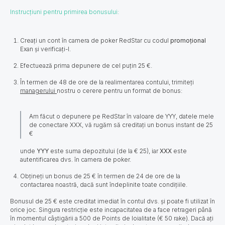
Instrucțiuni pentru primirea bonusului:
Creați un cont în camera de poker RedStar cu codul
promoțional
Exan și verificați-l.
Efectuează prima depunere de cel puțin 25 €.
În termen de 48 de ore de la realimentarea contului, trimiteți
managerului
nostru o cerere pentru un format de bonus:
Am făcut o depunere pe RedStar în valoare de YYY, datele mele
de conectare XXX, vă rugăm să creditați un bonus instant de 25
€
unde
YYY
este suma depozitului (de la € 25), iar
XXX
este
autentificarea dvs. în camera de poker.
Obțineți un bonus de 25 € în termen de 24 de ore de la
contactarea noastră, dacă sunt îndeplinite toate condițiile.
Bonusul de 25 € este creditat imediat în contul dvs. și poate fi utilizat în
orice joc. Singura restricție este incapacitatea de a face retrageri până
în momentul câștigării a 500 de Points de loialitate (€ 50 rake). Dacă ați