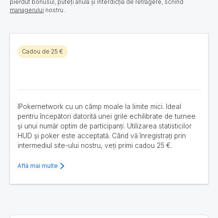
pierdut bonusul, puteți anula și interdicția de retragere, scriind
managerului
nostru.
Cadou de 25 €
IPokernetwork cu un câmp moale la limite mici. Ideal
pentru începători datorită unei grile echilibrate de turnee
și unui număr optim de participanți. Utilizarea statisticilor
HUD și poker este acceptată. Când vă înregistrați prin
intermediul site-ului nostru, veți primi cadou 25 €.
Află mai multe