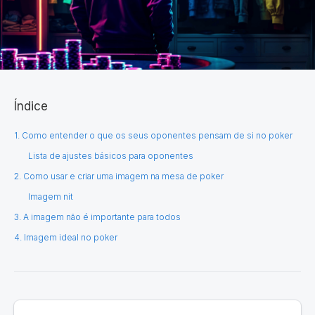
Índice
1. Como entender o que os seus oponentes pensam de si no poker
Lista de ajustes básicos para oponentes
2. Como usar e criar uma imagem na mesa de poker
Imagem nit
3. A imagem não é importante para todos
4. Imagem ideal no poker