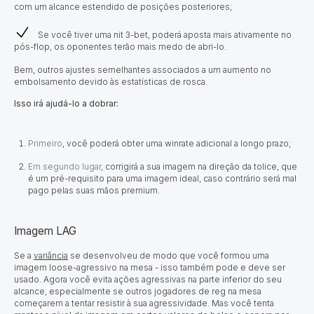
com um alcance estendido de posições posteriores;
Se você tiver uma nit 3-bet, poderá aposta mais ativamente no
pós-flop, os oponentes terão mais medo de abri-lo.
Bem, outros ajustes semelhantes associados a um aumento no
embolsamento devido às estatísticas de rosca.
Isso irá ajudá-lo a dobrar:
Primeiro
, você poderá obter uma winrate adicional a longo prazo;
Em segundo lugar
, corrigirá a sua imagem na direção da tolice, que
é um pré-requisito para uma imagem ideal, caso contrário será mal
pago pelas suas mãos premium.
Imagem LAG
Se a
variância
se desenvolveu de modo que você formou uma
imagem loose-agressivo na mesa - isso também pode e deve ser
usado. Agora você evita ações agressivas na parte inferior do seu
alcance, especialmente se outros jogadores de reg na mesa
começarem a tentar resistir à sua agressividade.
Mas você tenta