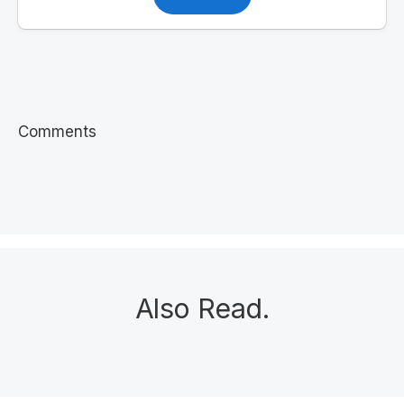
Comments
Also Read
.