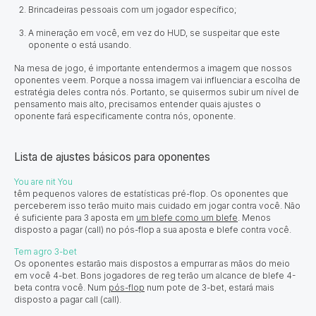
Brincadeiras pessoais com um jogador específico;
A mineração em você, em vez do HUD, se suspeitar que este
oponente o está usando.
Na mesa de jogo, é importante entendermos a imagem que nossos
oponentes veem. Porque a nossa imagem vai influenciar a escolha de
estratégia deles contra nós. Portanto, se quisermos subir um nível de
pensamento mais alto, precisamos entender quais ajustes o
oponente fará especificamente contra nós, oponente.
Lista de ajustes básicos para oponentes
You are nit You
têm pequenos valores de estatísticas pré-flop. Os oponentes que
perceberem isso terão muito mais cuidado em jogar contra você. Não
é suficiente para 3 aposta em
um blefe como um blefe
. Menos
disposto a pagar (call) no pós-flop a sua aposta e blefe contra você.
Tem agro 3-bet
Os oponentes estarão mais dispostos a empurrar as mãos do meio
em você 4-bet. Bons jogadores de reg terão um alcance de blefe 4-
beta contra você. Num
pós-flop
num pote de 3-bet, estará mais
disposto a pagar call (call).