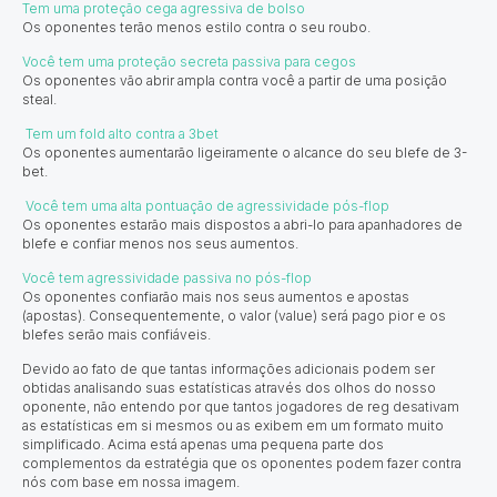
Tem uma proteção cega agressiva de bolso
Os oponentes terão menos estilo contra o seu roubo.
Você tem uma proteção secreta passiva para cegos
Os oponentes vão abrir ampla contra você a partir de uma posição
steal.
Tem um fold alto contra a 3bet
Os oponentes aumentarão ligeiramente o alcance do seu blefe de 3-
bet.
Você tem uma alta pontuação de agressividade pós-flop
Os oponentes estarão mais dispostos a abri-lo para apanhadores de
blefe e confiar menos nos seus aumentos.
Você tem agressividade passiva no pós-flop
Os oponentes confiarão mais nos seus aumentos e apostas
(apostas). Consequentemente, o valor (value) será pago pior e os
blefes serão mais confiáveis. ​​​​​​
Devido ao fato de que tantas informações adicionais podem ser
obtidas analisando suas estatísticas através dos olhos do nosso
oponente, não entendo por que tantos jogadores de reg desativam
as estatísticas em si mesmos ou as exibem em um formato muito
simplificado. Acima está apenas uma pequena parte dos
complementos da estratégia que os oponentes podem fazer contra
nós com base em nossa imagem.