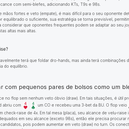
 alcance com semi-blefes, adicionando KTs, T9s e 98s.
mãos fortes e veto (empate), é mais difícil para o seu oponente de
r equilibrado o suficiente, sua estratégia se torna previsível, permi
na considerar que oponentes frequentes podem se adaptar ao seu jogo,
s altas mais altas.
ise?
vavelmente terá que foldar dro-hands, mas ainda terá combinações d
 do equilíbrio.
r com pequenos pares de bolsos como um bl
e no flop sem nenhum veto óbvio (draw). Em tais situações, é útil p
ed abriu com
um CO e recebeu uma 3-bet da BU. O flop veio
m check-raise de 4x. Em tal mesa (placa), seu alcance de velu-raise i
dequados em seu alcance (exceto 98s), então ele precisa procurar m
s candidatos, pois podem aumentar em veto (draw) no turn. Os conec