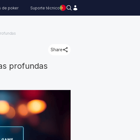
s de poker
Suporte técnico
profundas
Share
has profundas