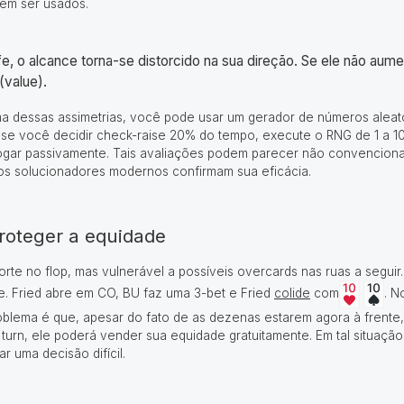
em ser usados.
 o alcance torna-se distorcido na sua direção. Se ele não aument
(value).
uma dessas assimetrias, você pode usar um gerador de números aleat
, se você decidir check-raise 20% do tempo, execute o RNG de 1 a 
 jogar passivamente. Tais avaliações podem parecer não convenciona
 os solucionadores modernos confirmam sua eficácia.
roteger a equidade
e no flop, mas vulnerável a possíveis overcards nas ruas a seguir. 
e. Fried abre em CO, BU faz uma 3-bet e Fried
colide
com
. 
oblema é que, apesar do fato de as dezenas estarem agora à frente, 
turn, ele poderá vender sua equidade gratuitamente. Em tal situaçã
 uma decisão difícil.