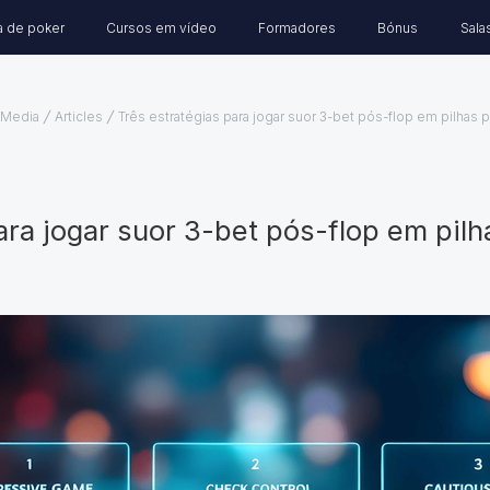
a de poker
Cursos em vídeo
Formadores
Bónus
Sala
Media
Articles
Três estratégias para jogar suor 3-bet pós-flop em pilhas 
ara jogar suor 3-bet pós-flop em pil