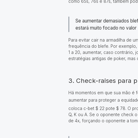
como 65s, 76s e 87s, também pod
Se aumentar demasiados blefe,
estará muito focado no valor 
Para evitar cair na armadilha de 
frequência do blefe. Por exemplo
1 a 20, aumentar, caso contrário,
estratégias antigas de poker, mas
3. Check-raises para p
Há momentos em que sua mão é fort
aumentar para proteger a equidad
coloca c-bet $ 22 pote $ 78. O pr
Q, K ou A. Se o oponente check o 
de 4x, forçando o oponente a tomar