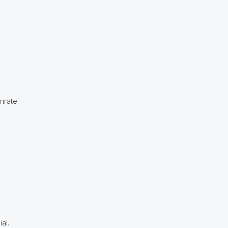
nrate.
al.