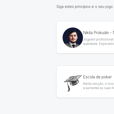
Siga estes princípios e o seu jogo 
Nikita Prokudin - 
Jogador profissional
qualidade. Especiali
Escola de poker
Nesta secção, o nos
e aumentar as suas h