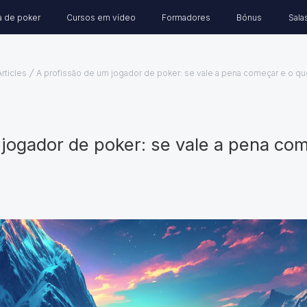
a de poker
Cursos em vídeo
Formadores
Bónus
Sala
Articles
A profissão de um jogador de poker: se vale a pena começar e o que
jogador de poker: se vale a pena com