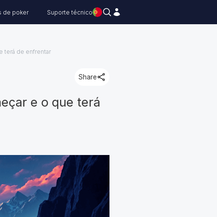
s de poker
Suporte técnico
 terá de enfrentar
Share
eçar e o que terá