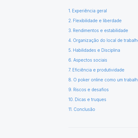
1. Experiência geral
2. Flexibilidade e liberdade
3. Rendimentos e estabilidade
4. Organização do local de trabal
5. Habilidades e Disciplina
6. Aspectos sociais
7. Eficiência e produtividade
8. O poker online como um trabal
9. Riscos e desafios
10. Dicas e truques
11. Conclusão