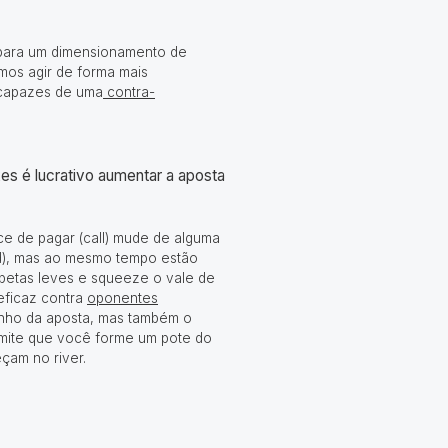
 para um dimensionamento de
mos agir de forma mais
ncapazes de uma
contra-
es é lucrativo aumentar a aposta
ce de pagar (call) mude de alguma
rd), mas ao mesmo tempo estão
betas leves e squeeze o vale de
eficaz contra
oponentes
anho da aposta, mas também o
rmite que você forme um pote do
çam no river.