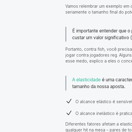
Vamos relembrar um exemplo em qu
seriamente o tamanho final do po
É importante
entender que o 
custar um valor significativo (
Portanto, contra fish, você preci
jogar contra jogadores reg. Algun
esse medo, explico a eles o conce
A elasticidade
é uma caracter
tamanho da nossa aposta.
O alcance elástico é
sensíve
O alcance inelástico é prati
Diferentes fatores afetam a elast
qualquer hit na mesa – pares de to