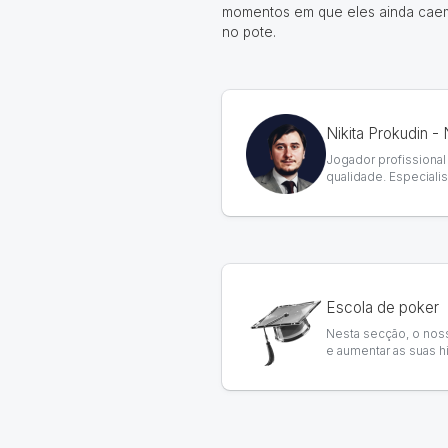
momentos em que eles ainda caem. 
no pote.
Nikita Prokudin - 
Jogador profissional
qualidade. Especiali
Escola de poker
Nesta secção, o nos
e aumentar as suas h