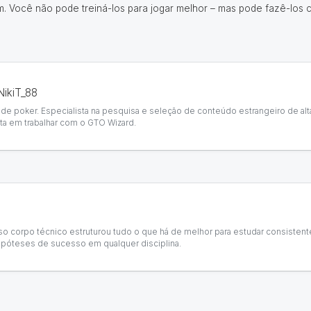
Você não pode treiná-los para jogar melhor – mas pode fazê-los co
NikiT_88
 de poker. Especialista na pesquisa e seleção de conteúdo estrangeiro de alt
sta em trabalhar com o GTO Wizard.
so corpo técnico estruturou tudo o que há de melhor para estudar consisten
ipóteses de sucesso em qualquer disciplina.