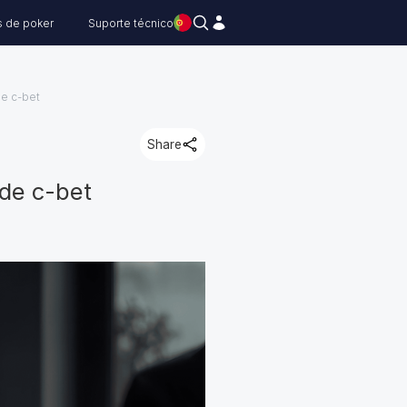
s de poker
Suporte técnico
de c-bet
Share
 de c-bet