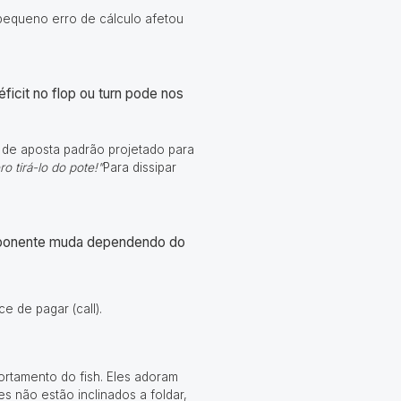
pequeno erro de cálculo afetou
icit no flop ou turn pode nos
o de aposta padrão projetado para
o tirá-lo do pote!"
Para dissipar
 oponente muda dependendo do
e de pagar (call).
ortamento do fish. Eles adoram
s não estão inclinados a foldar,