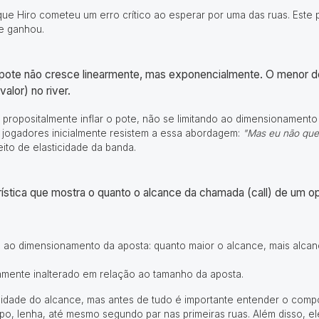
e Hiro cometeu um erro crítico ao esperar por uma das ruas. Este 
te ganhou.
pote não cresce linearmente, mas exponencialmente. O menor déf
valor) no river.
sa propositalmente inflar o pote, não se limitando ao dimensionament
s jogadores inicialmente resistem a essa abordagem:
"Mas eu não quer
ito de elasticidade da banda.
ística que mostra o quanto o alcance da chamada (call) de um
l ao dimensionamento da aposta: quanto maior o alcance, mais alcanc
camente inalterado em relação ao tamanho da aposta.
icidade do alcance, mas antes de tudo é importante entender o comp
po, lenha, até mesmo segundo par nas primeiras ruas. Além disso, ele