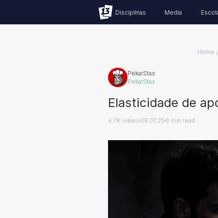
Disciplinas
Media
Escol
Home
PekarStas
PekarStas
Elasticidade de ap
4.7K views
09.07.25
6
min read