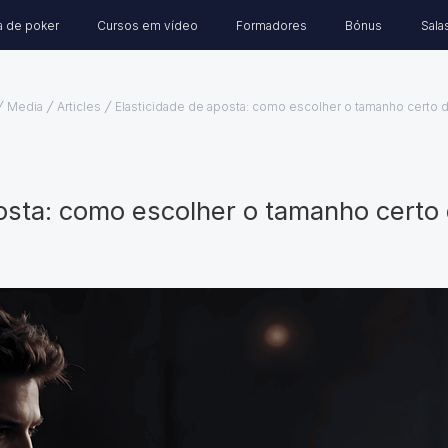
a de poker
Cursos em vídeo
Formadores
Bónus
Sala
Media
Articles
Elasticidade de aposta: como escolher o tamanho certo 
osta: como escolher o tamanho certo