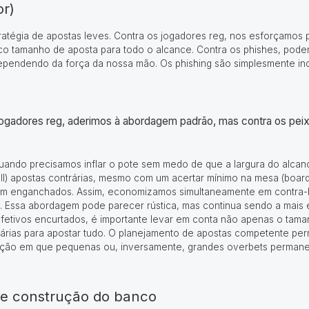
or)
ratégia de apostas
leves
. Contra os jogadores reg, nos esforçamos
ico tamanho de aposta para todo o alcance. Contra os phishes, pode
 dependendo da força da nossa mão. Os phishing são simplesmente i
s jogadores reg, aderimos à abordagem padrão, mas contra os peix
uando precisamos inflar o pote sem medo de que a largura do alcan
call) apostas contrárias, mesmo com um acertar mínimo na mesa (boa
erem enganchados. Assim, economizamos simultaneamente em contra-
l. Essa abordagem pode parecer rústica, mas continua sendo a mais 
 efetivos encurtados, é importante levar em conta não apenas o tam
rias para apostar tudo. O planejamento de apostas competente pe
ação em que pequenas ou, inversamente, grandes overbets permane
 de construção do banco