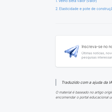
1. Velho Beta valor (valor)
2. Elasticidade e pote de constru
Inscreva-se no n
Últimas notícias, no
pesquisas interessan
Traduzido com a ajuda da IA
O material é baseado no artigo origi
encomendar o portal educacional un