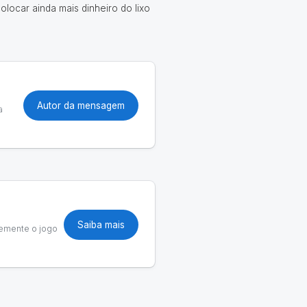
locar ainda mais dinheiro do lixo
Autor da mensagem
a
Saiba mais
temente o jogo