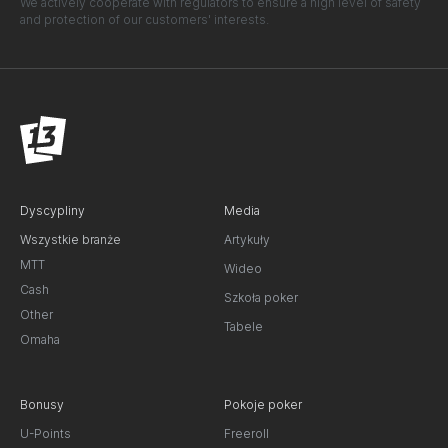
We actively cooperate with regulators to ensure a high level of safety
and protection of our customers' interests.
Dyscypliny
Media
Wszystkie branże
Artykuły
MTT
Wideo
Cash
Szkoła poker
Other
Tabele
Omaha
Bonusy
Pokoje poker
U-Points
Freeroll