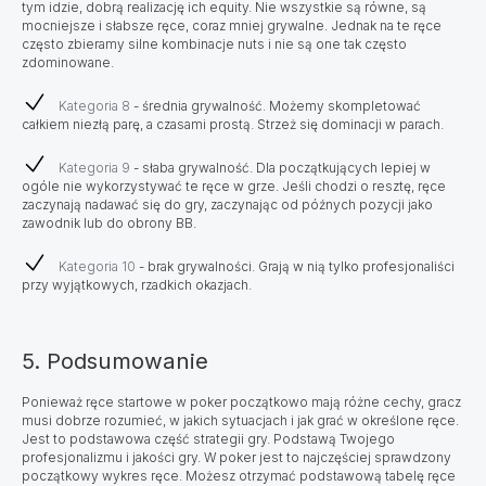
tym idzie, dobrą realizację ich equity. Nie wszystkie są równe, są
mocniejsze i słabsze ręce, coraz mniej grywalne. Jednak na te ręce
często zbieramy silne kombinacje nuts i nie są one tak często
zdominowane.
Kategoria 8
- średnia grywalność. Możemy skompletować
całkiem niezłą parę, a czasami prostą. Strzeż się dominacji w parach.
Kategoria 9
- słaba grywalność. Dla początkujących lepiej w
ogóle nie wykorzystywać te ręce w grze. Jeśli chodzi o resztę, ręce
zaczynają nadawać się do gry, zaczynając od późnych pozycji jako
zawodnik lub do obrony BB.
Kategoria 10
- brak grywalności. Grają w nią tylko profesjonaliści
przy wyjątkowych, rzadkich okazjach.
5. Podsumowanie
Ponieważ ręce startowe w poker początkowo mają różne cechy, gracz
musi dobrze rozumieć, w jakich sytuacjach i jak grać w określone ręce.
Jest to podstawowa część strategii gry. Podstawą Twojego
profesjonalizmu i jakości gry. W poker jest to najczęściej sprawdzony
początkowy wykres ręce. Możesz otrzymać podstawową tabelę ręce