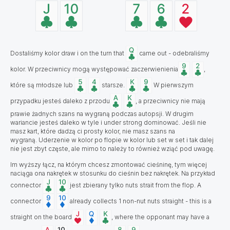
Dostaliśmy kolor draw i on the turn that
came out - odebraliśmy
kolor. W przeciwnicy mogą występować zaczerwienienia
,
które są młodsze lub
starsze.
W pierwszym
przypadku jesteś daleko z przodu
, a przeciwnicy nie mają
prawie żadnych szans na wygraną podczas autopsji. W drugim
wariancie jesteś daleko w tyle i under strong dominować. Jeśli nie
masz kart, które dadzą ci prosty kolor, nie masz szans na
wygraną. Uderzenie w kolor po flopie w kolor lub set w set i tak dalej
nie jest zbyt częste, ale mimo to należy to również wziąć pod uwagę.
Im wyższy łącz, na którym chcesz zmontować cieśninę, tym więcej
naciąga ona nakrętek w stosunku do cieśnin bez nakrętek. Na przykład
connector
jest zbierany tylko nuts strait from the flop. A
connector
already collects 1 non-nut nuts straight - this is a
straight on the board
, where the opponant may have a