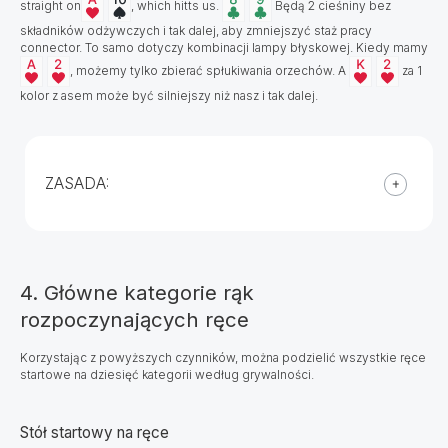
straight on
, which hitts us.
Będą 2 cieśniny bez
składników odżywczych i tak dalej, aby zmniejszyć staż pracy
connector. To samo dotyczy kombinacji lampy błyskowej. Kiedy mamy
, możemy tylko zbierać spłukiwania orzechów. A
za 1
kolor z asem może być silniejszy niż nasz i tak dalej.
ZASADA:
4. Główne kategorie rąk
rozpoczynających ręce
Korzystając z powyższych czynników, można podzielić wszystkie ręce
startowe na dziesięć kategorii według grywalności.
Stół startowy na ręce