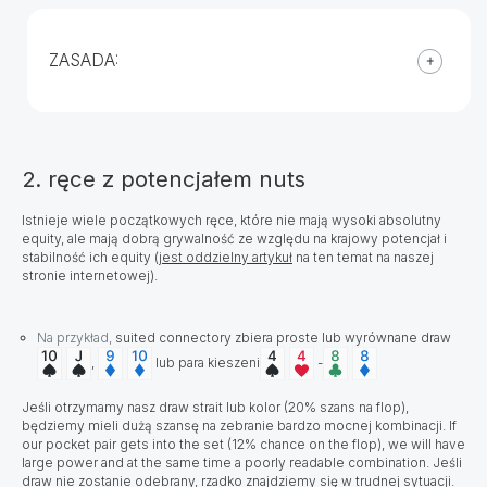
ZASADA:
2. ręce z potencjałem nuts
Istnieje wiele początkowych ręce, które nie mają wysoki absolutny
equity, ale mają dobrą grywalność ze względu na krajowy potencjał i
stabilność ich equity (
jest oddzielny artykuł
na ten temat na naszej
stronie internetowej).
Na przykład,
suited connectory zbiera proste lub wyrównane draw
,
lub para kieszeni
-
Jeśli otrzymamy nasz draw strait lub kolor (20% szans na flop),
będziemy mieli dużą szansę na zebranie bardzo mocnej kombinacji. If
our pocket pair gets into the set (12% chance on the flop), we will have
large power and at the same time a poorly readable combination. Jeśli
draw nie zostanie odebrany, rzadko znajdziemy się w trudnej sytuacji.