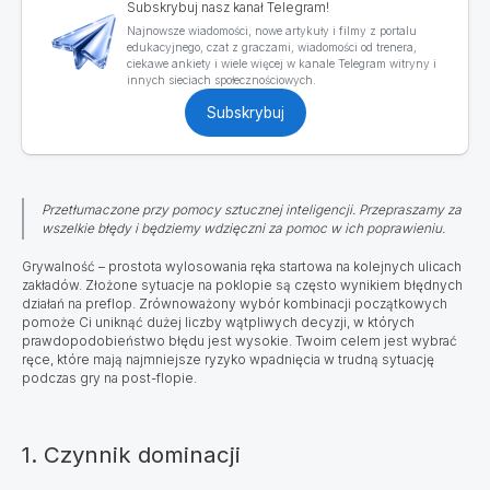
Subskrybuj nasz kanał Telegram!
Najnowsze wiadomości, nowe artykuły i filmy z portalu
edukacyjnego, czat z graczami, wiadomości od trenera,
ciekawe ankiety i wiele więcej w kanale Telegram witryny i
innych sieciach społecznościowych.
Subskrybuj
Przetłumaczone przy pomocy sztucznej inteligencji. Przepraszamy za
wszelkie błędy i będziemy wdzięczni za pomoc w ich poprawieniu.
Grywalność – prostota wylosowania ręka startowa na kolejnych ulicach
zakładów. Złożone sytuacje na poklopie są często wynikiem błędnych
działań na preflop. Zrównoważony wybór kombinacji początkowych
pomoże Ci uniknąć dużej liczby wątpliwych decyzji, w których
prawdopodobieństwo błędu jest wysokie. Twoim celem jest wybrać
ręce, które mają najmniejsze ryzyko wpadnięcia w trudną sytuację
podczas gry na post-flopie.
1. Czynnik dominacji