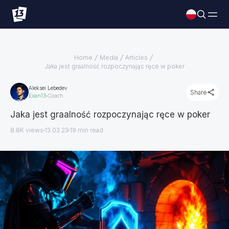
Home
Media
Articles
Jaka jest graalność rozpoczynając ręce w poker
Aleksei Lebedev
Share
Exan13
Coach
Jaka jest graalność rozpoczynając ręce w poker
8.8K views
13.03.23
19
min read