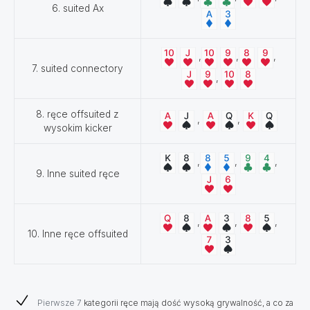
6. suited Ax
,
,
,
7. suited connectory
,
8. ręce offsuited z
,
,
wysokim kicker
,
,
,
9. Inne suited ręce
,
,
,
10. Inne ręce offsuited
Pierwsze 7
kategorii ręce mają dość wysoką grywalność, a co za