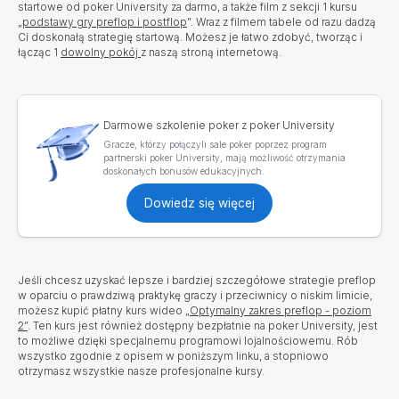
startowe od poker University za darmo, a także film z sekcji 1 kursu
„
podstawy gry preflop i postflop
”. Wraz z filmem tabele od razu dadzą
Ci doskonałą strategię startową. Możesz je łatwo zdobyć, tworząc i
łącząc 1
dowolny pokój
z naszą stroną internetową.
Darmowe szkolenie poker z poker University
Gracze, którzy połączyli sale poker poprzez program
partnerski poker University, mają możliwość otrzymania
doskonałych bonusów edukacyjnych.
Dowiedz się więcej
Jeśli chcesz uzyskać lepsze i bardziej szczegółowe strategie preflop
w oparciu o prawdziwą praktykę graczy i przeciwnicy o niskim limicie,
możesz kupić płatny kurs wideo
„Optymalny zakres preflop - poziom
2”
. Ten kurs jest również dostępny bezpłatnie na poker University, jest
to możliwe dzięki specjalnemu programowi lojalnościowemu. Rób
wszystko zgodnie z opisem w poniższym linku, a stopniowo
otrzymasz wszystkie nasze profesjonalne kursy.