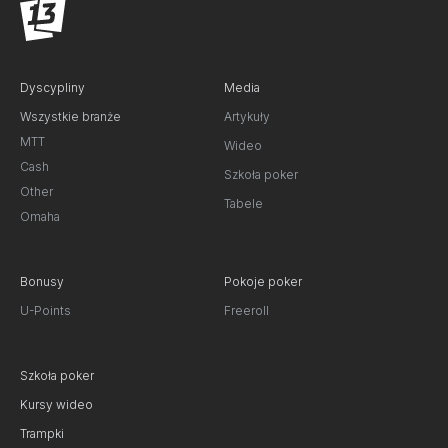
Dyscypliny
Media
Wszystkie branże
Artykuły
MTT
Wideo
Cash
Szkoła poker
Other
Tabele
Omaha
Bonusy
Pokoje poker
U-Points
Freeroll
Szkoła poker
Kursy wideo
Trampki