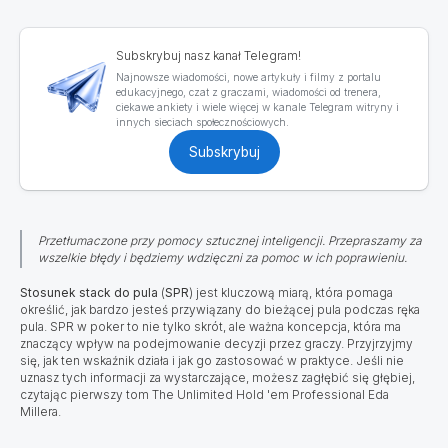
Subskrybuj nasz kanał Telegram!
Najnowsze wiadomości, nowe artykuły i filmy z portalu
edukacyjnego, czat z graczami, wiadomości od trenera,
ciekawe ankiety i wiele więcej w kanale Telegram witryny i
innych sieciach społecznościowych.
Subskrybuj
Przetłumaczone przy pomocy sztucznej inteligencji. Przepraszamy za
wszelkie błędy i będziemy wdzięczni za pomoc w ich poprawieniu.
Stosunek stack do pula
(
SPR
) jest kluczową miarą, która pomaga
określić, jak bardzo jesteś przywiązany do bieżącej pula podczas ręka
pula. SPR w poker to nie tylko skrót, ale ważna koncepcja, która ma
znaczący wpływ na podejmowanie decyzji przez graczy. Przyjrzyjmy
się, jak ten wskaźnik działa i jak go zastosować w praktyce. Jeśli nie
uznasz tych informacji za wystarczające, możesz zagłębić się głębiej,
czytając pierwszy tom The Unlimited Hold 'em Professional Eda
Millera.