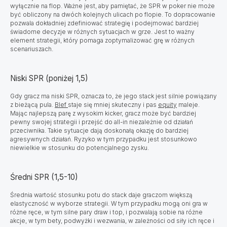
wyłącznie na flop. Ważne jest, aby pamiętać, że SPR w poker nie może
być obliczony na dwóch kolejnych ulicach po flopie. To dopracowanie
pozwala dokładniej zdefiniować strategię i podejmować bardziej
świadome decyzje w różnych sytuacjach w grze. Jest to ważny
element strategii, który pomaga zoptymalizować grę w różnych
scenariuszach.
Niski SPR (poniżej 1,5)
Gdy gracz ma niski SPR, oznacza to, że jego stack jest silnie powiązany
z bieżącą pula.
Blef
staje się mniej skuteczny i pas
equity
maleje.
Mając najlepszą parę z wysokim kicker, gracz może być bardziej
pewny swojej strategii i przejść do all-in niezależnie od działań
przeciwnika. Takie sytuacje dają doskonałą okazję do bardziej
agresywnych działań. Ryzyko w tym przypadku jest stosunkowo
niewielkie w stosunku do potencjalnego zysku.
Średni SPR (1,5-10)
Średnia wartość stosunku potu do stack daje graczom większą
elastyczność w wyborze strategii. W tym przypadku mogą oni gra w
różne ręce, w tym silne pary draw i top, i pozwalają sobie na różne
akcje, w tym bety, podwyżki i wezwania, w zależności od siły ich ręce i