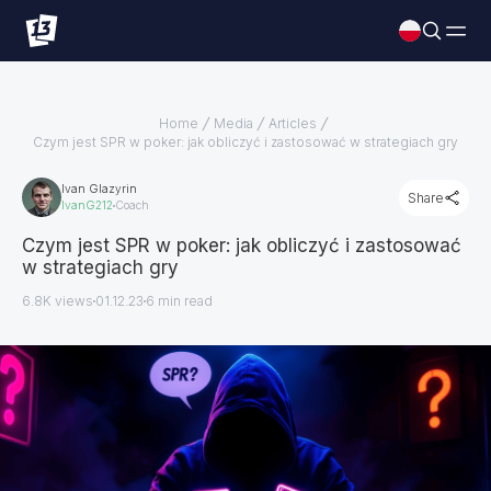
Home
Media
Articles
Czym jest SPR w poker: jak obliczyć i zastosować w strategiach gry
Ivan Glazyrin
Share
IvanG212
Coach
Czym jest SPR w poker: jak obliczyć i zastosować
w strategiach gry
6.8K views
01.12.23
6
min read