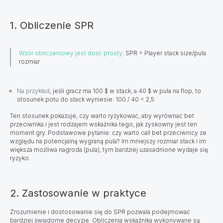
1. Obliczenie SPR
Wzór obliczeniowy jest dość prosty:
SPR = Player stack size/pula
rozmiar
Na przykład
,
jeśli gracz ma 100 $ w stack, a 40 $ w pula na flop, to
stosunek potu do stack wyniesie: 100 / 40 = 2,5
Ten stosunek pokazuje, czy warto ryzykować, aby wyrównać bet
przeciwnika i jest rodzajem wskaźnika tego, jak zyskowny jest ten
moment gry. Podstawowe pytanie: czy warto call bet przeciwnicy ze
względu na potencjalną wygraną pula? Im mniejszy rozmiar stack i im
większa możliwa nagroda (pula), tym bardziej uzasadnione wydaje się
ryzyko.
2. Zastosowanie w praktyce
Zrozumienie i dostosowanie się do SPR pozwala podejmować
bardziej świadome decyzje. Obliczenia wskaźnika wykonywane są