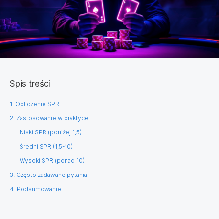
Spis treści
1. Obliczenie SPR
2. Zastosowanie w praktyce
Niski SPR (poniżej 1,5)
Średni SPR (1,5-10)
Wysoki SPR (ponad 10)
3. Często zadawane pytania
4. Podsumowanie