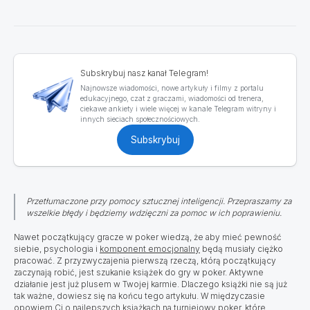
Subskrybuj nasz kanał Telegram!
Najnowsze wiadomości, nowe artykuły i filmy z portalu
edukacyjnego, czat z graczami, wiadomości od trenera,
ciekawe ankiety i wiele więcej w kanale Telegram witryny i
innych sieciach społecznościowych.
Subskrybuj
Przetłumaczone przy pomocy sztucznej inteligencji. Przepraszamy za
wszelkie błędy i będziemy wdzięczni za pomoc w ich poprawieniu.
Nawet początkujący gracze w poker wiedzą, że aby mieć pewność
siebie, psychologia i
komponent emocjonalny
będą musiały ciężko
pracować. Z przyzwyczajenia pierwszą rzeczą, którą początkujący
zaczynają robić, jest szukanie książek do gry w poker. Aktywne
działanie jest już plusem w Twojej karmie. Dlaczego książki nie są już
tak ważne, dowiesz się na końcu tego artykułu. W międzyczasie
opowiem Ci o najlepszych książkach na turniejowy poker, które