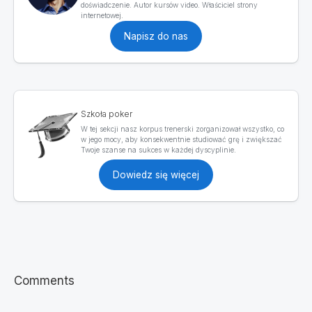
doświadczenie. Autor kursów video. Właściciel strony
internetowej.
Napisz do nas
Szkoła poker
W tej sekcji nasz korpus trenerski zorganizował wszystko, co
w jego mocy, aby konsekwentnie studiować grę i zwiększać
Twoje szanse na sukces w każdej dyscyplinie.
Dowiedz się więcej
Comments