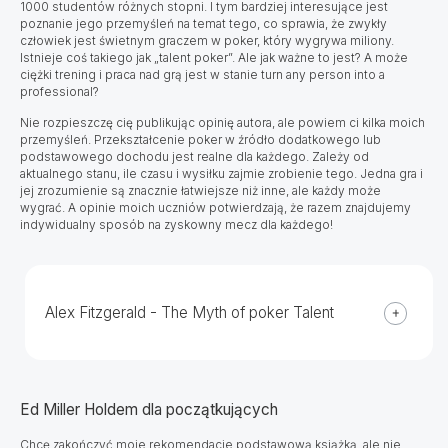
1000 studentów różnych stopni. I tym bardziej interesujące jest
poznanie jego przemyśleń na temat tego, co sprawia, że zwykły
człowiek jest świetnym graczem w poker, który wygrywa miliony.
Istnieje coś takiego jak „talent poker”. Ale jak ważne to jest? A może
ciężki trening i praca nad grą jest w stanie turn any person into a
professional?
Nie rozpieszczę cię publikując opinię autora, ale powiem ci kilka moich
przemyśleń. Przekształcenie poker w źródło dodatkowego lub
podstawowego dochodu jest realne dla każdego. Zależy od
aktualnego stanu, ile czasu i wysiłku zajmie zrobienie tego. Jedna gra i
jej zrozumienie są znacznie łatwiejsze niż inne, ale każdy może
wygrać. A opinie moich uczniów potwierdzają, że razem znajdujemy
indywidualny sposób na zyskowny mecz dla każdego!
Alex Fitzgerald - The Myth of poker Talent
Ed Miller Holdem dla początkujących
Chcę zakończyć moje rekomendacje podstawową książką, ale nie