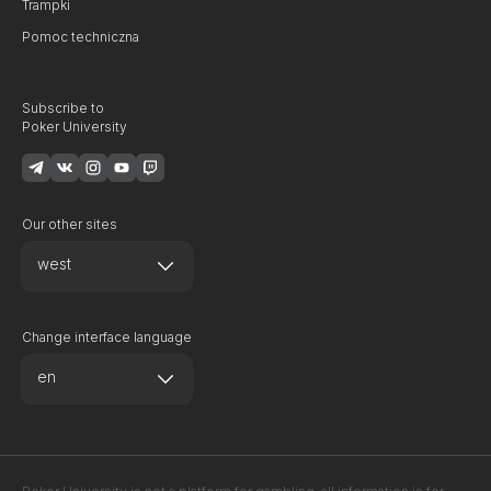
Trampki
Pomoc techniczna
Subscribe to
Poker University
Our other sites
west
Change interface language
en