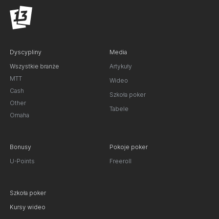
Dyscypliny
Media
Wszystkie branże
Artykuły
MTT
Wideo
Cash
Szkoła poker
Other
Tabele
Omaha
Bonusy
Pokoje poker
U-Points
Freeroll
Szkoła poker
Kursy wideo