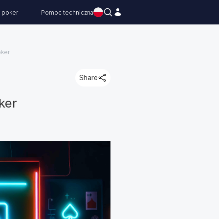
 poker
Pomoc techniczna
oker
Share
ker