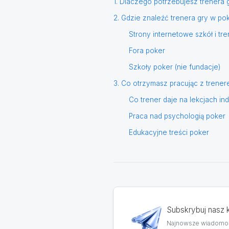
1. Dlaczego potrzebujesz trenera 
2. Gdzie znaleźć trenera gry w po
Strony internetowe szkół i tr
Fora poker
Szkoły poker (nie fundacje)
3. Co otrzymasz pracując z trene
Co trener daje na lekcjach i
Praca nad psychologią poker
Edukacyjne treści poker
Subskrybuj nasz 
Najnowsze wiadomości