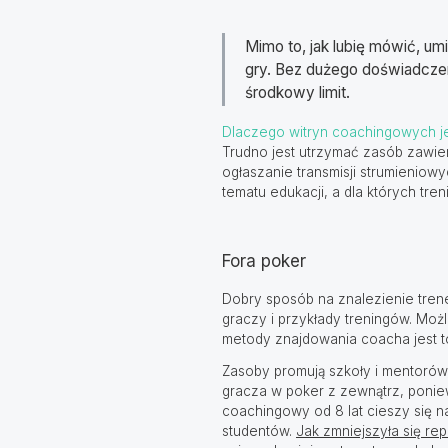
Mimo to, jak lubię mówić, umi
gry. Bez dużego doświadczen
środkowy limit.
Dlaczego witryn coachingowych je
Trudno jest utrzymać zasób zawier
ogłaszanie transmisji strumieniowy
tematu edukacji, a dla których tre
Fora poker
Dobry sposób na znalezienie tren
graczy i przykłady treningów. Moż
metody znajdowania coacha jest t
Zasoby promują szkoły i mentorów,
gracza w poker z zewnątrz, ponie
coachingowy od 8 lat cieszy się n
studentów.
Jak zmniejszyła się r