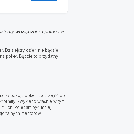
ędziemy wdzięczni za pomoc w
r. Dzisiejszy dzień nie będzie
na poker. Będzie to przydatny
nto w pokoju poker lub przejść do
ikrolimity. Zwykle to właśnie w tym
milion. Polecam być mniej
esjonalnych mentorów.