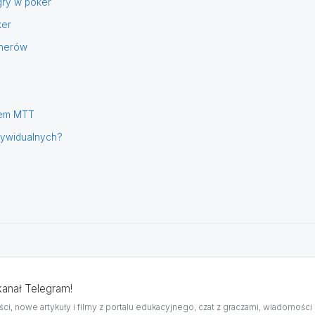
gry w poker
ker
enerów
rem MTT
ndywidualnych?
kanał Telegram!
, nowe artykuły i filmy z portalu edukacyjnego, czat z graczami, wiadomości 