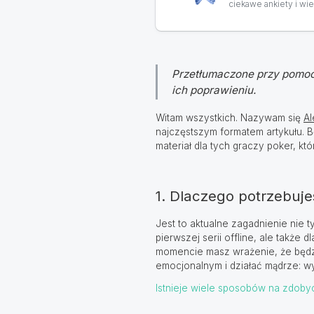
ciekawe ankiety i wi
Przetłumaczone przy pomocy
ich poprawieniu.
Witam wszystkich. Nazywam się
Al
najczęstszym formatem artykułu. B
materiał dla tych graczy poker, k
1. Dlaczego potrzebuje
Jest to aktualne zagadnienie nie 
pierwszej serii offline, ale także 
momencie masz wrażenie, że będzi
emocjonalnym i działać mądrze: w
Istnieje wiele sposobów na zdobyc