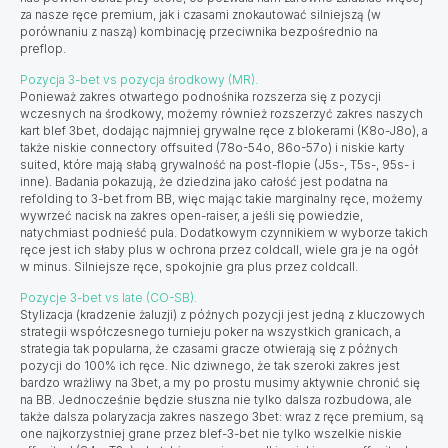
za nasze ręce premium, jak i czasami znokautować silniejszą (w
porównaniu z naszą) kombinację przeciwnika bezpośrednio na
preflop.
Pozycja 3-bet vs pozycja środkowy (MR).
Ponieważ zakres otwartego podnośnika rozszerza się z pozycji
wczesnych na środkowy, możemy również rozszerzyć zakres naszych
kart blef 3bet, dodając najmniej grywalne ręce z blokerami (K8o-J8o), a
także niskie connectory offsuited (78о-54о, 86о-57о) i niskie karty
suited, które mają słabą grywalność na post-flopie (J5s-, T5s-, 95s- i
inne). Badania pokazują, że dziedzina jako całość jest podatna na
refolding to 3-bet from BB, więc mając takie marginalny ręce, możemy
wywrzeć nacisk na zakres open-raiser, a jeśli się powiedzie,
natychmiast podnieść pula. Dodatkowym czynnikiem w wyborze takich
ręce jest ich słaby plus w ochrona przez coldcall, wiele gra je na ogół
w minus. Silniejsze ręce, spokojnie gra plus przez coldcall.
Pozycje 3-bet vs late (CO-SB).
Stylizacja (kradzenie żaluzji) z późnych pozycji jest jedną z kluczowych
strategii współczesnego turnieju poker na wszystkich granicach, a
strategia tak popularna, że czasami gracze otwierają się z późnych
pozycji do 100% ich ręce. Nic dziwnego, że tak szeroki zakres jest
bardzo wrażliwy na 3bet, a my po prostu musimy aktywnie chronić się
na BB. Jednocześnie będzie słuszna nie tylko dalsza rozbudowa, ale
także dalsza polaryzacja zakres naszego 3bet: wraz z ręce premium, są
one najkorzystniej grane przez blef-3-bet nie tylko wszelkie niskie