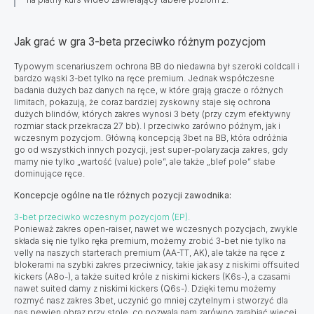
Jak grać w gra 3-beta przeciwko różnym pozycjom
Typowym scenariuszem ochrona BB do niedawna był szeroki coldcall i
bardzo wąski 3-bet tylko na ręce premium. Jednak współczesne
badania dużych baz danych na ręce, w które grają gracze o różnych
limitach, pokazują, że coraz bardziej zyskowny staje się ochrona
dużych blindów, których zakres wynosi 3 bety (przy czym efektywny
rozmiar stack przekracza 27 bb). I przeciwko zarówno późnym, jak i
wczesnym pozycjom. Główną koncepcją 3bet na BB, która odróżnia
go od wszystkich innych pozycji, jest super-polaryzacja zakres, gdy
mamy nie tylko „wartość (value) pole”, ale także „blef pole” słabe
dominujące ręce.
Koncepcje ogólne na tle różnych pozycji zawodnika:
3-bet przeciwko wczesnym pozycjom (EP).
Ponieważ zakres open-raiser, nawet we wczesnych pozycjach, zwykle
składa się nie tylko ręka premium, możemy zrobić 3-bet nie tylko na
velly na naszych starterach premium (AA-TT, AK), ale także na ręce z
blokerami na szybki zakres przeciwnicy, takie jak asy z niskimi offsuited
kickers (A8o-), a także suited króle z niskimi kickers (K6s-), a czasami
nawet suited damy z niskimi kickers (Q6s-). Dzięki temu możemy
rozmyć nasz zakres 3bet, uczynić go mniej czytelnym i stworzyć dla
nas pewien obraz przy stole, co pozwala nam zarówno zarabiać więcej