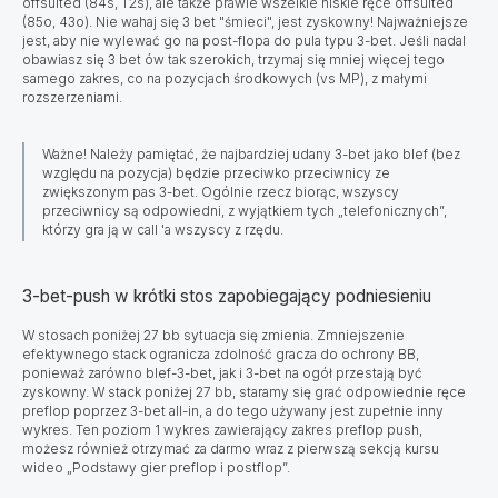
offsuited (84s, T2s), ale także prawie wszelkie niskie ręce offsuited
(85о, 43о). Nie wahaj się 3 bet "śmieci", jest zyskowny! Najważniejsze
jest, aby nie wylewać go na post-flopa do pula typu 3-bet. Jeśli nadal
obawiasz się 3 bet ów tak szerokich, trzymaj się mniej więcej tego
samego zakres, co na pozycjach środkowych (vs MP), z małymi
rozszerzeniami.
Ważne! Należy pamiętać, że najbardziej udany 3-bet jako blef (bez
względu na pozycja) będzie przeciwko przeciwnicy ze
zwiększonym pas 3-bet. Ogólnie rzecz biorąc, wszyscy
przeciwnicy są odpowiedni, z wyjątkiem tych „telefonicznych”,
którzy gra ją w call 'a wszyscy z rzędu.
3-bet-push w krótki stos zapobiegający podniesieniu
W stosach poniżej 27 bb sytuacja się zmienia. Zmniejszenie
efektywnego stack ogranicza zdolność gracza do ochrony BB,
ponieważ zarówno blef-3-bet, jak i 3-bet na ogół przestają być
zyskowny. W stack poniżej 27 bb, staramy się grać odpowiednie ręce
preflop poprzez 3-bet all-in, a do tego używany jest zupełnie inny
wykres. Ten poziom 1 wykres zawierający zakres preflop push,
możesz również otrzymać za darmo wraz z pierwszą sekcją kursu
wideo „Podstawy gier preflop i postflop”.