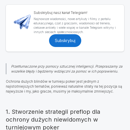
Subskrybuj nasz kanał Telegram!
Najnowsze wiadomości, nowe artykuły i filmy z portalu
edukacyjnego, czat z graczami, wiadomości od trenera,
ciekawe ankiety i wiele więcej w kanale Telegram witryny i
innych sieciach społecznościowych.
Subskrybuj
Przetłumaczone przy pomocy sztucznej inteligencji. Przepraszamy za
wszelkie błędy i będziemy wdzięczni za pomoc w ich poprawieniu.
Ochrona dużych blindów w turnieju poker jest jednym z
najistotniejszych tematów, ponieważ naturalne straty na tej pozycja są
najwyższe i my, jako gracze, musimy je maksymalnie zmniejszyć.
1. Stworzenie strategii preflop dla
ochrony dużych niewidomych w
turniejowym poker