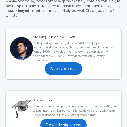
własną specyfiką, modą i szeroką gamą sytuacji, które pojawiają się na
post-flopie. Mamy nadzieję, że ten artykuł będzie dla Ciebie przydatny
i wraz z innymi materiałami naszej szkoły pozwoli Ci zwiększyć swój
winrate.
Aleksiej Lebiediew - Exan13
Profesjonalny poker z zyskiem > 500 000 $ i jeden z
najbardziej doświadczonych rosyjskojęzycznych trenerów.
Ponad 4000 indywidualnych szkoleń i dziesięcioletnie
doświadczenie. Autor kursów video. Właściciel strony
internetowej.
Napisz do nas
Szkoła poker
W tej sekcji nasz korpus trenerski zorganizował wszystko, co
w jego mocy, aby konsekwentnie studiować grę i zwiększać
Twoje szanse na sukces w każdej dyscyplinie.
Dowiedz się więcej