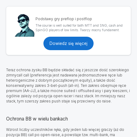
Podstawy gry preflop i postflop
The course is well suited for both MTT and SNG, cash and
SpinGO players of low limits. Tworzy mocny fundament.
Dowiedz się więcej
Teraz ochrona zysku BB będzie składać się z jeszcze dość szerokiego
zimnycall call (preferencja jest nadawana jednomasztowe ręce lub
heterogeniczne z dobrym początkowym equity), a także dość
konserwatywny zakres 3-bet-push (all-in). Ten zakres obejmuje ręce
premium (AA-JJ), a także mocne suited i offsuited asy i pary kieszeni, i
ogólnie zależy od pozycja open racer i nasz stack. Im mniejszy nasz
stack, tym szerszy zakres push staje się przeciwny do raise.
Ochrona BB w wielu bankach
Wzrost liczby uczestników ręka, gdy jeden lub więcej graczy (aż do
pozycja BB) call po open-raise, a powstaje tzw. multi-bank, ma