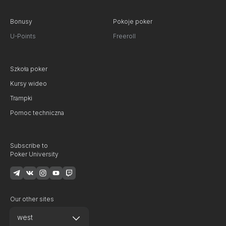
Bonusy
Pokoje poker
U-Points
Freeroll
Szkoła poker
Kursy wideo
Trampki
Pomoc techniczna
Subscribe to
Poker University
Our other sites
west