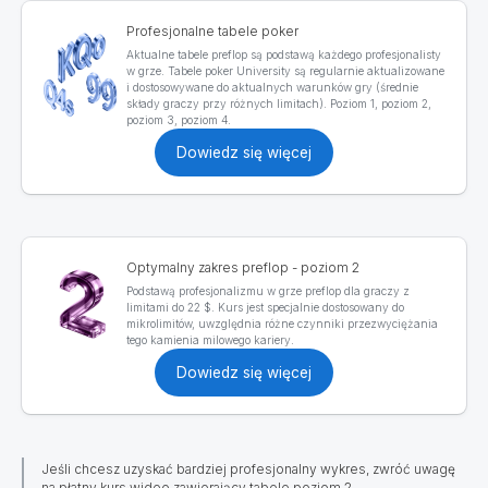
Profesjonalne tabele poker
Aktualne tabele preflop są podstawą każdego profesjonalisty
w grze. Tabele poker University są regularnie aktualizowane
i dostosowywane do aktualnych warunków gry (średnie
składy graczy przy różnych limitach). Poziom 1, poziom 2,
poziom 3, poziom 4.
Dowiedz się więcej
Optymalny zakres preflop - poziom 2
Podstawą profesjonalizmu w grze preflop dla graczy z
limitami do 22 $. Kurs jest specjalnie dostosowany do
mikrolimitów, uwzględnia różne czynniki przezwyciężania
tego kamienia milowego kariery.
Dowiedz się więcej
Jeśli chcesz uzyskać bardziej profesjonalny wykres, zwróć uwagę
na płatny kurs wideo zawierający tabele poziom 2.