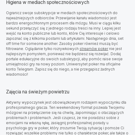
Higiena w mediach społecznościowych
Ogranicz swoje subskrypcje w mediach społecznościowych do
najważniejszych odbiorców.
Przewijanie kanału wiadomości jest
bardzo energochłonnym procesem dla mózgu. Musi w ciągu kilku
sekund przełączyć się z jednego rodzaju treści na inny. Lepiej jest
wejść na konto publiczne lub konto, które Cię interesuje i celowo
zapoznać się z kilkoma postami lub artykułami. Następnego dnia, set
off time for someone another. Zasoby poker również muszą być
filtrowane. Oglądanie tylko rozrywkowych
streamów poker
nie jest
najlepszym pomysłem, ponieważ nie będziesz się rozwijać. Dodaj
portale edukacyjne do swoich subskrypcji, aby pomóc raise swoje
umiejętności gry na nowy poziom. Uniwersytet poker ma oficjalne
konto Telegram. Zapisz się do niego, a nie przegapisz żadnych
wiadomości!
Zajęcia na świeżym powietrzu
Aktywny wypoczynek jest obowiązkowym rodzajem wypoczynku dla
profesjonalnego gracza. Ten weekendowy format pozwala Twojemu
mózgowi na przełączenie się na chwilę, zapominając o otaczających
problemach i problemach. Jeśli czujesz, że nie poradzisz sobie z
emocjami na własną rękę, zasięgnij profesjonalnej porady u
psychologa gry w poker, który zrozumie Twoją sytuację i pomoże Ci
rozwiązać wszelkie problemy nie tylko o charakterze poker, ale także o