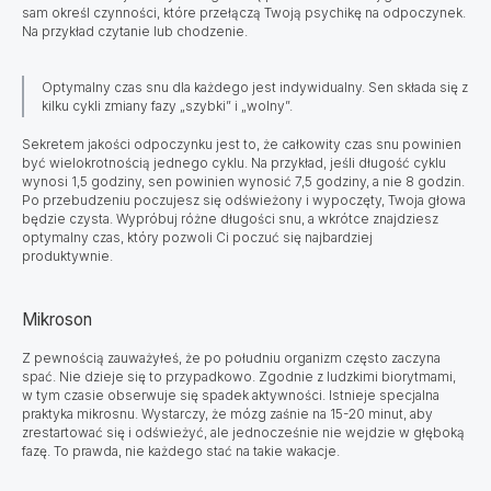
sam określ czynności, które przełączą Twoją psychikę na odpoczynek.
Na przykład czytanie lub chodzenie.
Optymalny czas snu dla każdego jest indywidualny. Sen składa się z
kilku cykli zmiany fazy „szybki” i „wolny”.
Sekretem jakości odpoczynku jest to, że całkowity czas snu powinien
być wielokrotnością jednego cyklu. Na przykład, jeśli długość cyklu
wynosi 1,5 godziny, sen powinien wynosić 7,5 godziny, a nie 8 godzin.
Po przebudzeniu poczujesz się odświeżony i wypoczęty, Twoja głowa
będzie czysta. Wypróbuj różne długości snu, a wkrótce znajdziesz
optymalny czas, który pozwoli Ci poczuć się najbardziej
produktywnie.
Mikroson
Z pewnością zauważyłeś, że po południu organizm często zaczyna
spać. Nie dzieje się to przypadkowo. Zgodnie z ludzkimi biorytmami,
w tym czasie obserwuje się spadek aktywności. Istnieje specjalna
praktyka mikrosnu. Wystarczy, że mózg zaśnie na 15-20 minut, aby
zrestartować się i odświeżyć, ale jednocześnie nie wejdzie w głęboką
fazę. To prawda, nie każdego stać na takie wakacje.