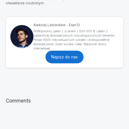
charakterze osobistym.
Aleksiej Lebiediew - Exan13
Profesjonalny poker z zyskiem > 500 000 $ i jeden z
najbardziej doświadczonych rosyjskojęzycznych trenerów.
Ponad 4000 indywidualnych szkoleń i dziesięcioletnie
doświadczenie. Autor kursów video. Właściciel strony
internetowej.
Napisz do nas
Comments