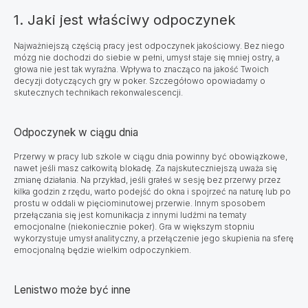
1. Jaki jest właściwy odpoczynek
Najważniejszą częścią pracy jest odpoczynek jakościowy. Bez niego
mózg nie dochodzi do siebie w pełni, umysł staje się mniej ostry, a
głowa nie jest tak wyraźna. Wpływa to znacząco na jakość Twoich
decyzji dotyczących gry w poker. Szczegółowo opowiadamy o
skutecznych technikach rekonwalescencji.
Odpoczynek w ciągu dnia
Przerwy w pracy lub szkole w ciągu dnia powinny być obowiązkowe,
nawet jeśli masz całkowitą blokadę. Za najskuteczniejszą uważa się
zmianę działania. Na przykład, jeśli grałeś w sesję bez przerwy przez
kilka godzin z rzędu, warto podejść do okna i spojrzeć na naturę lub po
prostu w oddali w pięciominutowej przerwie. Innym sposobem
przełączania się jest komunikacja z innymi ludźmi na tematy
emocjonalne (niekoniecznie poker). Gra w większym stopniu
wykorzystuje umysł analityczny, a przełączenie jego skupienia na sferę
emocjonalną będzie wielkim odpoczynkiem.
Lenistwo może być inne