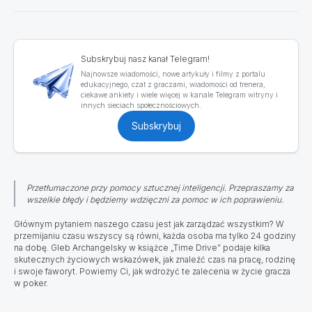
Subskrybuj nasz kanał Telegram!
Najnowsze wiadomości, nowe artykuły i filmy z portalu
edukacyjnego, czat z graczami, wiadomości od trenera,
ciekawe ankiety i wiele więcej w kanale Telegram witryny i
innych sieciach społecznościowych.
Subskrybuj
Przetłumaczone przy pomocy sztucznej inteligencji. Przepraszamy za
wszelkie błędy i będziemy wdzięczni za pomoc w ich poprawieniu.
Głównym pytaniem naszego czasu jest jak zarządzać wszystkim?
W
przemijaniu czasu wszyscy są równi, każda osoba ma tylko 24 godziny
na dobę. Gleb Archangelsky w książce „Time Drive” podaje kilka
skutecznych życiowych wskazówek, jak znaleźć czas na pracę, rodzinę
i swoje faworyt. Powiemy Ci, jak wdrożyć te zalecenia w życie gracza
w poker.