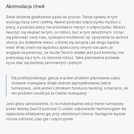
Akomodacja chwili
Świat dookoła gwałtownie pędzi do przodu.
Twoje sprawy w tym
wyścigu tracą sens i pełnię. Nawet podczas odpoczynku myślisz o
pracy, a podczas pracy nie przestajesz marzyć o odpoczynku. Musisz
nauczyć się skupiać na tym, co robisz, być w tym zanurzonym. Ucząc
się planować swój czas, zyskujesz możliwość np. spojrzenia na zachód
słońca, bo dokładnie wiesz, o której się zaczyna i jak długo będzie
trwał. W tej chwili nie będziesz zaskoczony innymi rzeczami ze
względu na pewność, że reszta Twoich działań jest pod kontrolą i nie
pokrywają się z tym, co obecnie robisz. Takie planowanie pozwala
życiu stać się bardziej sensownym i pełnym.
Dla profesjonalnego gracza w poker problem planowania czasu
zostanie rozwiązany dzięki dobrze zaprojektowanej siatce
turniejowej. Jeśli jesteś członkiem funduszu backing, oznacza to, że
ten problem został już za Ciebie rozwiązany.
Jeśli grasz samodzielnie, to na indywidualnej lekcji trener turniejowy
poker Alexey Exan13 pomoże Ci ustalić odpowiedni harmonogram dla
najbardziej efektywnej gry przy określonym limicie. Następnie będzie
można odróżnić czas gra i odpoczynek.