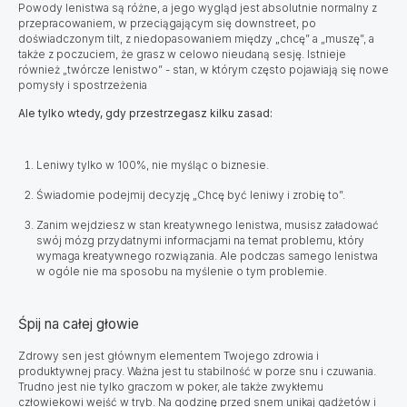
Powody lenistwa są różne, a jego wygląd jest absolutnie normalny z
przepracowaniem, w przeciągającym się downstreet, po
doświadczonym tilt, z niedopasowaniem między „chcę” a „muszę”, a
także z poczuciem, że grasz w celowo nieudaną sesję. Istnieje
również „twórcze lenistwo” - stan, w którym często pojawiają się nowe
pomysły i spostrzeżenia
Ale tylko wtedy, gdy przestrzegasz kilku zasad:
Leniwy tylko w 100%, nie myśląc o biznesie.
Świadomie podejmij decyzję „Chcę być leniwy i zrobię to”.
Zanim wejdziesz w stan kreatywnego lenistwa, musisz załadować
swój mózg przydatnymi informacjami na temat problemu, który
wymaga kreatywnego rozwiązania. Ale podczas samego lenistwa
w ogóle nie ma sposobu na myślenie o tym problemie.
Śpij na całej głowie
Zdrowy sen jest głównym elementem Twojego zdrowia i
produktywnej pracy.
Ważna jest tu stabilność w porze snu i czuwania.
Trudno jest nie tylko graczom w poker, ale także zwykłemu
człowiekowi wejść w tryb. Na godzinę przed snem unikaj gadżetów i