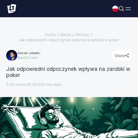
Home
Media
Articles
Jak odpowiedni odpoczynek wpływa na zarobki w poker
Aleksei Lebedev
Share
Exan13
Coach
Jak odpowiedni odpoczynek wpływa na zarobki w
poker
5.0K views
30.09.22
5
min read