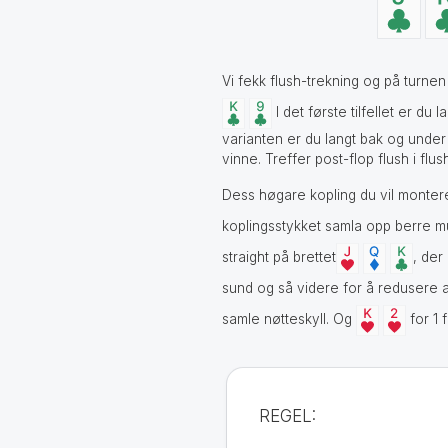
Vi fekk flush-trekning og på turne
I det første tilfellet er du l
varianten er du langt bak og under 
vinne. Treffer post-flop flush i flu
Dess høgare kopling du vil montere 
koplingsstykket samla opp berre m
straight på brettet
, der
sund og så videre for å redusere a
samle nøtteskyll. Og
for 1 
REGEL: