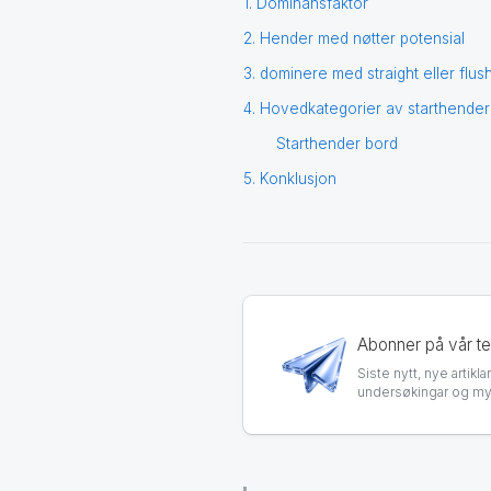
1. Dominansfaktor
2. Hender med nøtter potensial
3. dominere med straight eller flus
4. Hovedkategorier av starthender
Starthender bord
5. Konklusjon
Abonner på vår te
Siste nytt, nye artik
undersøkingar og myk