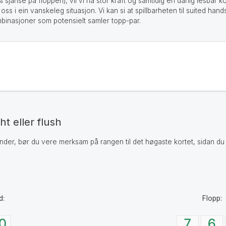
 sjanse på floppen), vil vi ha stor kraft og samtidig en dårlig lesbar 
ne oss i ein vanskeleg situasjon. Vi kan si at spillbarheten til suited h
binasjoner som potensielt samler topp-par.
t eller flush
der, bør du vere merksam på rangen til det høgaste kortet, sidan du v
d:
Flopp: