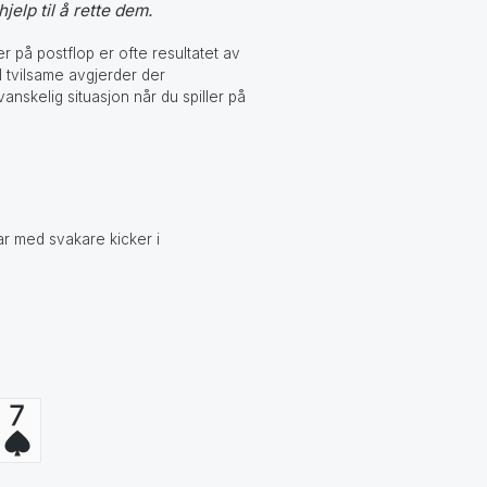
jelp til å rette dem.
r på postflop er ofte resultatet av
al tvilsame avgjerder der
anskelig situasjon når du spiller på
ar med svakare kicker i