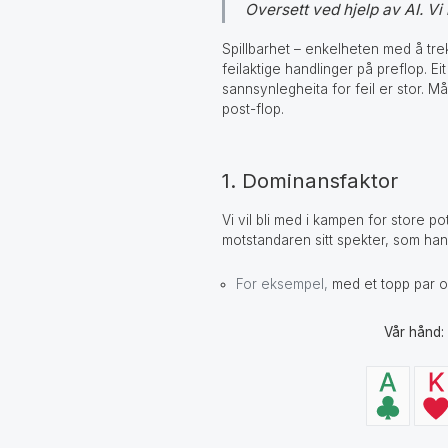
Oversett ved hjelp av AI. Vi 
Spillbarhet – enkelheten med å trek
feilaktige handlinger på preflop. Ei
sannsynlegheita for feil er stor. M
post-flop.
1. Dominansfaktor
Vi vil bli med i kampen for store 
motstandaren sitt spekter, som han 
For eksempel,
med et topp par o
Vår hånd: