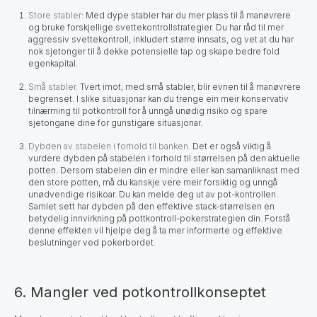
Store stabler
: Med dype stabler har du mer plass til å manøvrere
og bruke forskjellige svettekontrollstrategier. Du har råd til mer
aggressiv svettekontroll, inkludert større innsats, og vet at du har
nok sjetonger til å dekke potensielle tap og skape bedre fold
egenkapital.
Små stabler.
Tvert imot, med små stabler, blir evnen til å manøvrere
begrenset. I slike situasjonar kan du trenge ein meir konservativ
tilnærming til potkontroll for å unngå unødig risiko og spare
sjetongane dine for gunstigare situasjonar.
Dybden av stabelen i forhold til banken.
Det er også viktig å
vurdere dybden på stabelen i forhold til størrelsen på den aktuelle
potten. Dersom stabelen din er mindre eller kan samanliknast med
den store potten, må du kanskje vere meir forsiktig og unngå
unødvendige risikoar. Du kan melde deg ut av pot-kontrollen.
Samlet sett har dybden på den effektive stack-størrelsen en
betydelig innvirkning på pottkontroll-pokerstrategien din. Forstå
denne effekten vil hjelpe deg å ta mer informerte og effektive
beslutninger ved pokerbordet.
6. Mangler ved potkontrollkonseptet