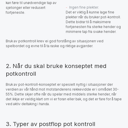
kan føre til unødvendige tap av
Ingen fine plekter.
sjetonger eller redusert
Det er viktig å kunne lage fine
fortjeneste.
plekter når du bruker pot-kontroll.
Dette bidrar til å maksimere
fortjenesten fra sterke hender og
minimere tap fra svake hender.
Bruk av potkontroll krev ei god forståing av situasjonen ved
spelbordet og evne til å ta raske og riktige avgjerder.
2. Når du skal bruke konseptet med
potkontroll
Bruk av pot-kontroll-konseptet er spesielt nyttig i situasjoner der
verdien av vår hånd mot motstanderens rekkevidde er i området 30-
55%. Dette skjer ofte når du spelar med middels sterke hender, når
det ikkje er veldig klart om vi er foran eller bak, og det er fare for å tape
ved aktiv deltaking i handa.
3. Typer av postflop pot kontroll