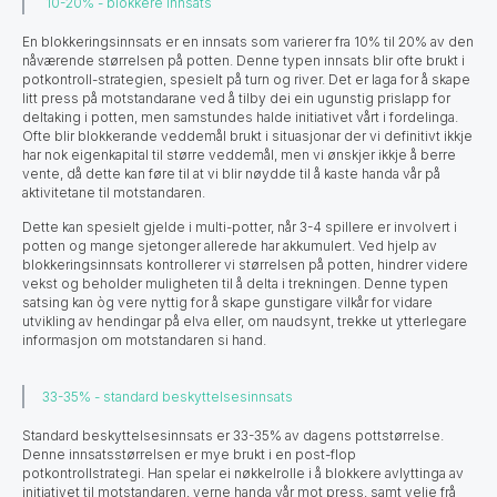
10-20% - blokkere innsats
En blokkeringsinnsats er en innsats som varierer fra 10% til 20% av den
nåværende størrelsen på potten. Denne typen innsats blir ofte brukt i
potkontroll-strategien, spesielt på turn og river. Det er laga for å skape
litt press på motstandarane ved å tilby dei ein ugunstig prislapp for
deltaking i potten, men samstundes halde initiativet vårt i fordelinga.
Ofte blir blokkerande veddemål brukt i situasjonar der vi definitivt ikkje
har nok eigenkapital til større veddemål, men vi ønskjer ikkje å berre
vente, då dette kan føre til at vi blir nøydde til å kaste handa vår på
aktivitetane til motstandaren.
Dette kan spesielt gjelde i multi-potter, når 3-4 spillere er involvert i
potten og mange sjetonger allerede har akkumulert. Ved hjelp av
blokkeringsinnsats kontrollerer vi størrelsen på potten, hindrer videre
vekst og beholder muligheten til å delta i trekningen. Denne typen
satsing kan òg vere nyttig for å skape gunstigare vilkår for vidare
utvikling av hendingar på elva eller, om naudsynt, trekke ut ytterlegare
informasjon om motstandaren si hand.
33-35% - standard beskyttelsesinnsats
Standard beskyttelsesinnsats er 33-35% av dagens pottstørrelse.
Denne innsatsstørrelsen er mye brukt i en post-flop
potkontrollstrategi. Han spelar ei nøkkelrolle i å blokkere avlyttinga av
initiativet til motstandaren, verne handa vår mot press, samt velje frå