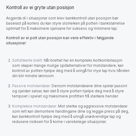
Kontroll av ei gryte utan posisjon
Avgjerda di i situasjonar som krev bankkontroll utan posisjon bør
baserast på korleis du kan styre storleiken på potten i bankstørrelse
optimalt for å maksimere sjansane for suksess og minimere tap.
Kontroll av ei pott utan posisjon kan vere effektiv i følgjande
situasjonar:
Sofistikerte brett
:
Når brettet har en kompleks kortkombinasjon
som skaper mange mulige spillalternativer for motstandere, kan
kontroll av potten hjelpe deg med å unngå for mye tap hvis hånden
din blir mindre lønnsom.
Passive motstandarar:
Dersom motstandarane dine spelar passivt
og sjeldan satsar, kan det å styre potten hjelpe deg med å styre
tempoet i spelet og maksimere profitten frå sterkare hender.
Komplekse motstandarar
: Mot sterke og aggressive motstandarar
som lett kan demontere handlingane dine og leggje press på deg,
kan bankkontroll hjelpe deg med å unngå unødvendige tap og
redusere risikoen for å kome i vanskelege situasjonar.