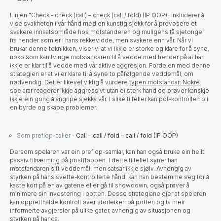
Linjen "Check - check (call) – check (call / fold) (IP OOP)" inkluderer å
vise svakheten i vår hånd med en kunstig sjekk for å provosere et
svakere innsatsområde hos motstanderen og muligens få sjetonger
fra hender som er i hans rekkevidde, men svakere enn vår. Når vi
brukar denne teknikken, viser vi at vi ikkje er sterke og klare for å syne,
noko som kan tvinge motstandaren til å vedde med hender på at han
ikkje er klar til å vedde med vår aktive aggresjon. Fordelen med denne
strategien er at vi er klare til å syne to påfølgende veddemål, om
nødvendig. Det er likevel viktig å vurdere
typen motstandar: Nokre
spelarar reagerer ikkje aggressivt utan ei sterk hand og prøver kanskje
ikkje ein gong å angripe sjekka vår. I slike tilfeller kan pot-kontrollen bli
en byrde og skape problemer.
Som preflop-caller -
Call – call / fold – call / fold (IP OOP)
Dersom spelaren var ein preflop-samlar, kan han også bruke ein heilt
passiv tilnærming på postfloppen. I dette tilfellet syner han
motstandaren sitt veddemål, men satsar ikkje sjølv. Avhengig av
styrken på hans svette-kontrollerte hånd, kan han bestemme seg for å
kaste kort på en av gatene eller gå til showdown, også prøver å
minimere sin investering i potten. Desse strategiane gjer at spelaren
kan oppretthalde kontroll over storleiken på potten og ta meir
informerte avgjersler på ulike gater, avhengig av situasjonen og
styrken på handa.