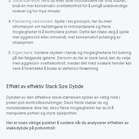
Stack-størrelse:
Hvis du eller dine motstandere har små stabler,
bruk en mer konservativ svettekontroll for å unngå unødvendige
risikoer og for mye innsats.
Plassering ved bordet.
Spille i ein posisjon, har du meir
informasjon om handlingane til motstandarane og fleire
moglegheiter til å kontrollere potten. Dette kan tillate deg å spille
mer aggressivt eller omvendt, mer konservativt avhengig av
situasjonen.
Eigen hand.
Vurdere styrken i handa og moglegheitene for betring
på dei følgjande gatene. Dersom du har ei sterk hand, kan du velje
meir aggressiv svettekontroll, medan det med svakare hender kan
vere å foretrekke å bruke ei defensiv tilnærming.
Effekt av effektiv Stack Size Dybde
Dybden av den effektive stack-størrelsen spiller en viktig rolle i
poker-pot-kontrollbeslutninger. Dess fleire stablar du og
motstandarane dine har, dess fleire moglegheiter har du til å
manipulere potten og styre spelpotten.
Her er noen viktige punkter å vurdere når du analyserer effekten av
stakkdybde på potkontroll: