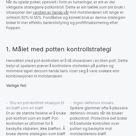
Når du spelar poker, spesielt i form av turneringar, er ein av dei
viktigaste strategiane potkontroll. Dette er ein taktikk som blir brukt i
situasjonar der
verdien av handa vår
mot motstandaren sitt range er
omtrent 30% til 55%. Forståelse og korrekt bruk av denne strategien
bidrar til mer effektiv bankrollstyring og profittmaksimering etter
floppen.
1. Målet med potten kontrollstrategi
Hensikten med pot-kontrollen er å nå showdown i en liten pott. Dette
betyr at spelaren prøver å kontrollere storleiken på potten og
minimere tapet dersom handa hans viser seg å vere svakare enn
kombinasjonen til motstandaren.
Vanlige feil:
Snu en pot-kontroll situasjon til
Ingen defensiv innsats
:
en bløff som en bløff.
Spillere glemmer ofte å plassere
En av de største feilene er å bruke
defensiv innsats når de bruker
pot-kontroll som en bløff. Pot-
potkontroll. Protective bet bidrar
kontrollen er utformet for å
til å beholde kontrollen over
beskytte stabelen, ikke bløffen. Å
potten og beskytte mot
bruke denne strategien som bløff
motstanderens bløff.