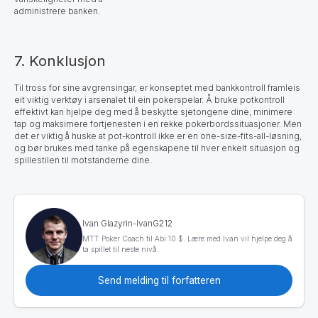
administrere banken.
7. Konklusjon
Til tross for sine avgrensingar, er konseptet med bankkontroll framleis
eit viktig verktøy i arsenalet til ein pokerspelar. Å bruke potkontroll
effektivt kan hjelpe deg med å beskytte sjetongene dine, minimere
tap og maksimere fortjenesten i en rekke pokerbordssituasjoner. Men
det er viktig å huske at pot-kontroll ikke er en one-size-fits-all-løsning,
og bør brukes med tanke på egenskapene til hver enkelt situasjon og
spillestilen til motstanderne dine.
Ivan Glazyrin-IvanG212
MTT Poker Coach til Abi 10 $. Lære med Ivan vil hjelpe deg å
ta spillet til neste nivå.
Send melding til forfatteren