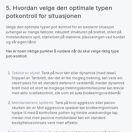
5. Hvordan velge den optimale typen
potkontroll for situasjonen
Velge den optimale typen pot-kontroll for en bestemt situasjon
avhenger av mange faktorer, inkludert strukturen på brettet, stilen på
motstanderens spill, størrelsen på stablene, plasseringen ved bordet
og vår egen hånd.
Her er noen viktige punkter å vurdere når du skal velge riktig type
pot-kontroll:
Tekstur av styret.
Tenk på hvor tørr eller dynamisk (med draw)
floppen er. Tørrbrett, der det er lite mogleg trekning, kan vere ein
ideell plass for eit standard defensivt veddemål, medan dynamisk
brett med eit stort tal moglege trekningskombinasjonar kan krevje
meir aktiv svettekontroll, slik som eit auka blokkeringsveddemål.
Motstanderens spillestil.
Tenk på hvor aggressiv eller passiv
skurken din er. Mot aggressive spelarar kan blokkeringsinnsats
hjelpe til med å kontrollere potten og hindre unødvendige tap,
medan mot meir passive motstandarar kan ein standard
beskyttelsesinnsats vere meir effektiv.