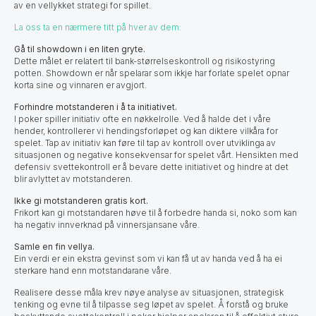
av en vellykket strategi for spillet.
La oss ta en nærmere titt på hver av dem:
Gå til showdown i en liten gryte.
Dette målet er relatert til bank-størrelseskontroll og risikostyring
potten. Showdown er når spelarar som ikkje har forlate spelet opnar
korta sine og vinnaren er avgjort.
Forhindre motstanderen i å ta initiativet.
I poker spiller initiativ ofte en nøkkelrolle. Ved å halde det i våre
hender, kontrollerer vi hendingsforløpet og kan diktere vilkåra for
spelet. Tap av initiativ kan føre til tap av kontroll over utviklinga av
situasjonen og negative konsekvensar for spelet vårt. Hensikten med
defensiv svettekontroll er å bevare dette initiativet og hindre at det
blir avlyttet av motstanderen.
Ikke gi motstanderen gratis kort.
Frikort kan gi motstandaren høve til å forbedre handa si, noko som kan
ha negativ innverknad på vinnersjansane våre.
Samle en fin vellya.
Ein verdi er
ein ekstra gevinst som vi kan få ut av handa ved å ha ei
sterkare hand enn motstandarane våre.
Realisere desse måla krev nøye analyse av situasjonen, strategisk
tenking og evne til å tilpasse seg løpet av spelet. Å forstå og bruke