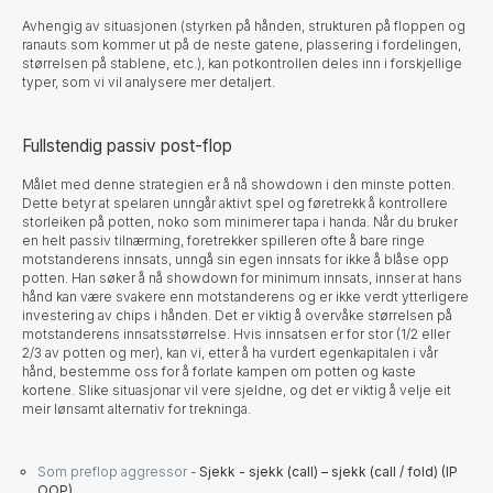
Avhengig av situasjonen (styrken på hånden, strukturen på floppen og
ranauts som kommer ut på de neste gatene, plassering i fordelingen,
størrelsen på stablene, etc.), kan potkontrollen deles inn i forskjellige
typer, som vi vil analysere mer detaljert.
Fullstendig passiv post-flop
Målet med denne strategien er å nå showdown i den minste potten.
Dette betyr at spelaren unngår aktivt spel og føretrekk å kontrollere
storleiken på potten, noko som minimerer tapa i handa. Når du bruker
en helt passiv tilnærming, foretrekker spilleren ofte å bare ringe
motstanderens innsats, unngå sin egen innsats for ikke å blåse opp
potten. Han søker å nå showdown for minimum innsats, innser at hans
hånd kan være svakere enn motstanderens og er ikke verdt ytterligere
investering av chips i hånden. Det er viktig å overvåke størrelsen på
motstanderens innsatsstørrelse. Hvis innsatsen er for stor (1/2 eller
2/3 av potten og mer), kan vi, etter å ha vurdert egenkapitalen i vår
hånd, bestemme oss for å forlate kampen om potten og kaste
kortene. Slike situasjonar vil vere sjeldne, og det er viktig å velje eit
meir lønsamt alternativ for trekninga.
Som preflop aggressor
-
Sjekk - sjekk (call) – sjekk (call / fold) (IP
OOP)