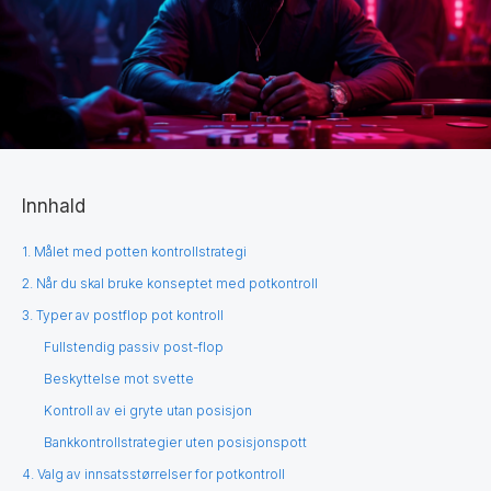
Innhald
1. Målet med potten kontrollstrategi
2. Når du skal bruke konseptet med potkontroll
3. Typer av postflop pot kontroll
Fullstendig passiv post-flop
Beskyttelse mot svette
Kontroll av ei gryte utan posisjon
Bankkontrollstrategier uten posisjonspott
4. Valg av innsatsstørrelser for potkontroll