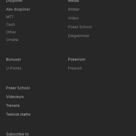
Disipliner
Media
Alle disipliner
Artiklar
MTT
Video
Cash
Poker School
Other
Diagrammer
Omaha
Bonuser
Pokerrom
U-Points
Freeroll
Poker School
Videokurs
Trenere
Teknisk støtte
Subscribe to