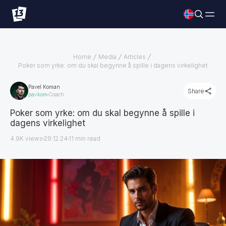
Home
Media
Articles
Poker som yrke: om du skal begynne å spille i dagens virkelighet
Pavel Koman
Share
pavkom
Coach
Poker som yrke: om du skal begynne å spille i
dagens virkelighet
4.9K views
29.12.24
11
min read