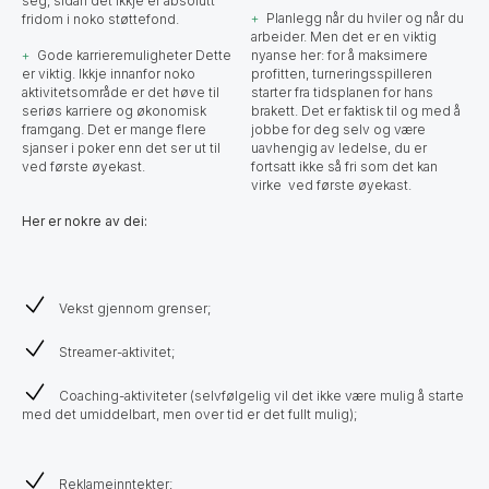
seg, sidan det ikkje er absolutt
Planlegg når du hviler og når du
fridom i noko støttefond.
arbeider. Men det er en viktig
Gode karrieremuligheter Dette
nyanse her: for å maksimere
er viktig. Ikkje innanfor noko
profitten, turneringsspilleren
aktivitetsområde er det høve til
starter fra tidsplanen for hans
seriøs karriere og økonomisk
brakett. Det er faktisk til og med å
framgang. Det er mange flere
jobbe for deg selv og være
sjanser i poker enn det ser ut til
uavhengig av ledelse, du er
ved første øyekast.
fortsatt ikke så fri som det kan
virke ved første øyekast.
Her er nokre av dei:
Vekst gjennom grenser;
Streamer-aktivitet;
Coaching-aktiviteter (selvfølgelig vil det ikke være mulig å starte
med det umiddelbart, men over tid er det fullt mulig);
Reklameinntekter;