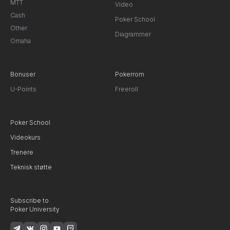
MTT
Video
Cash
Poker School
Other
Diagrammer
Omaha
Bonuser
Pokerrom
U-Points
Freeroll
Poker School
Videokurs
Trenere
Teknisk støtte
Subscribe to
Poker University