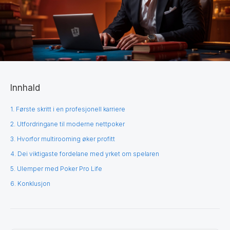
Innhald
1. Første skritt i en profesjonell karriere
2. Utfordringane til moderne nettpoker
3. Hvorfor multirooming øker profitt
4. Dei viktigaste fordelane med yrket om spelaren
5. Ulemper med Poker Pro Life
6. Konklusjon