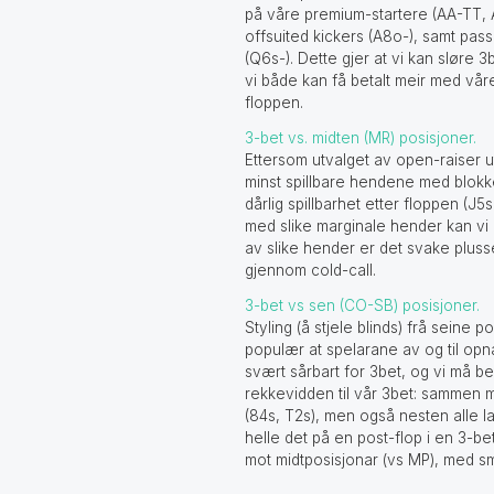
på våre premium-startere (AA-TT, 
offsuited kickers (A8o-), samt pa
(Q6s-). Dette gjer at vi kan sløre 
vi både kan få betalt meir med vår
floppen.
3-bet vs. midten (MR) posisjoner.
Ettersom utvalget av open-raiser utv
minst spillbare hendene med blokke
dårlig spillbarhet etter floppen (J5s
med slike marginale hender kan vi l
av slike hender er det svake plusse
gjennom cold-call.
3-bet vs sen (CO-SB) posisjoner.
Styling (å stjele blinds) frå seine 
populær at spelarane av og til opna
svært sårbart for 3bet, og vi må be
rekkevidden til vår 3bet: sammen m
(84s, T2s), men også nesten alle la
helle det på en post-flop i en 3-b
mot midtposisjonar (vs MP), med sm