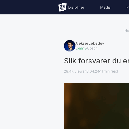
Disipliner
Media
P
H
Aleksei Lebedev
Exan13
Coach
Slik forsvarer du e
28.4K views
13.04.24
11
min read