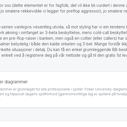
or oss (dette elementet er for fagfolk, det vil ikke bli vurdert i denne a
g jo smalere rekkevidde vi legger for preflop aggressor), jo smalere r
-serien vanlegvis vesentleg utvida, så mot styling har vi ein tendens 
erk økning i omfanget av 3-beta beskyttelse, mens cold-call beskytte
en pre-flop-raiser i banken, men også en collier (eller callers) har s
ner betydelig i både den kalde sirkelen og 3-bet. Mange forstår ikkje d
 enkelte situasjoner i detalj. Du kan få en enkel grunnleggende BB-b
nkelt ved å registrere deg på vår nettside og gå til den gratis 1st le
ker diagrammer
mmer er grunnlaget for alle profesjonelle i spillet. Poker University-diagram
 og tilpasset dagens spillforhold (gjennomsnittlige lag av spillere på forskje
.