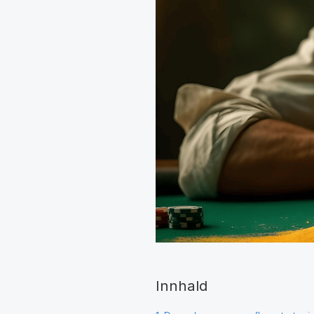
Innhald