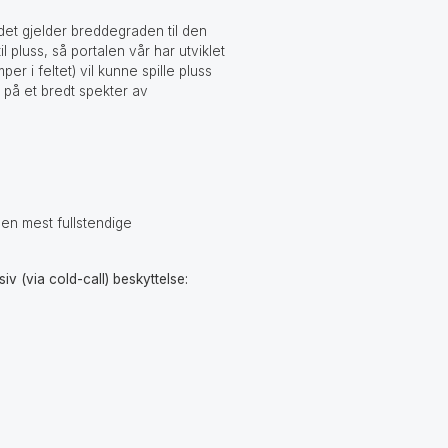
 det gjelder breddegraden til den
 pluss, så portalen vår har utviklet
r i feltet) vil kunne spille pluss
 på et bredt spekter av
den mest fullstendige
iv (via cold-call) beskyttelse: