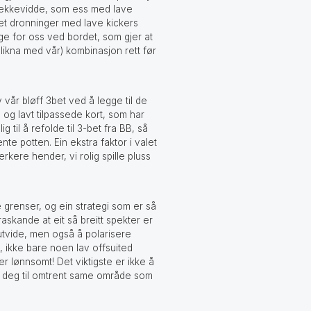
 rekkevidde, som ess med lave
et dronninger med lave kickers
age for oss ved bordet, som gjer at
likna med vår) kombinasjon rett før
v vår bløff 3bet ved å legge til de
og lavt tilpassede kort, som har
g til å refolde til 3-bet fra BB, så
te potten. Ein ekstra faktor i valet
rkere hender, vi rolig spille pluss
le grenser, og ein strategi som er så
askande at eit så breitt spekter er
 utvide, men også å polarisere
, ikke bare noen lav offsuited
r lønnsomt! Det viktigste er ikke å
de deg til omtrent same område som