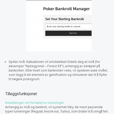
Spiller nivå: Kalkulatoren vil umiddelbart tildele deg et nivå (for
eksempel "Nybegynner – Forest Elf"), avhengig av beløpet på
bankrollen. Etter kvart som bankrollen veks, vil spelaren auke nivået,
som legg til eit element av gamification og stimulerer dei til å flytte
til høgare poengsum.
Tilleggsfunksjoner
Anbefalinger om formatet av turneringer.
Avhengig av nivå og bankroll, vil systemet tilby de mest passende
typer turneringer (Regular, knock-out, Turbo), som bidrar til å unngå feil