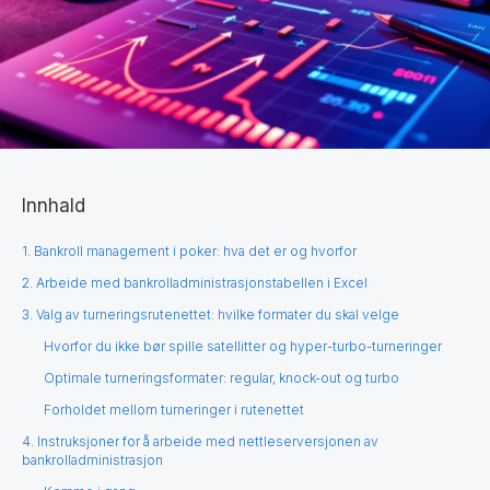
Innhald
1. Bankroll management i poker: hva det er og hvorfor
2. Arbeide med bankrolladministrasjonstabellen i Excel
3. Valg av turneringsrutenettet: hvilke formater du skal velge
Hvorfor du ikke bør spille satellitter og hyper-turbo-turneringer
Optimale turneringsformater: regular, knock-out og turbo
Forholdet mellom turneringer i rutenettet
4. Instruksjoner for å arbeide med nettleserversjonen av
bankrolladministrasjon