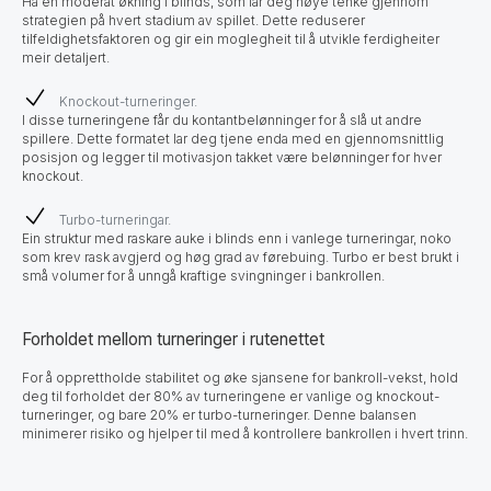
Ha en moderat økning i blinds, som lar deg nøye tenke gjennom
strategien på hvert stadium av spillet. Dette reduserer
tilfeldighetsfaktoren og gir ein moglegheit til å utvikle ferdigheiter
meir detaljert.
Knockout-turneringer.
I disse turneringene får du kontantbelønninger for å slå ut andre
spillere. Dette formatet lar deg tjene enda med en gjennomsnittlig
posisjon og legger til motivasjon takket være belønninger for hver
knockout.
Turbo-turneringar.
Ein struktur med raskare auke i blinds enn i vanlege turneringar, noko
som krev rask avgjerd og høg grad av førebuing. Turbo er best brukt i
små volumer for å unngå kraftige svingninger i bankrollen.
Forholdet mellom turneringer i rutenettet
For å opprettholde stabilitet og øke sjansene for bankroll-vekst, hold
deg til forholdet der 80% av turneringene er vanlige og knockout-
turneringer, og bare 20% er turbo-turneringer. Denne balansen
minimerer risiko og hjelper til med å kontrollere bankrollen i hvert trinn.