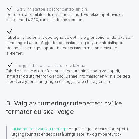
Skriv inn startbeløpet for bankrollen din.
Dette er startkapitalen du startar reisa med. For eksempel, hvis du
starter med $ 200, skriv inn denne verdien.
Tabellen vil automatisk beregne de optimale grensene for deltakelse i
turneringer basert på gjeldende bankroll- og buy-in-anbefalinger.
Denne tilnærmingen opprettholder balansen mellom vekst og
sikkerhet.
Legg til data om resultatene av lekene.
Tabellen har seksjonar for kor mange turneringar som vert spelt,
inntekter og utgifter for kvar dag. Denne informasjonen vil hjelpe deg
med å analysere framgangen din og justere strategien din.
3. Valg av turneringsrutenettet: hvilke
formater du skal velge
Eit kompetent val av turneringar
er grunnlaget for eit stabilt spel. I
utgangspunktet er det best å unngå satellitt- og hyper-turbo-