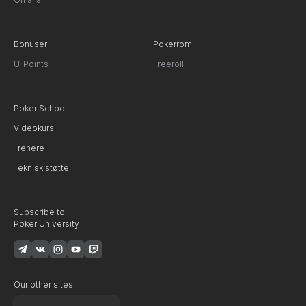
Bonuser
Pokerrom
U-Points
Freeroll
Poker School
Videokurs
Trenere
Teknisk støtte
Subscribe to
Poker University
Our other sites